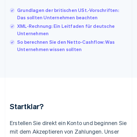
English
Français
Grundlagen der britischen USt.-Vorschriften:
Kroatien
Das sollten Unternehmen beachten
English
Italiano
Lettland
XML-Rechnung: Ein Leitfaden für deutsche
English
Unternehmen
Liechtenstein
So berechnen Sie den Netto-Cashflow: Was
Deutsch
English
Litauen
Unternehmen wissen sollten
English
Luxemburg
Français
Deutsch
English
Malaysia
English
简体中文
Malta
English
Mexiko
Startklar?
Español
English
Neuseeland
English
Erstellen Sie direkt ein Konto und beginnen Sie
Niederlande
mit dem Akzeptieren von Zahlungen. Unser
Nederlands
English
Norwegen