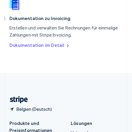
English
简体中文
Spanien
Español
English
Dokumentation zu Invoicing
Thailand
ไทย
English
Erstellen und verwalten Sie Rechnungen für einmalige
Tschechische Republik
Zahlungen mit Stripe Invoicing.
English
Ungarn
Dokumentation im Detail
English
Vereinigte Arabische Emirate
English
Vereinigte Staaten
English
Español
简体中文
Vereinigtes Königreich
English
Zypern
English
Belgien (Deutsch)
Produkte und
Lösungen
Preisinformationen