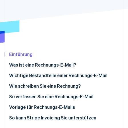
Betrugsprävention
Ecosystem
Atlas
Start-up-Gründung
Partner
Stripe App-Marktplatz
Climate
CO₂-Entnahme
Identity
Online-Identitätsprüfung
Einführung
Was ist eine Rechnungs-E-Mail?
Wichtige Bestandteile einer Rechnungs-E-Mail
Stripe-Sessions 2026
Erfahren Sie, wie Stripe Lösungen für die Wirts
Wie schreiben Sie eine Rechnung?
Jetzt ansehen
So verfassen Sie eine Rechnungs-E-Mail
Vorlage für Rechnungs-E-Mails
So kann Stripe Invoicing Sie unterstützen