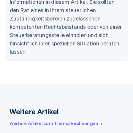
Informationen in diesem Artikel. Sie sollten
Deutsch
English
den Rat eines in Ihrem steuerlichen
Estland
Zuständigkeitsbereich zugelassenen
English
Festlandchina
kompetenten Rechtsbeistands oder von einer
简体中文
English
Steuerberatungsstelle einholen und sich
Finnland
English
Svenska
hinsichtlich Ihrer speziellen Situation beraten
Frankreich
lassen.
Français
English
Gibraltar
English
Griechenland
English
Indien
English
Irland
English
Italien
Weitere Artikel
Italiano
English
Japan
Weitere Artikel zum Thema Rechnungen
日本語
English
Kanada