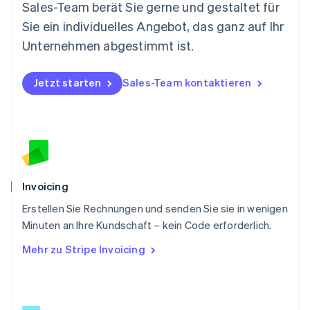
Sales-Team berät Sie gerne und gestaltet für
English
Sie ein individuelles Angebot, das ganz auf Ihr
Österreich
Deutsch
English
Unternehmen abgestimmt ist.
Polen
English
Portugal
Jetzt starten
Sales-Team kontaktieren
Português
English
Rumänien
English
Schweden
Svenska
English
Schweiz
Deutsch
Français
Italiano
English
Invoicing
Singapur
English
简体中文
Erstellen Sie Rechnungen und senden Sie sie in wenigen
Slowakei
Minuten an Ihre Kundschaft – kein Code erforderlich.
English
Mehr zu Stripe Invoicing
Slowenien
English
Italiano
Sonderverwaltungsregion Hongkong,
China