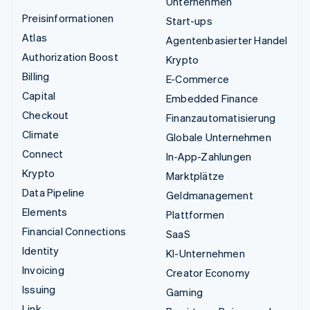
Unternehmen
Preisinformationen
Start-ups
Atlas
Agentenbasierter Handel
Authorization Boost
Krypto
Billing
E-Commerce
Capital
Embedded Finance
Checkout
Finanzautomatisierung
Climate
Globale Unternehmen
Connect
In-App-Zahlungen
Krypto
Marktplätze
Data Pipeline
Geldmanagement
Elements
Plattformen
Financial Connections
SaaS
Identity
KI-Unternehmen
Invoicing
Creator Economy
Issuing
Gaming
Link