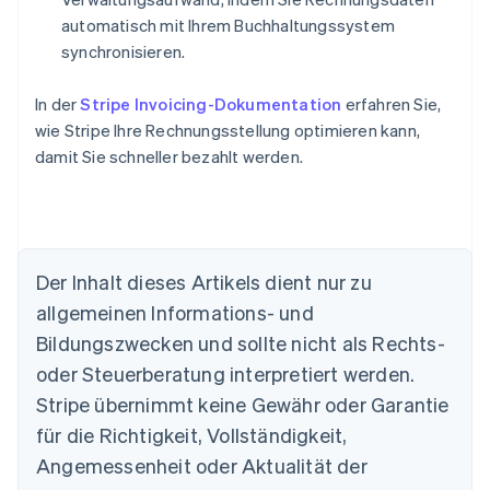
automatisch mit Ihrem Buchhaltungssystem
synchronisieren.
In der
Stripe Invoicing-Dokumentation
erfahren Sie,
wie Stripe Ihre Rechnungsstellung optimieren kann,
damit Sie schneller bezahlt werden.
Australien
Der Inhalt dieses Artikels dient nur zu
English
allgemeinen Informations- und
Belgien
Nederlands
Français
Deutsch
English
Bildungszwecken und sollte nicht als Rechts-
Brasilien
oder Steuerberatung interpretiert werden.
Português
English
Bulgarien
Stripe übernimmt keine Gewähr oder Garantie
English
für die Richtigkeit, Vollständigkeit,
Dänemark
Angemessenheit oder Aktualität der
English
Deutschland