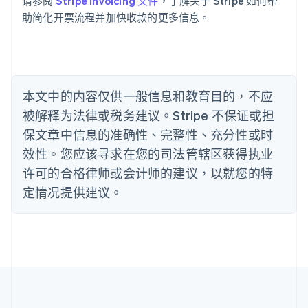
请参阅
Stripe Invoicing 文件
，了解关于 Stripe 如何帮
English
助简化开票流程并加快收款的更多信息。
比利时
Nederlands
Français
Deutsch
English
波兰
English
丹麦
English
本文中的内容仅供一般信息和教育目的，不应
德国
被解释为法律或税务建议。Stripe 不保证或担
Deutsch
English
法国
保文章中信息的准确性、完整性、充分性或时
Français
English
效性。您应该寻求在您的司法管辖区获得执业
芬兰
许可的合格律师或会计师的建议，以就您的特
English
Svenska
定情况提供建议。
荷兰
Nederlands
English
加拿大
English
Français
捷克
English
克罗地亚
English
Italiano
拉脱维亚