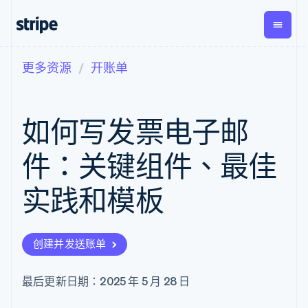
更多资源
开账单
按企业阶段
文档
学习
支付
营收
资金管
平台
理
易市
大型企业
Stripe 文档
博客
Payments
Billing
初创企业
API 参考文档
客户案例
如何写发票电子邮
在线支付
经常性收入
Global
Conn
库与 SDK
指南
Managed
Metronome
Payouts
Stripe Apps
Payments
按用量计费
平台
件：关键组件、最佳
备案商家解决
Subscriptions
向第三
按应用场景
方案
方打款
支持
订阅管理
Payment links
Crypto
实践和模板
指南
智能体商务
Invoicing
钱包、
加密货币
获取支持
无代码支付
一次性或定期
稳定币
电子商务
接受线上付款
托管支持方案
Checkout
账单
发行和
嵌入式金融
实施预置结账流程
专业服务
预构建支付界
Tax
发卡基
创建并发送账单
财务自动化
构建平台或交易市场
面
销售税和增值
础设施
全球化企业
管理订阅
Elements
税自动化
应用内支付
提供按用量计费
灵活的 UI 组件
Revenue
最后更新日期：2025 年 5 月 28 日
交易市场
发行稳定币支持的支付卡
支付方式
Recognition
公司
资金管理
通过智能体配置和管理服
支持 125 种以
会计自动化
平台
务