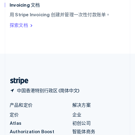
English
Invoicing 文档
意大利
用 Stripe Invoicing 创建并管理一次性付款账单。
Italiano
English
印度
探索文档
English
英国
English
直布罗陀
English
中国内地
简体中文
English
中国香港特别行政区
English
简体中文
中国香港特别行政区 (简体中文)
产品和定价
解决方案
定价
企业
Atlas
初创公司
Authorization Boost
智能体商务