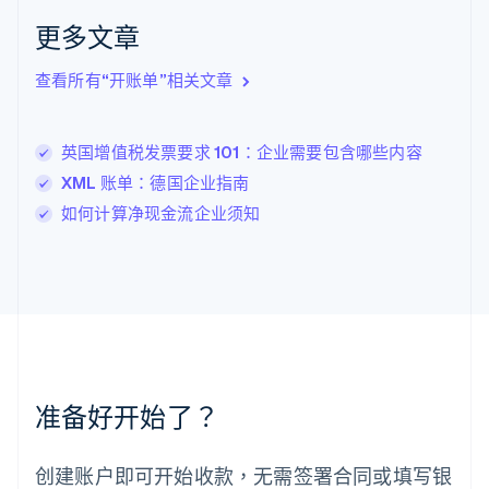
English
更多文章
立陶宛
English
列支敦士登
查看所有“开账单”相关文章
Deutsch
English
卢森堡
Français
Deutsch
English
英国增值税发票要求 101：企业需要包含哪些内容
罗马尼亚
XML 账单：德国企业指南
English
马尔他
如何计算净现金流企业须知
English
马来西亚
English
简体中文
美国
English
Español
简体中文
墨西哥
Español
English
挪威
准备好开始了？
English
葡萄牙
Português
English
创建账户即可开始收款，无需签署合同或填写银
日本