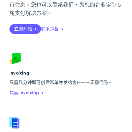
行信息。您也可以联系我们，为您的企业定制专
日本語
English
瑞典
属支付解决方案。
Svenska
English
瑞士
Deutsch
Français
Italiano
English
立即开始
联系销售
塞浦路斯
English
斯洛伐克
English
斯洛文尼亚
English
Italiano
泰国
Invoicing
ไทย
English
希腊
只需几分钟即可创建账单并发给客户——无需代码。
English
探索 Invoicing
西班牙
Español
English
新加坡
English
简体中文
新西兰
English
匈牙利