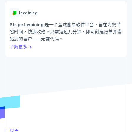
上
Stripe Sigma
产品路线图
SaaS
自定义报告
Authorization
Sessions 年度大会
Boost
Data Pipeline
Invoicing
招聘
支付成功率优
数据同步
资讯中心
化
资源
Stripe Invoicing 是一个全球账单软件平台，旨在为您节
Stripe Press
Link
按行业
省时间，快速收款。只需短短几分钟，即可创建账单并发
加速结账
应用集成
给您的客户——无需代码。
AI 企业
代码示例
创作者经济
开发者博客
联系
了解更多
游戏
API 状态
酒店、旅游与休闲
联系销售
更多
保险
成为合作伙伴
Product roadmap
媒体与娱乐
了解未来规划
非营利组织
专业服务
Radar
公共部门
欺诈防范
零售
Atlas
初创企业注册
Climate
生态系统
碳移除
合作伙伴
Stripe App Marketplace
导言