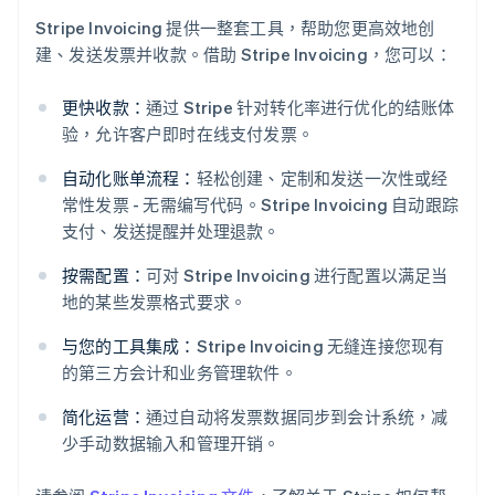
Stripe Invoicing 提供一整套工具，帮助您更高效地创
建、发送发票并收款。借助 Stripe Invoicing，您可以：
更快收款：
通过 Stripe 针对转化率进行优化的结账体
验，允许客户即时在线支付发票。
自动化账单流程：
轻松创建、定制和发送一次性或经
常性发票 - 无需编写代码。Stripe Invoicing 自动跟踪
阿联酋
支付、发送提醒并处理退款。
English
爱尔兰
按需配置：
可对 Stripe Invoicing 进行配置以满足当
English
地的某些发票格式要求。
爱沙尼亚
English
与您的工具集成：
Stripe Invoicing 无缝连接您现有
奥地利
的第三方会计和业务管理软件。
Deutsch
English
澳大利亚
简化运营：
通过自动将发票数据同步到会计系统，减
English
巴西
少手动数据输入和管理开销。
Português
English
保加利亚