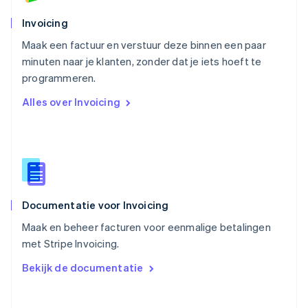
Portugal
Português
English
Invoicing
Roemenië
Maak een factuur en verstuur deze binnen een paar
English
minuten naar je klanten, zonder dat je iets hoeft te
Singapore
English
简体中文
programmeren.
Slovenië
Alles over Invoicing
English
Italiano
Slowakije
English
Spanje
Español
English
Thailand
ไทย
English
Documentatie voor Invoicing
Tsjechië
English
Maak en beheer facturen voor eenmalige betalingen
Vasteland van China
met Stripe Invoicing.
简体中文
English
Verenigd Koninkrijk
Bekijk de documentatie
English
Verenigde Arabische Emiraten
English