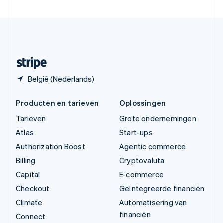
Verenigde Staten
English
Español
简体中文
Zweden
Svenska
English
Zwitserland
Deutsch
Français
Italiano
English
België (Nederlands)
Producten en tarieven
Oplossingen
Tarieven
Grote ondernemingen
Atlas
Start-ups
Authorization Boost
Agentic commerce
Billing
Cryptovaluta
Capital
E-commerce
Checkout
Geïntegreerde financiën
Climate
Automatisering van
financiën
Connect