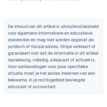
Australië
English
België
De inhoud van dit artikel is uitsluitend bedoeld
Nederlands
Français
Deutsch
English
voor algemene informatieve en educatieve
Brazilië
Português
English
doeleinden en mag niet worden opgevat als
Bulgarije
juridisch of fiscaal advies. Stripe verklaart of
English
Canada
garandeert niet dat de informatie in dit artikel
English
Français
nauwkeurig, volledig, adequaat of actueel is.
Cyprus
Voor aanbevelingen voor jouw specifieke
English
Denemarken
situatie moet je het advies inwinnen van een
English
bekwame, in je rechtsgebied bevoegde
Duitsland
advocaat of accountant.
Deutsch
English
Estland
English
Finland
English
Svenska