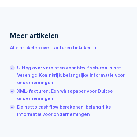
Frankrijk
Français
English
Gibraltar
English
Griekenland
Meer artikelen
English
Hongarije
Alle artikelen over facturen bekijken
English
Hongkong SAR, China
English
简体中文
Ierland
Uitleg over vereisten voor btw-facturen in het
English
Verenigd Koninkrijk: belangrijke informatie voor
India
ondernemingen
English
XML-facturen: Een whitepaper voor Duitse
Italië
Italiano
English
ondernemingen
Japan
De netto cashflow berekenen: belangrijke
日本語
English
informatie voor ondernemingen
Kroatië
English
Italiano
Letland
English