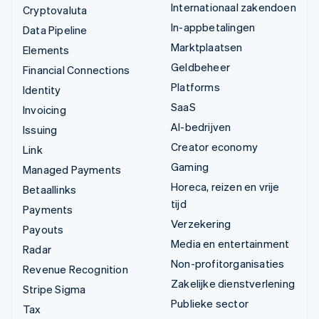
Internationaal zakendoen
Cryptovaluta
In-appbetalingen
Data Pipeline
Marktplaatsen
Elements
Geldbeheer
Financial Connections
Platforms
Identity
SaaS
Invoicing
AI-bedrijven
Issuing
Creator economy
Link
Gaming
Managed Payments
Horeca, reizen en vrije
Betaallinks
tijd
Payments
Verzekering
Payouts
Media en entertainment
Radar
Non-profitorganisaties
Revenue Recognition
Zakelijke dienstverlening
Stripe Sigma
Publieke sector
Tax