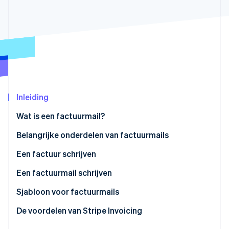
Oprichting van een start-up
Climate
Ecosysteem
CO₂-verwijdering
Partners
Identity
Stripe App Marketplace
Online identiteitsverificatie
Inleiding
Wat is een factuurmail?
Stripe Sessions 2026
Ontdek hoe Stripe de economische infrastructuu
Belangrijke onderdelen van factuurmails
Nu bekijken
Een factuur schrijven
Een factuurmail schrijven
Sjabloon voor factuurmails
De voordelen van Stripe Invoicing