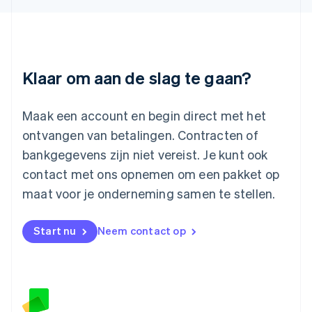
Liechtenstein
Deutsch
English
Litouwen
English
Luxemburg
Klaar om aan de slag te gaan?
Français
Deutsch
English
Maleisië
English
简体中文
Maak een account en begin direct met het
Malta
ontvangen van betalingen. Contracten of
English
Mexico
bankgegevens zijn niet vereist. Je kunt ook
Español
English
contact met ons opnemen om een pakket op
Nederland
maat voor je onderneming samen te stellen.
Nederlands
English
Nieuw-Zeeland
English
Start nu
Neem contact op
Noorwegen
English
Oostenrijk
Deutsch
English
Polen
English