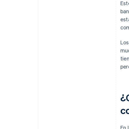
Est
ban
est
com
Los
muc
tie
per
¿
c
En 