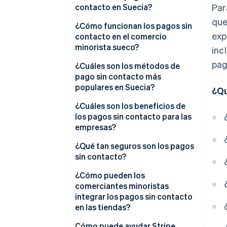
contacto en Suecia?
Par
que
¿Cómo funcionan los pagos sin
exp
contacto en el comercio
minorista sueco?
inc
pag
¿Cuáles son los métodos de
pago sin contacto más
populares en Suecia?
¿Qu
Tarjetas sin contacto
¿Cuáles son los beneficios de
los pagos sin contacto para las
Carteras digitales
empresas?
Swish
Velocidad y rendimiento
¿Qué tan seguros son los pagos
sin contacto?
Menor fricción en el mostrador
¿Cómo pueden los
Menos manejo de efectivo,
comerciantes minoristas
menos riesgo
integrar los pagos sin contacto
en las tiendas?
Front-end más limpio
Cómo puede ayudar Stripe