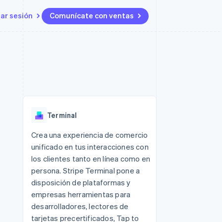
iar sesión
Comunícate con ventas
Recursos
Ecosistema
Contacto
 marketplaces
Más
Integraciones de aplicaciones
Socios
Contacta con ventas
Product roadmap
s
Ejemplos de código
Stripe App Marketplace
Conviértete en socio
Ver lo que viene
ataformas
Blog de desarrolladores
Estado de la API
Radar
Prevención de fraude
Terminal
Atlas
Constitución de una startup
 lucro
Crea una experiencia de comercio
unificado en tus interacciones con
Climate
Eliminación de dióxido de
los clientes tanto en línea como en
carbono
persona. Stripe Terminal pone a
disposición de plataformas y
empresas herramientas para
desarrolladores, lectores de
tarjetas precertificados, Tap to