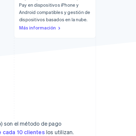
Pay en dispositivos iPhone y
Sesiones de Stripe
Android compatibles y gestión de
2026
dispositivos basados en la nube.
Descubre cómo Stripe
Más información
construye la
infraestructura
económica para la IA.
Mirar ahora
o) son el método de pago
 cada 10 clientes
los utilizan.