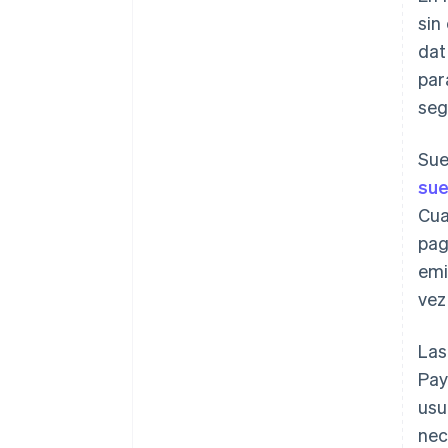
sin
dat
par
seg
Sue
sue
Cua
pag
emi
vez
La
Pay
usu
nec