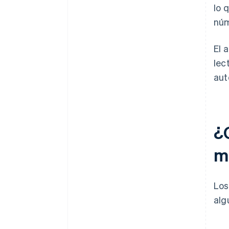
lo 
núm
El 
lec
aut
¿
m
Los
alg