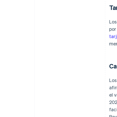
Ta
Los
por
tar
me
Ca
Los
afi
el 
202
fac
Pay