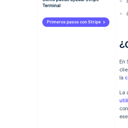
Mejores datos, operaciones más
Terminal
rigurosas
Productividad del personal
Primeros pasos con Stripe
Seguridad y responsabilidad
¿
En 
cli
la
c
La 
uti
con
ese