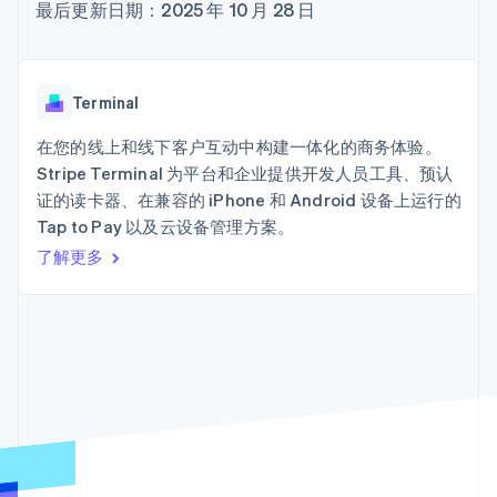
Authorization
Stripe Sigma
最后更新日期：2025 年 10 月 28 日
产品路线图
SaaS
Boost
自定义报告
Sessions 年度大会
支付成功率优
Data Pipeline
招聘
化
数据同步
资讯中心
Link
资源
Stripe Press
Terminal
加速结账
按行业
应用集成
在您的线上和线下客户互动中构建一体化的商务体验。
AI 企业
代码示例
Stripe Terminal 为平台和企业提供开发人员工具、预认
创作者经济
开发者博客
联系
游戏
API 状态
证的读卡器、在兼容的 iPhone 和 Android 设备上运行的
更多
酒店、旅游与休闲
联系销售
Product roadmap
Tap to Pay 以及云设备管理方案。
保险
成为合作伙伴
了解未来规划
媒体与娱乐
了解更多
非营利组织
Radar
专业服务
欺诈防范
公共部门
Atlas
零售
初创企业注册
Climate
碳移除
生态系统
合作伙伴
Stripe App Marketplace