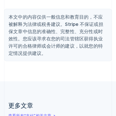
比利时
Nederlands
Français
Deutsch
English
波兰
本文中的内容仅供一般信息和教育目的，不应
English
丹麦
被解释为法律或税务建议。Stripe 不保证或担
English
保文章中信息的准确性、完整性、充分性或时
德国
效性。您应该寻求在您的司法管辖区获得执业
Deutsch
English
法国
许可的合格律师或会计师的建议，以就您的特
Français
English
定情况提供建议。
芬兰
English
Svenska
荷兰
Nederlands
English
加拿大
English
Français
捷克
English
克罗地亚
English
Italiano
更多文章
拉脱维亚
English
查看所有“支付”相关文章