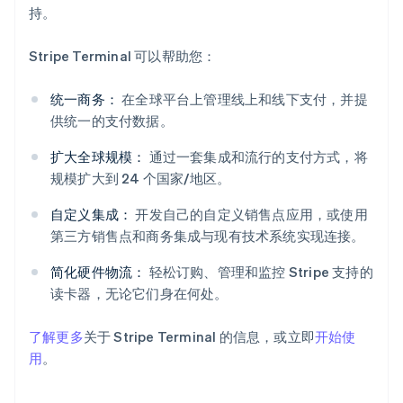
持。
Stripe Terminal 可以帮助您：
统一商务：
在全球平台上管理线上和线下支付，并提
供统一的支付数据。
阿联酋
扩大全球规模：
通过一套集成和流行的支付方式，将
English
规模扩大到 24 个国家/地区。
爱尔兰
English
自定义集成：
开发自己的自定义销售点应用，或使用
爱沙尼亚
第三方销售点和商务集成与现有技术系统实现连接。
English
奥地利
简化硬件物流：
轻松订购、管理和监控 Stripe 支持的
Deutsch
English
读卡器，无论它们身在何处。
澳大利亚
English
巴西
了解更多
关于 Stripe Terminal 的信息，或立即
开始使
Português
English
用
。
保加利亚
English