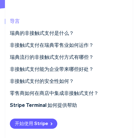
Stripe Sessions 2026
了解 Stripe 如何为 AI 构建经济基础设施。
导言
立即观看
瑞典的非接触式支付是什么？
非接触式支付在瑞典零售业如何运作？
瑞典流行的非接触式支付方式有哪些？
非接触式卡
非接触式支付能为企业带来哪些好处？
数字钱包
速度和吞吐量
非接触式支付的安全性如何？
Swish 支付
降低柜台交易阻力
零售商如何在商店中集成非接触式支付？
减少现金处理和风险
Stripe Terminal 如何提供帮助
前台更整洁
开始使用 Stripe
数据更完善，运营更高效