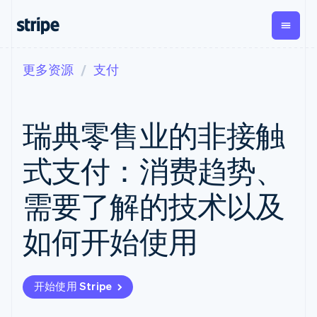
更多资源
支付
按企业阶段
文档
学习
支付
营收
资金管
平台
理
易市
大型企业
Stripe 文档
博客
Payments
Billing
初创企业
API 参考文档
客户案例
瑞典零售业的非接触
在线支付
经常性收入
Global
Conn
库与 SDK
指南
Payment links
Metronome
Payouts
Stripe Apps
按用量计费
平台
式支付：消费趋势、
无代码支付
Subscriptions
向第三
按应用场景
Checkout
方打款
支持
预构建支付界
订阅管理
Crypto
需要了解的技术以及
指南
智能体商务
面
Invoicing
钱包、
加密货币
获取支持
一次性或定期
Elements
稳定币
电子商务
接受线上付款
托管支持方案
灵活的 UI 组件
账单
如何开始使用
发行和
嵌入式金融
实施预置结账流程
专业服务
Payment
Tax
发卡基
财务自动化
构建平台或交易市场
methods
销售税和增值
础设施
全球化企业
管理订阅
接入 125+ 种支
税自动化
应用内支付
提供按用量计费
付方式
Revenue
开始使用 Stripe
交易市场
发行稳定币支持的支付卡
Terminal
Recognition
公司
资金管理
通过智能体配置和管理服
线下支付
会计自动化
平台
务