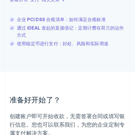
立陶宛
English
列支敦士登
企业 PCI DSS 合规清单：如何满足合规标准
Deutsch
English
卢森堡
通过 iDEAL 发起的直接借记：定期计费在荷兰的运作
Français
Deutsch
English
方式
罗马尼亚
使用稳定币进行支付：好处、风险和实际用途
English
马尔他
English
马来西亚
English
简体中文
美国
English
Español
简体中文
墨西哥
Español
English
准备好开始了？
挪威
English
葡萄牙
创建账户即可开始收款，无需签署合同或填写银
Português
English
行信息。您也可以联系我们，为您的企业定制专
日本
日本語
English
属支付解决方案。