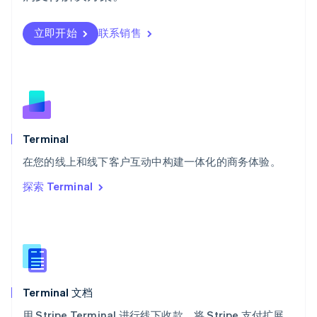
瑞典
Svenska
English
瑞士
立即开始
联系销售
Deutsch
Français
Italiano
English
塞浦路斯
English
斯洛伐克
English
斯洛文尼亚
English
Italiano
Terminal
泰国
ไทย
English
在您的线上和线下客户互动中构建一体化的商务体验。
希腊
探索 Terminal
English
西班牙
Español
English
新加坡
English
简体中文
新西兰
English
Terminal 文档
匈牙利
English
用 Stripe Terminal 进行线下收款，将 Stripe 支付扩展