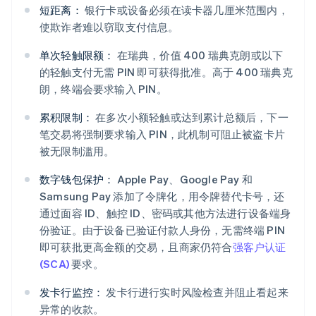
短距离：
银行卡或设备必须在读卡器几厘米范围内，
使欺诈者难以窃取支付信息。
单次轻触限额：
在瑞典，价值 400 瑞典克朗或以下
的轻触支付无需 PIN 即可获得批准。高于 400 瑞典克
朗，终端会要求输入 PIN。
累积限制：
在多次小额轻触或达到累计总额后，下一
笔交易将强制要求输入 PIN，此机制可阻止被盗卡片
被无限制滥用。
数字钱包保护：
Apple Pay、Google Pay 和
Samsung Pay 添加了令牌化，用令牌替代卡号，还
通过面容 ID、触控 ID、密码或其他方法进行设备端身
份验证。由于设备已验证付款人身份，无需终端 PIN
即可获批更高金额的交易，且商家仍符合
强客户认证
(SCA)
要求。
发卡行监控：
发卡行进行实时风险检查并阻止看起来
异常的收款。