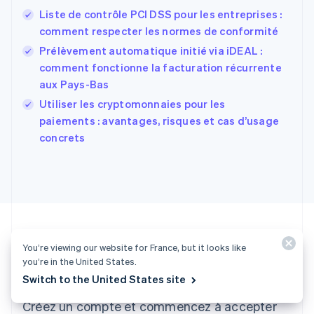
États-Unis
Liste de contrôle PCI DSS pour les entreprises :
English
Español
简体中文
comment respecter les normes de conformité
Finlande
English
Svenska
Prélèvement automatique initié via iDEAL :
France
comment fonctionne la facturation récurrente
Français
English
aux Pays-Bas
Gibraltar
English
Utiliser les cryptomonnaies pour les
Grèce
paiements : avantages, risques et cas d’usage
English
concrets
Hongrie
English
Inde
English
Irlande
English
Italie
Italiano
English
You’re viewing our website for France, but it looks like
Japon
you’re in the United States.
Envie de vous lancer ?
日本語
English
Switch to the United States site
Lettonie
Créez un compte et commencez à accepter
English