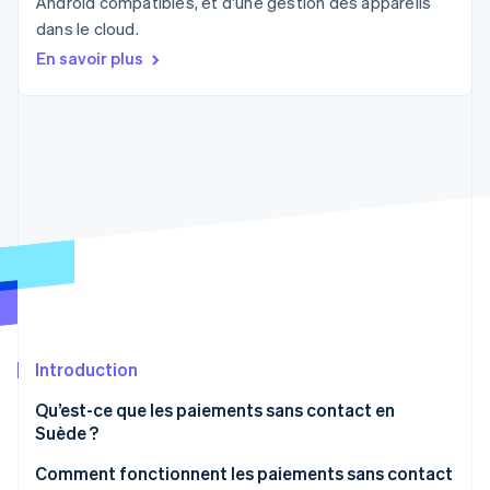
Android compatibles, et d'une gestion des appareils
Découvrez les prochaines évolutions
Commerce en ligne
dans le cloud.
Radar
En savoir plus
Prévention de la fraude
Écosystème
Atlas
Constitution de start-up
Partenaires
Climate
Stripe App Marketplace
Élimination du carbone
Identity
Vérification de l'identité
Stripe Sessions 2026
Introduction
Découvrez comment Stripe construit l’infrastructure écono
Regarder la vidéo
Qu’est-ce que les paiements sans contact en
Suède ?
Comment fonctionnent les paiements sans contact