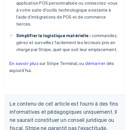
application POS personnalisée ou connectez-vous
à votre suite d'outils technologique existante à
l'aide d'intégrations de POS et de commerce
tierces.
Simplifier la logistique matérielle :
commandez,
gérez et surveillez facilement les lecteurs pris en
charge par Stripe, quel que soit leur emplacement.
En savoir plus
sur Stripe Terminal, ou
démarrer
dès
aujourd’hui.
Allemagne
Le contenu de cet article est fourni à des fins
Deutsch
English
Australie
informatives et pédagogiques uniquement. Il
English
ne saurait constituer un conseil juridique ou
Autriche
Deutsch
English
fiscal. Stripe ne garantit pas l'exactitude,