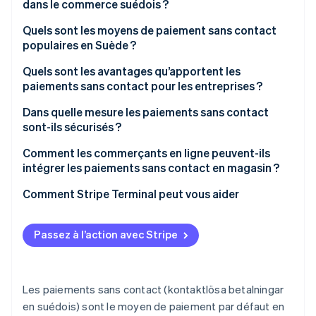
dans le commerce suédois ?
Quels sont les moyens de paiement sans contact
populaires en Suède ?
Carte bancaire sans contact
Quels sont les avantages qu’apportent les
paiements sans contact pour les entreprises ?
Wallets
Vitesse et débit
Dans quelle mesure les paiements sans contact
Swish
sont-ils sécurisés ?
Réduction de la friction au comptoir
Comment les commerçants en ligne peuvent-ils
Moins de manipulation de fonds, moins de risques
intégrer les paiements sans contact en magasin ?
Front-end plus propre
Comment Stripe Terminal peut vous aider
Meilleures données, opérations plus efficaces
Passez à l’action avec Stripe
Productivité du personnel
Sécurité et responsabilité
Les paiements sans contact (kontaktlösa betalningar
en suédois) sont le moyen de paiement par défaut en