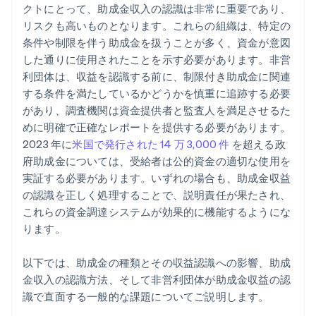
クトにとって、助成金収入の認識は非常に重要であり、
リスクも高いものとなります。これらの組織は、特定の
条件や制限を伴う助成金を扱うことが多く、資金が意図
した通りに使用されたことを示す必要があります。非営
利団体は、収益を認識する前に、制限付き助成金に関連
する条件を満たしているかどうかを慎重に追跡する必要
があり、調査機関は資金提供者と監査人を満足させるた
めに明確で正確なレポートを提供する必要があります。
2023 年に
米国で発行された 14 万 3,000 件
を超える政
府助成金については、受給者は公的資金の適切な使用を
実証する必要があります。いずれの場合も、助成金収益
の認識を正しく処理することで、説明責任が果たされ、
これらの資金調達システムが効果的に機能するようにな
ります。
以下では、助成金の種類とその収益認識への影響、助成
金収入の認識方法、そして非営利団体が助成金収益の認
識で直面する一般的な課題についてご説明します。