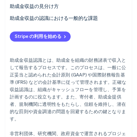
条件付き助成金と無条件助成金の比較
助成金収益の見分け方
パートナー
Climate
Stripe App Marketplace
カーボンリムーバル
資本助成金と収益助成金の比較
条件付き寄付
助成金収益の認識における一般的な課題
Identity
無条件の寄付
条件と制限の比較
オンライン本人確認
Stripe の利用を始める
交換取引
収益認識とキャッシュフローの不一致
助成金収益の認識:ステップバイステップの説明
収益認識のタイミング
助成金収益認識とは、助成金を組織の財務諸表で収入と
Stripe Sessions 2026
監視と文書化
して報告するプロセスです。このプロセスは、一般に公
Stripe が AI の経済インフラをどのように構築しているかを
正妥当と認められた会計原則 (GAAP) や国際財務報告基
ご覧ください。
助成金条件の修正と変更
準 (IFRS) などの会計基準に従って管理されます。正確な
こちらをご覧ください
監査人の精査とコンプライアンス
収益認識は、組織がキャッシュフローを管理し、予算を
計画するのに役立ちます。また、寄付者、助成金提供
者、規制機関に透明性をもたらし、信頼を維持し、潜在
的な罰則や資金調達の問題を回避するための鍵となりま
す。
非営利団体、研究機関、政府資金で運営されるプロジェ