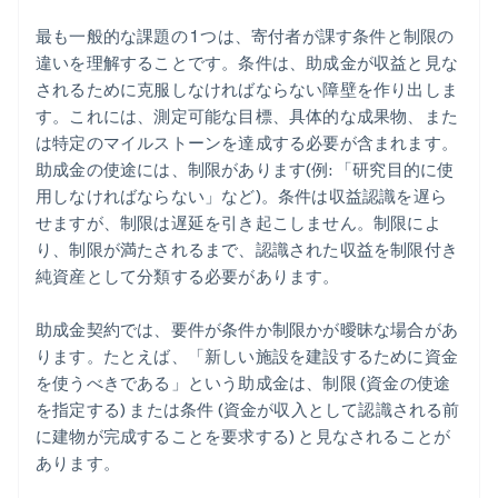
最も一般的な課題の 1 つは、寄付者が課す条件と制限の
違いを理解することです。条件は、助成金が収益と見な
されるために克服しなければならない障壁を作り出しま
す。これには、測定可能な目標、具体的な成果物、また
は特定のマイルストーンを達成する必要が含まれます。
助成金の使途には、制限があります(例: 「研究目的に使
用しなければならない」など)。条件は収益認識を遅ら
せますが、制限は遅延を引き起こしません。制限によ
り、制限が満たされるまで、認識された収益を制限付き
純資産として分類する必要があります。
助成金契約では、要件が条件か制限かが曖昧な場合があ
ります。たとえば、「新しい施設を建設するために資金
を使うべきである」という助成金は、制限 (資金の使途
を指定する) または条件 (資金が収入として認識される前
に建物が完成することを要求する) と見なされることが
あります。