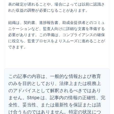
表の確定が遅れることや、場合によっては以前に認識さ
れた収益の調整が必要になることがあります。
組織は、契約書、進捗報告書、助成金提供者とのコミュ
ニケーションなど、監査人向けに詳細な文書を準備する
必要があります。この準備は、コンプライアンスの確保
に役立ち、監査プロセスをよりスムーズに進めることが
アイルランド
できます。
English
アメリカ
English
Español
简体中文
アラブ首長国連邦
English
イギリス
この記事の内容は、一般的な情報および教育
English
のみを目的としており、法律上または税務上
イタリア
のアドバイスとして解釈されるべきではあり
Italiano
English
インド
ません。Stripe は、記事内の情報の正確性、完
English
全性、妥当性、または最新性を保証または請
エストニア
English
け合うものではありません。特定の状況につ