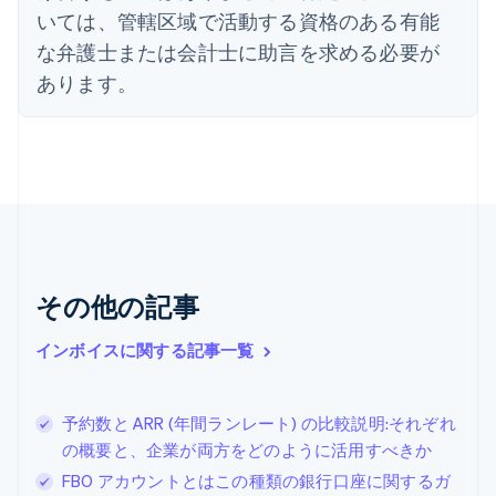
オーストラリア
いては、管轄区域で活動する資格のある有能
English
オーストリア
な弁護士または会計士に助言を求める必要が
Deutsch
English
あります。
オランダ
Nederlands
English
カナダ
English
Français
キプロス
English
ギリシア
English
クロアチア
その他の記事
English
Italiano
ジブラルタル
English
インボイスに関する記事一覧
シンガポール
English
简体中文
スイス
予約数と ARR (年間ランレート) の比較説明:それぞれ
Deutsch
Français
Italiano
English
の概要と、企業が両方をどのように活用すべきか
スウェーデン
Svenska
English
FBO アカウントとはこの種類の銀行口座に関するガ