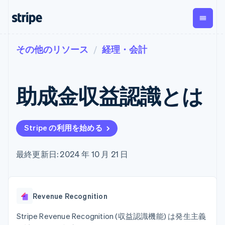
その他のリソース
経理・会計
企業規模別
ドキュメント
学ぶ
支払い
収益
資金管
プラッ
理
フォー
大企業向け
Stripe のドキュメント
ブログ
とマー
Payments
Billing
スタートアップ向け
API リファレンス
導入事例
助成金収益認識とは
オンライン決
経常収益
ットプ
Global
ライブラリと SDK
ガイド
済
Metronome
Payouts
イス
Stripe Apps
Managed
従量課金
Payments
第三者
Connec
ユースケース別
マーチャント
サブスクリ
への入
Stripe の利用を始める
サポート
プション
オブレコード
金
プラッ
ガイド
エージェンティックコマ
サブスクリ
ソリューショ
Payment links
フォー
ース
サポートに問い合わせる
プションの
ン
最終更新日: 2024 年 10 月 21 日
決済の
E コマース / ECサイト
オンライン決済を受け付
管理サポートプラン
コーディング
管理
Invoicing
築
埋込型金融
け
プロフェッショナルサー
1 回限りまた
不要の決済ペ
請求・財務関連
構築済みの決済を実装
ビス
は継続
ージ
Checkout
グローバルビジネス
プラットフォームまたは
構築済み決済
Tax
Revenue Recognition
アプリ内決済
マーケットプレイスを構
消費税と
UI
マーケットプレイス
築する
VAT の自動
Elements
資金管理
サブスクリプションを管
Stripe Revenue Recognition (収益認識機能) は発生主義
柔軟な UI コン
計算
Revenue
会社
プラットフォーム
理