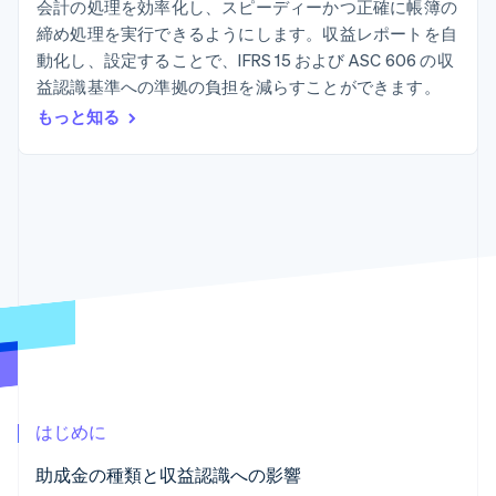
Recognition
ポーネント
会計の処理を効率化し、スピーディーかつ正確に帳簿の
SaaS
従量課金請求を提供
決済手段
締め処理を実行できるようにします。収益レポートを自
製品ロードマップ
ステーブルコイン担保型
会計管理の
125 以上の決
Sessions 年次カンファ
のカードを発行
動化し、設定することで、IFRS 15 および ASC 606 の収
自動化
済手段を利用
レンス
エージェントによるサー
益認識基準への準拠の負担を減らすことができます。
Stripe
可能
Terminal
採用情報
ビスのプロビジョニング
Sigma
業種別
対面支払い
ニュースルーム
もっと知る
と管理
カスタムレ
Authorization
Stripe Press
ポート
Boost
AI 企業
Data
決済成功率の
クリエイターエコノミ―
Pipeline
最適化
ゲーム
リソース
データの同
Link
ホスピタリティ、旅行、
お問い合わせ
期
スピーディー
レジャー
な決済
保険
アプリへの導入
営業にお問い合わせ
メディアおよびエンター
コードサンプル
パートナーになる
テインメント
開発者のブログ
非営利団体
API ステータス
プロフェッショナルサー
その他
ビス
Product roadmap
パブリックセクター
今後の予定を確認
小売業
Radar
はじめに
不正防止
エコシステム
助成金の種類と収益認識への影響
Atlas
スタートアップの企業設立