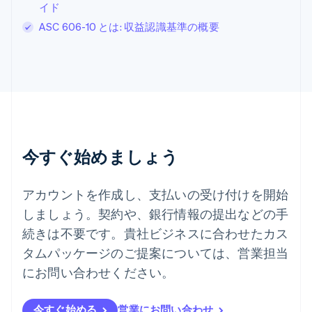
スペイン
イド
Español
English
ASC 606-10 とは: 収益認識基準の概要
スロバキア
English
スロベニア
English
Italiano
タイ
ไทย
English
チェコ共和国
English
デンマーク
今すぐ始めましょう
English
ドイツ
Deutsch
English
アカウントを作成し、支払いの受け付けを開始
ニュージーランド
しましょう。契約や、銀行情報の提出などの手
English
ノルウェー
続きは不要です。貴社ビジネスに合わせたカス
English
タムパッケージのご提案については、営業担当
ハンガリー
にお問い合わせください。
English
フィンランド
English
Svenska
今すぐ始める
営業にお問い合わせ