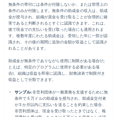
無条件の寄付には条件が付随しないか、または管理上の
条件のみが付随します。無条件の助成金の収入は、助成
金が授与され、組織が資金を受け取ることが合理的に確
実であると判断されるとすぐに認識できます。これは、
後で現金での支払いを受け取った場合にも適用されま
す。複数年度にわたる助成金は、受領した年に一部が認
識され、その後の期間に追加の金額が収益として認識さ
れることがあります。
助成金が無条件でありながら使用に制限がある場合(た
とえば、特定のプログラムに使用する必要がある場
合)、組織は収益を即座に認識し、財務諸表で制限付き
収益として分類できます。
サンプル:
非営利団体が一般業務を支援するために無
条件で 5 万ドルの助成金を授与され、助成金交付者
が 3 か月以内に支払いを送ることを約束した場合、
非営利団体は、現金を受け取ったときではなく、報