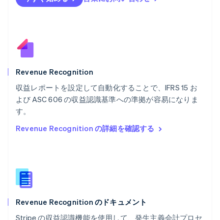
ブラジル
Português
English
フランス
Français
English
ブルガリア
English
ベルギー
Nederlands
Français
Deutsch
English
Revenue Recognition
ポーランド
収益レポートを設定して自動化することで、IFRS 15 お
English
よび ASC 606 の収益認識基準への準拠が容易になりま
ポルトガル
Português
English
す。
マルタ
Revenue Recognition の詳細を確認する
English
マレーシア
English
简体中文
メキシコ
Español
English
ラトビア
English
Revenue Recognition のドキュメント
リトアニア
English
Stripe の収益認識機能を使用して、発生主義会計プロセ