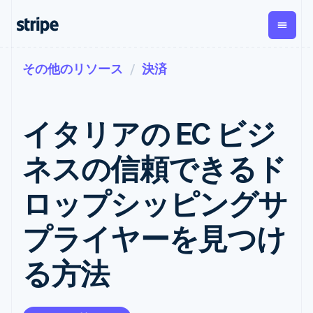
その他のリソース
決済
企業規模別
ドキュメント
学ぶ
支払い
収益
資金管
プラッ
理
フォー
大企業向け
Stripe のドキュメント
ブログ
とマー
Payments
Billing
スタートアップ向け
API リファレンス
導入事例
イタリアの EC ビジ
オンライン決
経常収益
ットプ
Global
ライブラリと SDK
ガイド
済
Metronome
Payouts
イス
Stripe Apps
Managed
ネスの信頼できるド
従量課金
Payments
第三者
Connec
ユースケース別
マーチャント
サブスクリ
への入
サポート
プション
オブレコード
金
ロップシッピングサ
プラッ
ガイド
エージェンティックコマ
サブスクリ
ソリューショ
Payment links
フォー
ース
サポートに問い合わせる
プションの
ン
決済の
E コマース / ECサイト
オンライン決済を受け付
管理サポートプラン
コーディング
管理
Invoicing
プライヤーを見つけ
築
埋込型金融
け
プロフェッショナルサー
1 回限りまた
不要の決済ペ
請求・財務関連
構築済みの決済を実装
ビス
は継続
ージ
Checkout
る方法
グローバルビジネス
プラットフォームまたは
構築済み決済
Tax
アプリ内決済
マーケットプレイスを構
消費税と
UI
マーケットプレイス
築する
VAT の自動
Elements
資金管理
サブスクリプションを管
柔軟な UI コン
計算
Revenue
会社
プラットフォーム
理