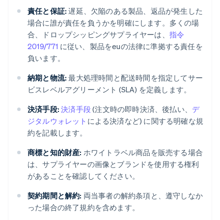
責任と保証:
遅延、欠陥のある製品、返品が発生した
場合に誰が責任を負うかを明確にします。多くの場
合、ドロップシッピングサプライヤーは、
指令
2019/771
に従い、製品をeuの法律に準拠する責任を
負います。
納期と物流:
最大処理時間と配送時間を指定してサー
ビスレベルアグリーメント (SLA) を定義します。
決済手段:
決済手段
(注文時の即時決済、後払い、
デ
ジタルウォレット
による決済など) に関する明確な規
約を記載します。
商標と知的財産:
ホワイトラベル商品を販売する場合
は、サプライヤーの画像とブランドを使用する権利
があることを確認してください。
契約期間と解約:
両当事者の解約条項と、遵守しなか
った場合の終了規約を含めます。