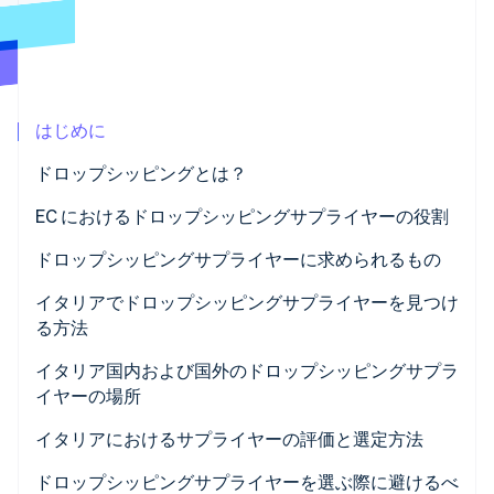
パートナー
Climate
Stripe App Marketplace
カーボンリムーバル
Identity
オンライン本人確認
はじめに
ドロップシッピングとは？
EC におけるドロップシッピングサプライヤーの役割
Stripe Sessions 2026
Stripe が AI の経済インフラをどのように構築しているかを
ドロップシッピングサプライヤーに求められるもの
ご覧ください。
こちらをご覧ください
イタリアでドロップシッピングサプライヤーを見つけ
る方法
イタリア国内および国外のドロップシッピングサプラ
イヤーの場所
ドロップシッピングサプライヤーへの連絡方法
イタリアにおけるサプライヤーの評価と選定方法
ドロップシッピングサプライヤーを選ぶ際に避けるべ