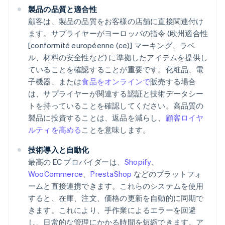
製品の品質と適合性
顧客は、製品の品質をお客様の店舗に直接関連付け
ます。サプライヤーがヨーロッパの指令 (欧州適合性
[conformité européenne (ce)] マーキング、ラベ
ル、材料の安全性など) に準拠したアイテムを提供し
ていることを確認することが重要です。化粧品、電
子機器、または
食品をオンラインで
販売する場合
は、サプライヤーが関連する認証と技術データシー
トを持っていることを確認してください。高品質の
製品に投資することは、返品を減らし、
顧客ロイヤ
ルティを高める
ことを意味します。
技術導入と自動化
最高の EC プロバイダーは、
Shopify
、
WooCommerce
、
PrestaShop
などのプラットフォ
ームと直接連携できます。これらのシステムを使用
すると、在庫、注文、価格の更新を自動的に同期で
きます。これにより、手作業によるエラーを回避
し、日常的な管理にかかる時間を短縮できます。ア