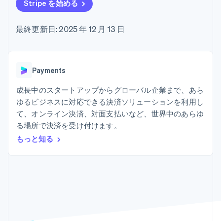
Recognition
ポーネント
Stripe を始める
SaaS
従量課金請求を提供
決済手段
製品ロードマップ
ステーブルコイン担保型
会計管理の
125 以上の決
Sessions 年次カンファ
のカードを発行
最終更新日: 2025 年 12 月 13 日
自動化
済手段を利用
レンス
エージェントによるサー
Stripe
可能
Terminal
採用情報
ビスのプロビジョニング
Sigma
業種別
対面支払い
ニュースルーム
と管理
カスタムレ
Authorization
Stripe Press
ポート
Boost
AI 企業
Payments
Data
決済成功率の
クリエイターエコノミ―
Pipeline
最適化
ゲーム
成長中のスタートアップからグローバル企業まで、あら
リソース
データの同
Link
ホスピタリティ、旅行、
お問い合わせ
ゆるビジネスに対応できる決済ソリューションを利用し
期
スピーディー
レジャー
な決済
保険
アプリへの導入
て、オンライン決済、対面支払いなど、世界中のあらゆ
営業にお問い合わせ
メディアおよびエンター
コードサンプル
パートナーになる
る場所で決済を受け付けます。
テインメント
開発者のブログ
もっと知る
非営利団体
API ステータス
プロフェッショナルサー
その他
ビス
Product roadmap
パブリックセクター
今後の予定を確認
小売業
Radar
不正防止
エコシステム
Atlas
スタートアップの企業設立