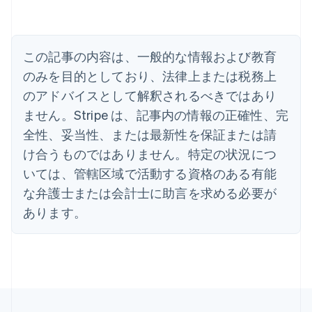
アメリカ
English
Español
简体中文
アラブ首長国連邦
この記事の内容は、一般的な情報および教育
English
イギリス
のみを目的としており、法律上または税務上
English
のアドバイスとして解釈されるべきではあり
イタリア
Italiano
English
ません。Stripe は、記事内の情報の正確性、完
インド
全性、妥当性、または最新性を保証または請
English
エストニア
け合うものではありません。特定の状況につ
English
いては、管轄区域で活動する資格のある有能
オーストラリア
な弁護士または会計士に助言を求める必要が
English
オーストリア
あります。
Deutsch
English
オランダ
Nederlands
English
カナダ
English
Français
キプロス
English