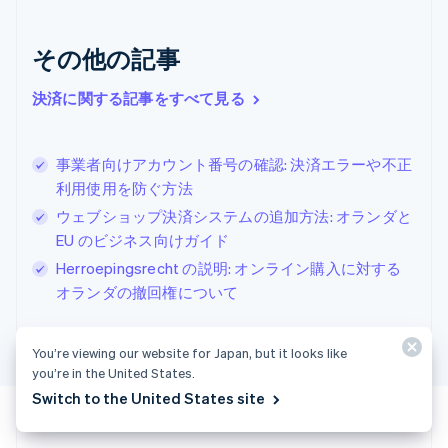
ギリシア
English
その他の記事
クロアチア
English
Italiano
ジブラルタル
決済に関する記事をすべて見る
English
シンガポール
English
简体中文
事業者向けアカウント番号の確認: 決済エラーや不正
スイス
利用使用を防ぐ方法
Deutsch
Français
Italiano
English
ウェブショップ決済システムの追加方法: オランダと
スウェーデン
Svenska
English
EU のビジネス向けガイド
スペイン
Herroepingsrecht の説明: オンライン購入に対する
Español
English
オランダの撤回権について
スロバキア
English
スロベニア
You’re viewing our website for Japan, but it looks like
English
Italiano
you’re in the United States.
タイ
Switch to the United States site
ไทย
English
チェコ共和国
English