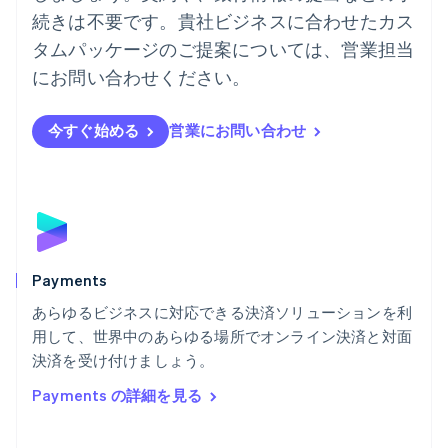
ノルウェー
続きは不要です。貴社ビジネスに合わせたカス
English
タムパッケージのご提案については、営業担当
ハンガリー
にお問い合わせください。
English
フィンランド
English
Svenska
今すぐ始める
営業にお問い合わせ
ブラジル
Português
English
フランス
Français
English
ブルガリア
English
ベルギー
Nederlands
Français
Deutsch
English
Payments
ポーランド
あらゆるビジネスに対応できる決済ソリューションを利
English
用して、世界中のあらゆる場所でオンライン決済と対面
ポルトガル
Português
English
決済を受け付けましょう。
マルタ
Payments の詳細を見る
English
マレーシア
English
简体中文