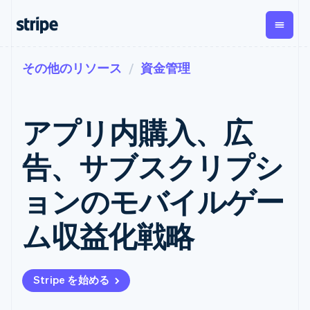
その他のリソース
資金管理
企業規模別
ドキュメント
学ぶ
支払い
収益
資金管
プラッ
理
フォー
大企業向け
Stripe のドキュメント
ブログ
とマー
Payments
Billing
スタートアップ向け
API リファレンス
導入事例
アプリ内購入、広
オンライン決
経常収益
ットプ
Global
ライブラリと SDK
ガイド
済
Metronome
Payouts
イス
Stripe Apps
Managed
告、サブスクリプシ
従量課金
Payments
第三者
Connec
ユースケース別
マーチャント
サブスクリ
への入
サポート
プション
オブレコード
金
ョンのモバイルゲー
プラッ
ガイド
エージェンティックコマ
サブスクリ
ソリューショ
Payment links
フォー
ース
サポートに問い合わせる
プションの
ン
決済の
E コマース / ECサイト
オンライン決済を受け付
管理サポートプラン
コーディング
管理
Invoicing
ム収益化戦略
築
埋込型金融
け
プロフェッショナルサー
1 回限りまた
不要の決済ペ
請求・財務関連
構築済みの決済を実装
ビス
は継続
ージ
Checkout
グローバルビジネス
プラットフォームまたは
構築済み決済
Tax
アプリ内決済
マーケットプレイスを構
消費税と
UI
Stripe を始める
マーケットプレイス
築する
VAT の自動
Elements
資金管理
サブスクリプションを管
柔軟な UI コン
計算
Revenue
会社
プラットフォーム
理