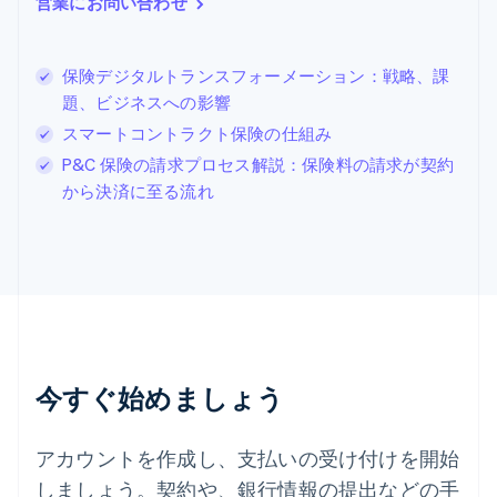
営業にお問い合わせ
シンガポール
English
简体中文
スイス
保険デジタルトランスフォーメーション：戦略、課
Deutsch
Français
Italiano
English
題、ビジネスへの影響
スウェーデン
Svenska
English
スマートコントラクト保険の仕組み
スペイン
P&C 保険の請求プロセス解説：保険料の請求が契約
Español
English
から決済に至る流れ
スロバキア
English
スロベニア
English
Italiano
タイ
ไทย
English
チェコ共和国
English
デンマーク
今すぐ始めましょう
English
ドイツ
Deutsch
English
アカウントを作成し、支払いの受け付けを開始
ニュージーランド
しましょう。契約や、銀行情報の提出などの手
English