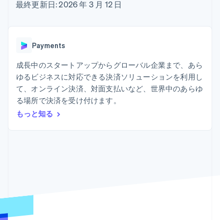
Recognition
ポーネント
最終更新日: 2026 年 3 月 12 日
SaaS
従量課金請求を提供
決済手段
製品ロードマップ
ステーブルコイン担保型
会計管理の
125 以上の決
Sessions 年次カンファ
のカードを発行
自動化
済手段を利用
レンス
エージェントによるサー
Stripe
可能
Terminal
採用情報
ビスのプロビジョニング
Payments
Sigma
業種別
対面支払い
ニュースルーム
と管理
カスタムレ
Authorization
Stripe Press
成長中のスタートアップからグローバル企業まで、あら
ポート
Boost
AI 企業
Data
決済成功率の
ゆるビジネスに対応できる決済ソリューションを利用し
クリエイターエコノミ―
Pipeline
最適化
ゲーム
て、オンライン決済、対面支払いなど、世界中のあらゆ
リソース
データの同
Link
ホスピタリティ、旅行、
お問い合わせ
る場所で決済を受け付けます。
期
スピーディー
レジャー
な決済
保険
アプリへの導入
もっと知る
営業にお問い合わせ
メディアおよびエンター
コードサンプル
パートナーになる
テインメント
開発者のブログ
非営利団体
API ステータス
プロフェッショナルサー
その他
ビス
Product roadmap
パブリックセクター
今後の予定を確認
小売業
Radar
不正防止
エコシステム
Atlas
スタートアップの企業設立