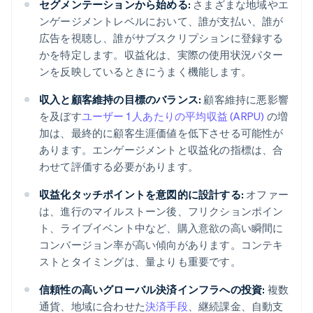
セグメンテーションから始める:
さまざまな地域やエ
ンゲージメントレベルにおいて、誰が支払い、誰が
広告を視聴し、誰がサブスクリプションに登録する
かを特定します。収益化は、実際の使用状況パター
ンを反映しているときにうまく機能します。
収入と顧客維持の目標のバランス:
顧客維持に悪影響
を及ぼす
ユーザー 1 人あたりの平均収益 (ARPU)
の増
加は、最終的に顧客生涯価値を低下させる可能性が
あります。エンゲージメントと収益化の指標は、合
わせて評価する必要があります。
収益化タッチポイントを意図的に設計する:
オファー
は、進行のマイルストーン後、フリクションポイン
ト、ライブイベント中など、購入意欲の高い瞬間に
コンバージョン率が高い傾向があります。コンテキ
ストとタイミングは、量よりも重要です。
信頼性の高いグローバル決済インフラへの投資:
複数
通貨、地域に合わせた
決済手段
、継続課金、自動支