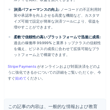
決済パフォーマンスの向上:
ノーコードの不正利用対
策や承認率を向上させる高度な機能など、カスタマ
イズ可能で設定が簡単な決済ツールにより、収益を
増やすことができます。
柔軟で信頼性の高いプラットフォームで迅速に成長:
過去の稼働率 99.999% と業界トップクラスの信頼性
を備え、ビジネスの成長に合わせて拡張可能なプラ
ットフォーム上で構築できます。
Stripe Payments
がオンラインおよび対面決済をどのよ
うに強化できるかについての詳細をご覧いただくか、今
アイルランド
すぐ
始めて
ください。
English
アメリカ
English
Español
简体中文
アラブ首長国連邦
English
イギリス
この記事の内容は、一般的な情報および教育
English