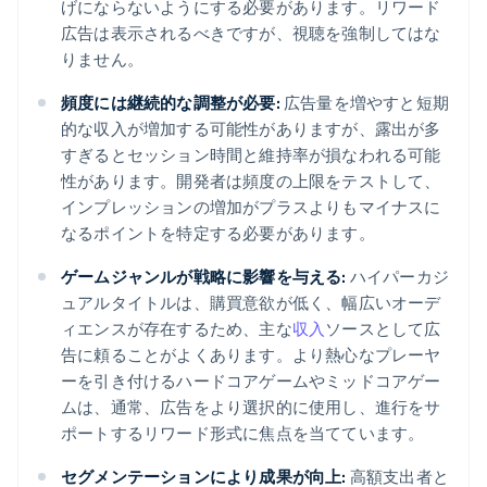
げにならないようにする必要があります。リワード
広告は表示されるべきですが、視聴を強制してはな
りません。
頻度には継続的な調整が必要:
広告量を増やすと短期
的な収入が増加する可能性がありますが、露出が多
すぎるとセッション時間と維持率が損なわれる可能
性があります。開発者は頻度の上限をテストして、
インプレッションの増加がプラスよりもマイナスに
なるポイントを特定する必要があります。
ゲームジャンルが戦略に影響を与える:
ハイパーカジ
ュアルタイトルは、購買意欲が低く、幅広いオーデ
ィエンスが存在するため、主な
収入
ソースとして広
告に頼ることがよくあります。より熱心なプレーヤ
ーを引き付けるハードコアゲームやミッドコアゲー
ムは、通常、広告をより選択的に使用し、進行をサ
ポートするリワード形式に焦点を当てています。
セグメンテーションにより成果が向上:
高額支出者と