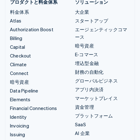
プロダクトと料金体系
ソリューション
料金体系
大企業
Atlas
スタートアップ
Authorization Boost
エージェンティックコマ
ース
Billing
暗号資産
Capital
E-コマース
Checkout
埋込型金融
Climate
財務の自動化
Connect
グローバルビジネス
暗号資産
アプリ内決済
Data Pipeline
マーケットプレイス
Elements
資金管理
Financial Connections
プラットフォーム
Identity
SaaS
Invoicing
AI 企業
Issuing