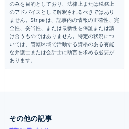
のみを目的としており、法律上または税務上
イタリア
のアドバイスとして解釈されるべきではあり
Italiano
English
インド
ません。Stripe は、記事内の情報の正確性、完
English
全性、妥当性、または最新性を保証または請
エストニア
English
け合うものではありません。特定の状況につ
オーストラリア
いては、管轄区域で活動する資格のある有能
English
オーストリア
な弁護士または会計士に助言を求める必要が
Deutsch
English
あります。
オランダ
Nederlands
English
カナダ
English
Français
キプロス
English
ギリシア
English
クロアチア
その他の記事
English
Italiano
ジブラルタル
English