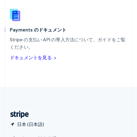
メキシコ
Español
English
ラトビア
English
Payments のドキュメント
リトアニア
English
Stripe の支払い API の導入方法について、ガイドをご覧
リヒテンシュタイン
ください。
Deutsch
English
ルーマニア
ドキュメントを見る
English
ルクセンブルグ
Français
Deutsch
English
中国香港特別行政区
English
简体中文
中国本土
简体中文
English
日本
日本語
English
日本 (日本語)