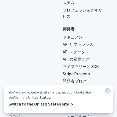
ステム
プロフェッショナルサー
ビス
開発者
ドキュメント
API リファレンス
API ステータス
API の変更ログ
ライブラリーと SDK
Stripe Projects
開発者ブログ
You’re viewing our website for Japan, but it looks like
リソース
会社情報
you’re in the United States.
ガイド
製品ロードマップ
Switch to the United States site
導入事例
採用情報
ブログ
ニュースルーム