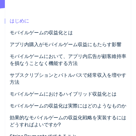
パートナー
Climate
Stripe App Marketplace
カーボンリムーバル
はじめに
Identity
オンライン本人確認
モバイルゲームの収益化とは
アプリ内購入がモバイルゲーム収益にもたらす影響
モバイルゲームにおいて、アプリ内広告が顧客維持率
を損なうことなく機能する方法
Stripe Sessions 2026
Stripe が AI の経済インフラをどのように構築しているかを
サブスクリプションとバトルパスで経常収入を増やす
ご覧ください。
方法
こちらをご覧ください
モバイルゲームにおけるハイブリッド収益化とは
モバイルゲームの収益化は実際にはどのようなものか
効果的なモバイルゲームの収益化戦略を実装するには
どうすればよいですか?