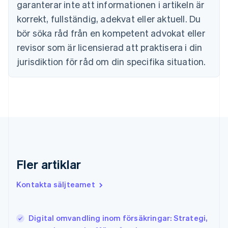
Estland
garanterar inte att informationen i artikeln är
English
korrekt, fullständig, adekvat eller aktuell. Du
Fastlandskina
bör söka råd från en kompetent advokat eller
简体中文
English
Finland
revisor som är licensierad att praktisera i din
English
Svenska
jurisdiktion för råd om din specifika situation.
Frankrike
Français
English
Förenade Arabemiraten
English
Gibraltar
English
Grekland
English
Hongkong SAR, Kina
English
简体中文
Fler artiklar
Indien
English
Kontakta säljteamet
Irland
English
Italien
Digital omvandling inom försäkringar: Strategi,
Italiano
English