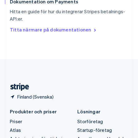
Dokumentation om Payments
Sverige
Svenska
English
Hitta en guide för hur du integrerar Stripes betalnings-
Thailand
API:er.
ไทย
English
Tjeckien
Titta närmare på dokumentationen
English
Tyskland
Deutsch
English
Ungern
English
USA
English
Español
简体中文
Österrike
Deutsch
English
Finland (Svenska)
Produkter och priser
Lösningar
Priser
Storföretag
Atlas
Startup-företag