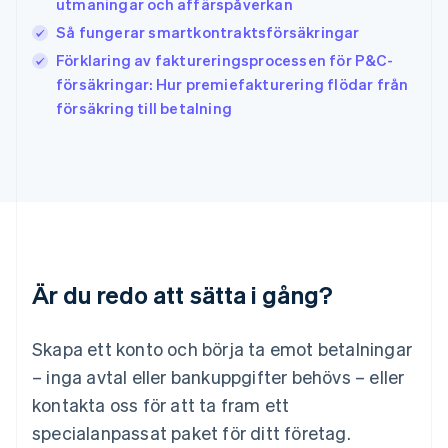
utmaningar och affärspåverkan
Japan
日本語
English
Så fungerar smartkontraktsförsäkringar
Kanada
Förklaring av faktureringsprocessen för P&C-
English
Français
försäkringar: Hur premiefakturering flödar från
Kroatien
English
Italiano
försäkring till betalning
Lettland
English
Liechtenstein
Deutsch
English
Litauen
English
Luxemburg
Français
Deutsch
English
Är du redo att sätta i gång?
Malaysia
English
简体中文
Malta
Skapa ett konto och börja ta emot betalningar
English
Mexiko
– inga avtal eller bankuppgifter behövs – eller
Español
English
kontakta oss för att ta fram ett
Nederländerna
specialanpassat paket för ditt företag.
Nederlands
English