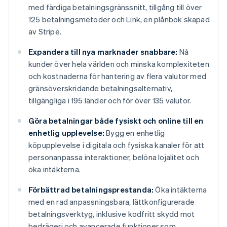
med färdiga betalningsgränssnitt, tillgång till över
125 betalningsmetoder och Link, en plånbok skapad
av Stripe.
Expandera till nya marknader snabbare:
Nå
kunder över hela världen och minska komplexiteten
och kostnaderna för hantering av flera valutor med
gränsöverskridande betalningsalternativ,
tillgängliga i 195 länder och för över 135 valutor.
Göra betalningar både fysiskt och online till en
enhetlig upplevelse:
Bygg en enhetlig
köpupplevelse i digitala och fysiska kanaler för att
personanpassa interaktioner, belöna lojalitet och
öka intäkterna.
Förbättrad betalningsprestanda:
Öka intäkterna
med en rad anpassningsbara, lättkonfigurerade
betalningsverktyg, inklusive kodfritt skydd mot
bedrägeri och avancerade funktioner som