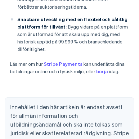
förbättrar auktoriseringstiderna.
Snabbare utveckling med en flexibel och pålitlig
plattform för tillväxt:
Bygg vidare på en plattform
som är utformad för att skala upp med dig, med
historisk upptid på 99,999 % och branschledande
tillförlitlighet.
Läs mer om hur
Stripe Payments
kan underlätta dina
Australien
betalningar online och i fysisk miljö, eller
börja
idag.
English
Belgien
Nederlands
Français
Deutsch
English
Brasilien
Português
English
Bulgarien
Innehållet i den här artikeln är endast avsett
English
för allmän information och
Cypern
English
utbildningsändamål och ska inte tolkas som
Danmark
juridisk eller skatterelaterad rådgivning. Stripe
English