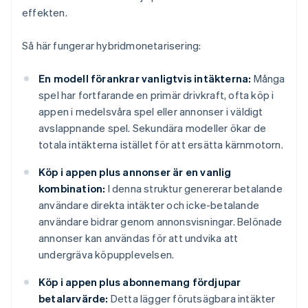
effekten.
Så här fungerar hybridmonetarisering:
En modell förankrar vanligtvis intäkterna:
Många
spel har fortfarande en primär drivkraft, ofta köp i
appen i medelsvåra spel eller annonser i väldigt
avslappnande spel. Sekundära modeller ökar de
totala intäkterna istället för att ersätta kärnmotorn.
Köp i appen plus annonser är en vanlig
kombination:
I denna struktur genererar betalande
användare direkta intäkter och icke-betalande
användare bidrar genom annonsvisningar. Belönade
annonser kan användas för att undvika att
undergräva köpupplevelsen.
Köp i appen plus abonnemang fördjupar
betalarvärde:
Detta lägger förutsägbara intäkter