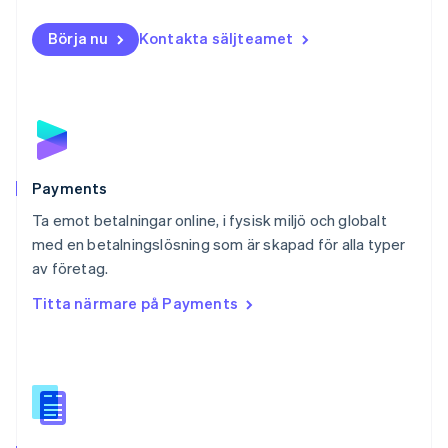
Norge
English
Börja nu
Kontakta säljteamet
Nya Zeeland
English
Polen
English
Portugal
Português
English
Rumänien
English
Payments
Schweiz
Ta emot betalningar online, i fysisk miljö och globalt
Deutsch
Français
Italiano
English
med en betalningslösning som är skapad för alla typer
Singapore
English
简体中文
av företag.
Slovakien
Titta närmare på Payments
English
Slovenien
English
Italiano
Spanien
Español
English
Storbritannien
English