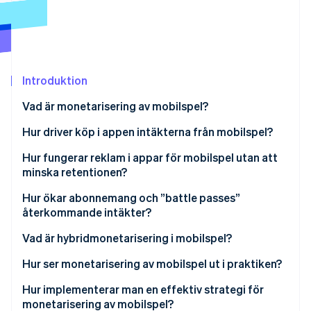
Identitetsverifiering online
Partner
Stripe App Marketplace
Introduktion
Stripe Sessions 2026
Se hur Stripe bygger den ekonomiska inf
Vad är monetarisering av mobilspel?
Titta nu
Hur driver köp i appen intäkterna från mobilspel?
Hur fungerar reklam i appar för mobilspel utan att
minska retentionen?
Hur ökar abonnemang och ”battle passes”
återkommande intäkter?
Vad är hybridmonetarisering i mobilspel?
Hur ser monetarisering av mobilspel ut i praktiken?
Hur implementerar man en effektiv strategi för
monetarisering av mobilspel?