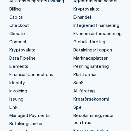
Auktoriseringsförstärkning
Agentbaserad handel
Billing
Kryptovaluta
Capital
E-handel
Checkout
Integrerad finansiering
Climate
Ekonomiautomatisering
Connect
Globala företag
Kryptovaluta
Betalningar i appen
Data Pipeline
Marknadsplatser
Elements
Penninghantering
Financial Connections
Plattformar
Identity
SaaS
Invoicing
AI-företag
Issuing
Kreatörsekonomi
Link
Spel
Managed Payments
Besöksnäring, resor
och fritid
Betalningslänkar
Försäkringsbolag