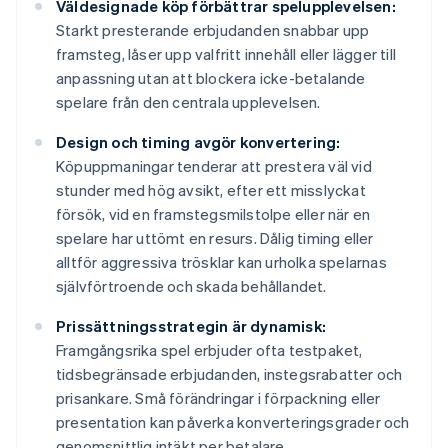
Väldesignade köp förbättrar spelupplevelsen:
Starkt presterande erbjudanden snabbar upp
framsteg, låser upp valfritt innehåll eller lägger till
anpassning utan att blockera icke-betalande
spelare från den centrala upplevelsen.
Design och timing avgör konvertering:
Köpuppmaningar tenderar att prestera väl vid
stunder med hög avsikt, efter ett misslyckat
försök, vid en framstegsmilstolpe eller när en
spelare har uttömt en resurs. Dålig timing eller
alltför aggressiva trösklar kan urholka spelarnas
självförtroende och skada behållandet.
Prissättningsstrategin är dynamisk:
Framgångsrika spel erbjuder ofta testpaket,
tidsbegränsade erbjudanden, instegsrabatter och
prisankare. Små förändringar i förpackning eller
presentation kan påverka konverteringsgrader och
genomsnittlig intäkt per betalare.