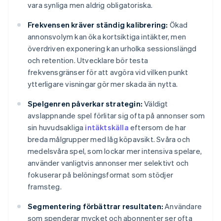
vara synliga men aldrig obligatoriska.
Frekvensen kräver ständig kalibrering:
Ökad
annonsvolym kan öka kortsiktiga intäkter, men
överdriven exponering kan urholka sessionslängd
och retention. Utvecklare bör testa
frekvensgränser för att avgöra vid vilken punkt
ytterligare visningar gör mer skada än nytta.
Spelgenren påverkar strategin:
Väldigt
avslappnande spel förlitar sig ofta på annonser som
sin huvudsakliga
intäktskälla
eftersom de har
breda målgrupper med låg köpavsikt. Svåra och
medelsvåra spel, som lockar mer intensiva spelare,
använder vanligtvis annonser mer selektivt och
fokuserar på belöningsformat som stödjer
framsteg.
Segmentering förbättrar resultaten:
Användare
som spenderar mycket och abonnenter ser ofta