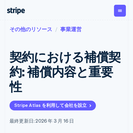
その他のリソース
事業運営
企業規模別
ドキュメント
学ぶ
支払い
収益
資金管
プラッ
理
フォー
大企業向け
Stripe のドキュメント
ブログ
とマー
Payments
Billing
スタートアップ向け
API リファレンス
導入事例
契約における補償契
オンライン決
経常収益
ットプ
Global
ライブラリと SDK
ガイド
済
Metronome
Payouts
イス
Stripe Apps
Managed
約: 補償内容と重要
従量課金
Payments
第三者
Connec
ユースケース別
マーチャント
サブスクリ
への入
サポート
プション
オブレコード
金
性
プラッ
ガイド
エージェンティックコマ
サブスクリ
ソリューショ
Payment links
フォー
ース
サポートに問い合わせる
プションの
ン
決済の
E コマース / ECサイト
オンライン決済を受け付
管理サポートプラン
コーディング
管理
Invoicing
築
埋込型金融
け
プロフェッショナルサー
1 回限りまた
不要の決済ペ
Stripe Atlas を利用して会社を設立
請求・財務関連
構築済みの決済を実装
ビス
は継続
ージ
Checkout
グローバルビジネス
プラットフォームまたは
構築済み決済
Tax
アプリ内決済
マーケットプレイスを構
消費税と
UI
最終更新日: 2026 年 3 月 16 日
マーケットプレイス
築する
VAT の自動
Elements
資金管理
サブスクリプションを管
柔軟な UI コン
計算
Revenue
会社
プラットフォーム
理