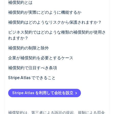
補償契約とは
パートナー
Climate
Stripe App Marketplace
補償契約が実際にどのように機能するか
カーボンリムーバル
Identity
トリガーイベントが発生する
補償契約はどのようなリスクから保護されますか？
オンライン本人確認
防御の主導権の決定
ビジネス契約ではどのような種類の補償契約が使用さ
れますか？
費用の前払いまたは払い戻し
補償契約の制限と除外
Stripe Sessions 2026
企業が補償契約を必要とするケース
Stripe が AI の経済インフラをどのように構築しているかを
ご覧ください。
補償契約で注目すべき条項
こちらをご覧ください
Stripe Atlas でできること
Atlas への申請
Stripe Atlas を利用して会社を設立
EIN が届く前の決済と銀行取引
83(b) 税務選択の自動申請
補償契約は、第三者による訴訟の提起、規制による罰金