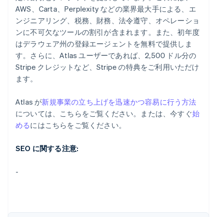
AWS、Carta、Perplexity などの業界最大手による、エ
ンジニアリング、税務、財務、法令遵守、オペレーショ
ンに不可欠なツールの割引が含まれます。また、初年度
はデラウェア州の登録エージェントを無料で提供しま
す。さらに、Atlas ユーザーであれば、2,500 ドル分の
Stripe クレジットなど、Stripe の特典をご利用いただけ
ます。
Atlas が
新規事業の立ち上げを迅速かつ容易に行う方法
については、こちらをご覧ください。または、今すぐ
始
める
にはこちらをご覧ください。
アイルランド
English
SEO に関する注意:
アメリカ
English
Español
简体中文
アラブ首長国連邦
-
English
イギリス
English
イタリア