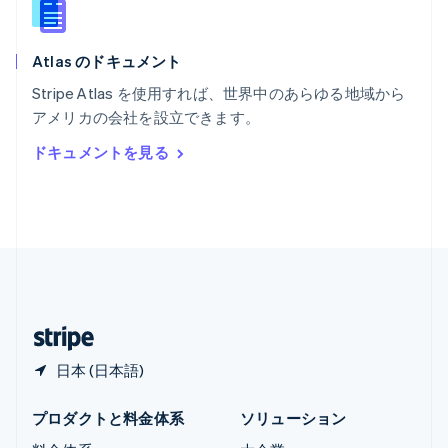
Español
English
ラトビア
English
Atlas のドキュメント
リトアニア
English
Stripe Atlas を使用すれば、世界中のあらゆる地域から
リヒテンシュタイン
アメリカの会社を設立できます。
Deutsch
English
ルーマニア
ドキュメントを見る
English
ルクセンブルグ
Français
Deutsch
English
中国香港特別行政区
English
简体中文
中国本土
简体中文
English
日本
日本語
English
日本 (日本語)
プロダクトと料金体系
ソリューション