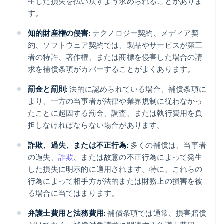
生じた損失を払い戻すよう求められることがありま
す。
知的財産権の侵害:
テクノロジー契約、メディア契
約、ソフトウェア契約では、製品やサービスが第三
者の特許、著作権、または商標を侵害した場合の請
求を補償条項がカバーすることがよくあります。
罰金と罰則:
法的に認められている場合、補償条項に
より、一方の当事者が法律や業界規制に従わなかっ
たことに起因する罰金、調査、または執行費用を負
担しなければならない場合があります。
詐欺、過失、または不正行為:
多くの補償は、当事者
の過失、
詐欺
、または故意の不正行為によって発生
した損失に明示的に適用されます。特に、これらの
行為によって相手方が法的または財務上の損害を被
る場合に当てはまります。
弁護士費用と法務費用:
補償条項では通常、損害賠償