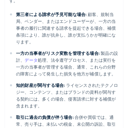
す。
第三者による請求が予見可能な場合:
顧客、規制当
局、ベンダー、またはエンドユーザーが、一方の当
事者の履行に関連する請求を提起できる場合、補償
条項により、誰が抗弁し、誰が支払うかが明確にな
ります。
一方の当事者がリスク変数を管理する場合:
製品の設
計、
データ
処理、法令遵守プロセス、または実行を
一方の当事者が管理する場合、通常、これらの分野
の障害によって発生した損失を他方が補償します。
知的財産が関与する場合:
ライセンスされたテクノロ
ジー、コンテンツ、またはブランドの資料が関与す
る契約には、多くの場合、侵害請求に対する補償が
含まれます。
取引に過去の負債が伴う場合:
合併や買収では、通
常、売り手は、未払いの税金、未公開の訴訟、取引