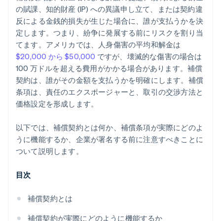
世界水準の会社の法的文書
の賦課、知的財産 (IP) への異議申し立て、または契約違
反による金銭的損失が生じた場合に、誰が支払うかを決
5 万ドル以上の Stripe およびパートナー特典
定します。つまり、紛争に発展する前にリスクを割り当
てます。アメリカでは、人身傷害の平均和解金は
$20,000 から $50,000
ですが、壊滅的な傷害の場合は
100 万ドルを超える費用がかかる場合があります。補償
契約は、誰がその金額を支払うかを明確にします。補償
条項は、責任のエクスポージャーと、取引の交渉方法と
価格設定を形成します。
以下では、補償契約とは何か、補償条項が実際にどのよ
うに機能するか、企業が署名する前に注意すべきことに
ついて説明します。
目次
補償契約とは
補償契約が実際にどのように機能するか