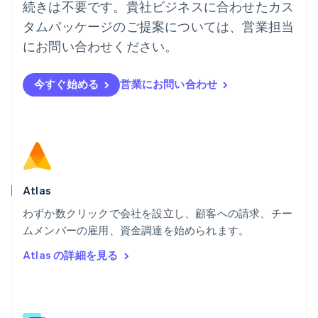
English
続きは不要です。貴社ビジネスに合わせたカス
ハンガリー
タムパッケージのご提案については、営業担当
English
フィンランド
にお問い合わせください。
English
Svenska
ブラジル
今すぐ始める
営業にお問い合わせ
Português
English
フランス
Français
English
ブルガリア
English
ベルギー
Nederlands
Français
Deutsch
English
ポーランド
Atlas
English
わずか数クリックで会社を設立し、顧客への請求、チー
ポルトガル
Português
English
ムメンバーの雇用、資金調達を始められます。
マルタ
Atlas の詳細を見る
English
マレーシア
English
简体中文
メキシコ