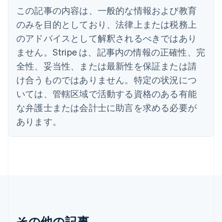
Italiano
English
この記事の内容は、一般的な情報および教育
インド
English
のみを目的としており、法律上または税務上
エストニア
のアドバイスとして解釈されるべきではあり
English
オーストラリア
ません。Stripe は、記事内の情報の正確性、完
English
全性、妥当性、または最新性を保証または請
オーストリア
け合うものではありません。特定の状況につ
Deutsch
English
オランダ
いては、管轄区域で活動する資格のある有能
Nederlands
English
な弁護士または会計士に助言を求める必要が
カナダ
あります。
English
Français
キプロス
English
ギリシア
English
クロアチア
English
Italiano
ジブラルタル
English
シンガポール
その他の記事