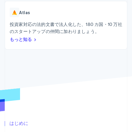
Recognition
ポーネント
SaaS
従量課金請求を提供
決済手段
製品ロードマップ
ステーブルコイン担保型
会計管理の
125 以上の決
Atlas
Sessions 年次カンファ
のカードを発行
自動化
済手段を利用
レンス
エージェントによるサー
Stripe
可能
Terminal
投資家対応の法的文書で法人化した、180 カ国・10 万社
採用情報
ビスのプロビジョニング
Sigma
業種別
対面支払い
ニュースルーム
と管理
のスタートアップの仲間に加わりましょう。
カスタムレ
Authorization
Stripe Press
もっと知る
ポート
Boost
AI 企業
Data
決済成功率の
クリエイターエコノミ―
Pipeline
最適化
ゲーム
リソース
データの同
Link
ホスピタリティ、旅行、
お問い合わせ
期
スピーディー
レジャー
な決済
保険
アプリへの導入
営業にお問い合わせ
メディアおよびエンター
コードサンプル
パートナーになる
テインメント
開発者のブログ
非営利団体
API ステータス
プロフェッショナルサー
その他
ビス
Product roadmap
パブリックセクター
今後の予定を確認
小売業
Radar
不正防止
はじめに
エコシステム
Atlas
スタートアップの企業設立