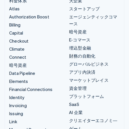
料金体系
大企業
Atlas
スタートアップ
Authorization Boost
エージェンティックコマ
ース
Billing
暗号資産
Capital
E-コマース
Checkout
埋込型金融
Climate
財務の自動化
Connect
グローバルビジネス
暗号資産
アプリ内決済
Data Pipeline
マーケットプレイス
Elements
資金管理
Financial Connections
プラットフォーム
Identity
SaaS
Invoicing
AI 企業
Issuing
クリエイターエコノミ―
Link
ゲーム