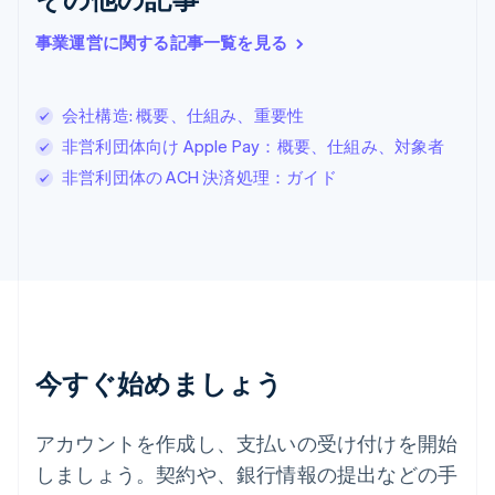
English
简体中文
スイス
事業運営に関する記事一覧を見る
Deutsch
Français
Italiano
English
スウェーデン
Svenska
English
スペイン
会社構造: 概要、仕組み、重要性
Español
English
非営利団体向け Apple Pay：概要、仕組み、対象者
スロバキア
非営利団体の ACH 決済処理：ガイド
English
スロベニア
English
Italiano
タイ
ไทย
English
チェコ共和国
English
デンマーク
English
今すぐ始めましょう
ドイツ
Deutsch
English
ニュージーランド
アカウントを作成し、支払いの受け付けを開始
English
しましょう。契約や、銀行情報の提出などの手
ノルウェー