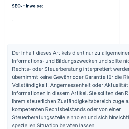
SEO-Hinweise:
-
Australien
Der Inhalt dieses Artikels dient nur zu allgemeine
English
Informations- und Bildungszwecken und sollte nic
Belgien
Rechts- oder Steuerberatung interpretiert werden
Nederlands
Français
Deutsch
English
Brasilien
übernimmt keine Gewähr oder Garantie für die Ric
Português
English
Vollständigkeit, Angemessenheit oder Aktualität
Bulgarien
English
Informationen in diesem Artikel. Sie sollten den R
Dänemark
Ihrem steuerlichen Zuständigkeitsbereich zugel
English
Deutschland
kompetenten Rechtsbeistands oder von einer
Deutsch
English
Steuerberatungsstelle einholen und sich hinsichtl
Estland
speziellen Situation beraten lassen.
English