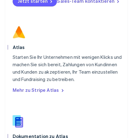
Jetzt starten
Sales-Team kontaktieren
Polen
English
Portugal
Português
English
Rumänien
English
Schweden
Svenska
English
Atlas
Schweiz
Starten Sie Ihr Unternehmen mit wenigen Klicks und
Deutsch
Français
Italiano
English
Singapur
machen Sie sich bereit, Zahlungen von Kundinnen
English
简体中文
und Kunden zu akzeptieren, Ihr Team einzustellen
Slowakei
und Fundraising zu betreiben.
English
Mehr zu Stripe Atlas
Slowenien
English
Italiano
Sonderverwaltungsregion Hongkong,
China
English
简体中文
Spanien
Español
English
Thailand
Dokumentation zu Atlas