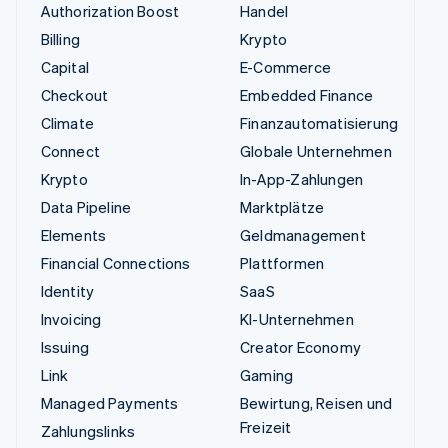
Authorization Boost
Handel
Billing
Krypto
Capital
E-Commerce
Checkout
Embedded Finance
Climate
Finanzautomatisierung
Connect
Globale Unternehmen
Krypto
In-App-Zahlungen
Data Pipeline
Marktplätze
Elements
Geldmanagement
Financial Connections
Plattformen
Identity
SaaS
Invoicing
KI-Unternehmen
Issuing
Creator Economy
Link
Gaming
Managed Payments
Bewirtung, Reisen und
Freizeit
Zahlungslinks