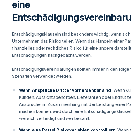
eine
Entschädigungsvereinbar
Entschädigungsklauseln sind besonders wichtig, wenn sic
Unternehmen das Risiko teilen. Wenn das Handeln einer Par
finanzielles oder rechtliches Risiko für eine andere darstellt
Entschädigungen nachgedacht werden.
Entschädigungsvereinbarungen sollten immer in den folge
Szenarien verwendet werden:
Wenn Ansprüche Dritter vorhersehbar sind:
Wenn Ku
Kunden, Aufsichtsbehörden, Lieferanten oder Endnutze
Ansprüche im Zusammenhang mit der Leistung einer Pa
machen können, wird durch eine Entschädigungsklausel k
wer sich verteidigt und wer bezahlt.
Wenn eine Partei Risikovariablen kontrolliert:
Wenn e