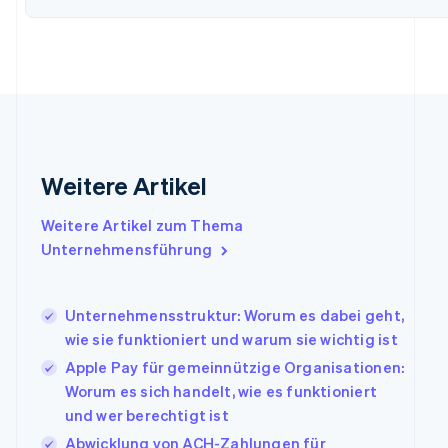
Festlandchina
简体中文
English
Finnland
English
Svenska
Frankreich
Français
English
Gibraltar
English
Griechenland
Weitere Artikel
English
Indien
Weitere Artikel zum Thema
English
Unternehmensführung
Irland
English
Italien
Unternehmensstruktur: Worum es dabei geht,
Italiano
English
Japan
wie sie funktioniert und warum sie wichtig ist
日本語
English
Apple Pay für gemeinnützige Organisationen:
Kanada
Worum es sich handelt, wie es funktioniert
English
Français
und wer berechtigt ist
Kroatien
English
Italiano
Abwicklung von ACH-Zahlungen für