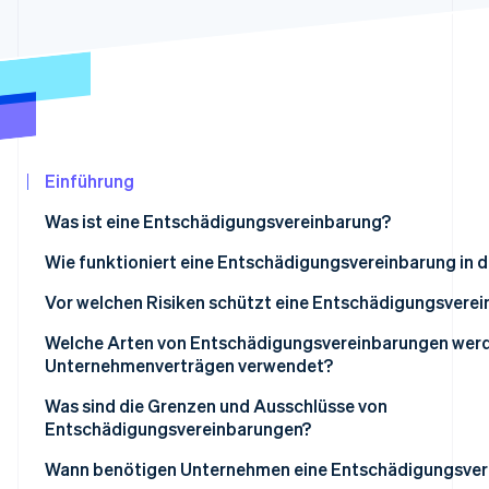
Betrugsprävention
Ecosystem
Atlas
Start-up-Gründung
Partner
Stripe App-Marktplatz
Climate
CO₂-Entnahme
Identity
Online-Identitätsprüfung
Einführung
Was ist eine Entschädigungsvereinbarung?
Wie funktioniert eine Entschädigungsvereinbarung in d
Stripe-Sessions 2026
Ein auslösendes Ereignis tritt auf
Vor welchen Risiken schützt eine Entschädigungsvere
Erfahren Sie, wie Stripe Lösungen für die Wir
Jetzt ansehen
Festlegung der Kontrolle über die Verteidigung
Welche Arten von Entschädigungsvereinbarungen werd
Unternehmenverträgen verwendet?
Kosten werden vorgestreckt oder erstattet
Was sind die Grenzen und Ausschlüsse von
Entschädigungsvereinbarungen?
Wann benötigen Unternehmen eine Entschädigungsver