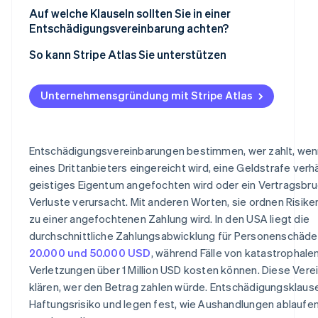
Auf welche Klauseln sollten Sie in einer
Entschädigungsvereinbarung achten?
So kann Stripe Atlas Sie unterstützen
Beantragung bei Atlas
Unternehmensgründung mit Stripe Atlas
Zahlungen und Bankgeschäfte vor Erhalt der EIN-Num
akzeptieren
Automatische Einreichung des 83(b)-Steuerformulars
Entschädigungsvereinbarungen bestimmen, wer zahlt, wen
eines Drittanbieters eingereicht wird, eine Geldstrafe verh
Hochwertige rechtliche Unternehmensdokumente
geistiges Eigentum angefochten wird oder ein Vertragsbruc
Stripe- und Partnervorteile in Höhe von mehr als 50.00
Verluste verursacht. Mit anderen Worten, sie ordnen Risike
zu einer angefochtenen Zahlung wird. In den USA liegt die
durchschnittliche Zahlungsabwicklung für Personenschäd
20.000 und 50.000 USD
, während Fälle von katastrophale
Verletzungen über 1 Million USD kosten können. Diese Ver
klären, wer den Betrag zahlen würde. Entschädigungsklause
Haftungsrisiko und legen fest, wie Aushandlungen ablaufe