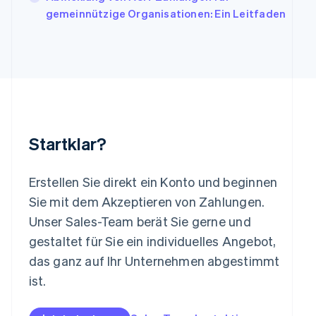
Lettland
gemeinnützige Organisationen: Ein Leitfaden
English
Liechtenstein
Deutsch
English
Litauen
English
Luxemburg
Français
Deutsch
English
Malaysia
English
简体中文
Startklar?
Malta
English
Mexiko
Erstellen Sie direkt ein Konto und beginnen
Español
English
Sie mit dem Akzeptieren von Zahlungen.
Neuseeland
Unser Sales-Team berät Sie gerne und
English
Niederlande
gestaltet für Sie ein individuelles Angebot,
Nederlands
English
das ganz auf Ihr Unternehmen abgestimmt
Norwegen
ist.
English
Österreich
Deutsch
English