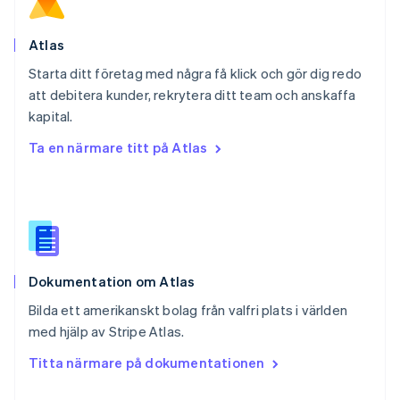
Português
English
Rumänien
English
Atlas
Schweiz
Starta ditt företag med några få klick och gör dig redo
Deutsch
Français
Italiano
English
att debitera kunder, rekrytera ditt team och anskaffa
Singapore
English
简体中文
kapital.
Slovakien
Ta en närmare titt på Atlas
English
Slovenien
English
Italiano
Spanien
Español
English
Storbritannien
English
Dokumentation om Atlas
Sverige
Svenska
English
Bilda ett amerikanskt bolag från valfri plats i världen
Thailand
med hjälp av Stripe Atlas.
ไทย
English
Tjeckien
Titta närmare på dokumentationen
English
Tyskland