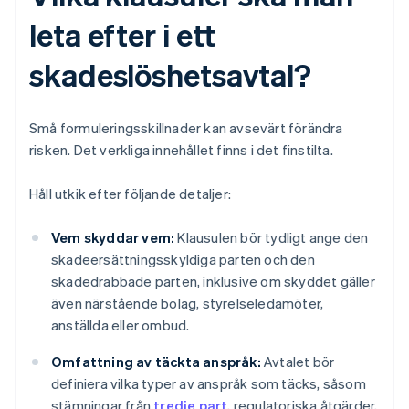
leta efter i ett
skadeslöshetsavtal?
Små formuleringsskillnader kan avsevärt förändra
risken. Det verkliga innehållet finns i det finstilta.
Håll utkik efter följande detaljer:
Vem skyddar vem:
Klausulen bör tydligt ange den
skadeersättningsskyldiga parten och den
skadedrabbade parten, inklusive om skyddet gäller
även närstående bolag, styrelseledamöter,
anställda eller ombud.
Omfattning av täckta anspråk:
Avtalet bör
definiera vilka typer av anspråk som täcks, såsom
stämningar från
tredje part
, regulatoriska åtgärder,