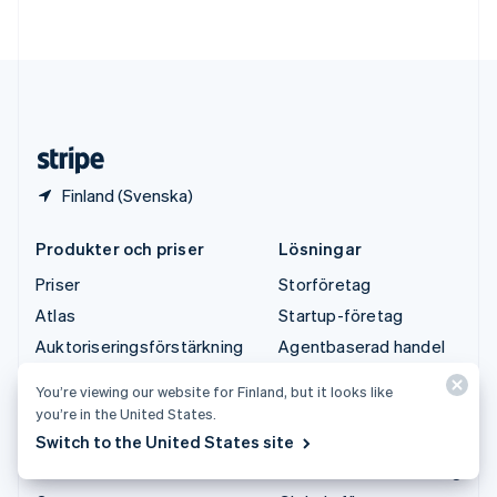
Deutsch
English
Ungern
English
USA
English
Español
简体中文
Österrike
Deutsch
English
Finland (Svenska)
Produkter och priser
Lösningar
Priser
Storföretag
Atlas
Startup-företag
Auktoriseringsförstärkning
Agentbaserad handel
Billing
Kryptovaluta
You’re viewing our website for Finland, but it looks like
Capital
E-handel
you’re in the United States.
Checkout
Integrerad finansiering
Switch to the United States site
Climate
Ekonomiautomatisering