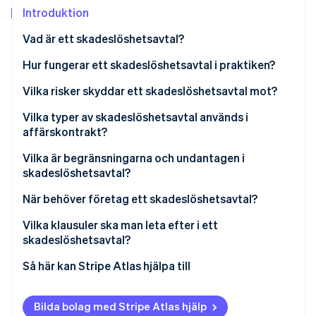
Identitetsverifiering online
Introduktion
Partner
Stripe App Marketplace
Vad är ett skadeslöshetsavtal?
Hur fungerar ett skadeslöshetsavtal i praktiken?
Stripe Sessions 2026
En utlösande händelse inträffar
Vilka risker skyddar ett skadeslöshetsavtal mot?
Se hur Stripe bygger den ekonomiska inf
Titta nu
Kontroll över försvaret bestäms
Vilka typer av skadeslöshetsavtal används i
affärskontrakt?
Kostnader betalas i förskotts eller ersätts
Vilka är begränsningarna och undantagen i
skadeslöshetsavtal?
När behöver företag ett skadeslöshetsavtal?
Vilka klausuler ska man leta efter i ett
skadeslöshetsavtal?
Så här kan Stripe Atlas hjälpa till
Ansök till Atlas
Bilda bolag med Stripe Atlas hjälp