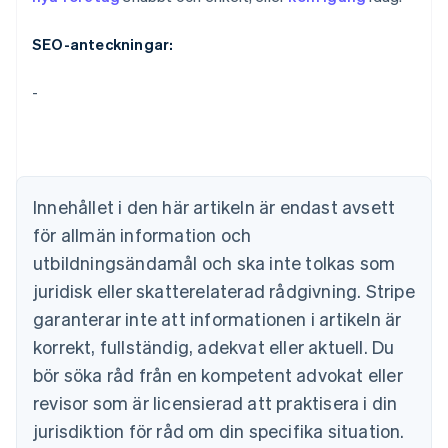
SEO-anteckningar:
Australien
-
English
Belgien
Nederlands
Français
Deutsch
English
Brasilien
Português
English
Bulgarien
Innehållet i den här artikeln är endast avsett
English
för allmän information och
Cypern
English
utbildningsändamål och ska inte tolkas som
Danmark
juridisk eller skatterelaterad rådgivning. Stripe
English
Estland
garanterar inte att informationen i artikeln är
English
korrekt, fullständig, adekvat eller aktuell. Du
Fastlandskina
bör söka råd från en kompetent advokat eller
简体中文
English
Finland
revisor som är licensierad att praktisera i din
English
Svenska
jurisdiktion för råd om din specifika situation.
Frankrike