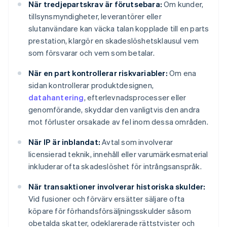
När tredjepartskrav är förutsebara:
Om kunder,
tillsynsmyndigheter, leverantörer eller
slutanvändare kan väcka talan kopplade till en parts
prestation, klargör en skadeslöshetsklausul vem
som försvarar och vem som betalar.
När en part kontrollerar riskvariabler:
Om ena
sidan kontrollerar produktdesignen,
datahantering
, efterlevnadsprocesser eller
genomförande, skyddar den vanligtvis den andra
mot förluster orsakade av fel inom dessa områden.
När IP är inblandat:
Avtal som involverar
licensierad teknik, innehåll eller varumärkesmaterial
inkluderar ofta skadeslöshet för intrångsanspråk.
När transaktioner involverar historiska skulder:
Vid fusioner och förvärv ersätter säljare ofta
köpare för förhandsförsäljningsskulder såsom
obetalda skatter, odeklarerade rättstvister och