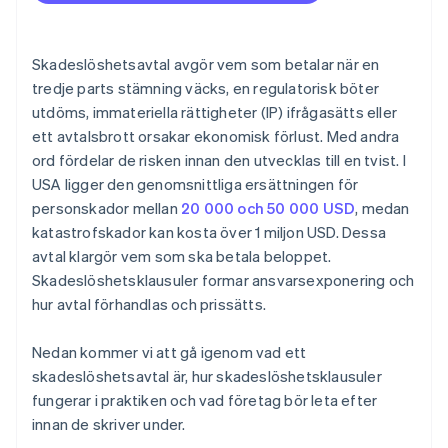
Ta emot betalningar och banktjänster innan ditt EIN
anländer
Automatisk deklaration för val av skatt enligt 83(b)
Skadeslöshetsavtal avgör vem som betalar när en
tredje parts stämning väcks, en regulatorisk böter
Juridiska dokument för företag i världsklass
utdöms, immateriella rättigheter (IP) ifrågasätts eller
Över 50 000 USD i Stripe- och partnerförmåner
ett avtalsbrott orsakar ekonomisk förlust. Med andra
ord fördelar de risken innan den utvecklas till en tvist. I
USA ligger den genomsnittliga ersättningen för
personskador mellan
20 000 och 50 000 USD
, medan
katastrofskador kan kosta över 1 miljon USD. Dessa
avtal klargör vem som ska betala beloppet.
Skadeslöshetsklausuler formar ansvarsexponering och
hur avtal förhandlas och prissätts.
Nedan kommer vi att gå igenom vad ett
skadeslöshetsavtal är, hur skadeslöshetsklausuler
fungerar i praktiken och vad företag bör leta efter
innan de skriver under.