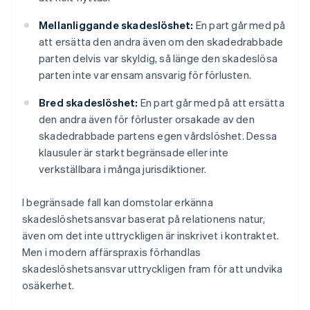
Mellanliggande skadeslöshet:
En part går med på
att ersätta den andra även om den skadedrabbade
parten delvis var skyldig, så länge den skadeslösa
parten inte var ensam ansvarig för förlusten.
Bred skadeslöshet:
En part går med på att ersätta
den andra även för förluster orsakade av den
skadedrabbade partens egen vårdslöshet. Dessa
klausuler är starkt begränsade eller inte
verkställbara i många jurisdiktioner.
I begränsade fall kan domstolar erkänna
skadeslöshetsansvar baserat på relationens natur,
även om det inte uttryckligen är inskrivet i kontraktet.
Men i modern affärspraxis förhandlas
skadeslöshetsansvar uttryckligen fram för att undvika
osäkerhet.