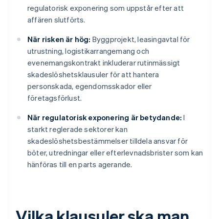
regulatorisk exponering som uppstår efter att
affären slutförts.
När risken är hög:
Byggprojekt, leasingavtal för
utrustning, logistikarrangemang och
evenemangskontrakt inkluderar rutinmässigt
skadeslöshetsklausuler för att hantera
personskada, egendomsskador eller
företagsförlust.
När regulatorisk exponering är betydande:
I
starkt reglerade sektorer kan
skadeslöshetsbestämmelser tilldela ansvar för
böter, utredningar eller efterlevnadsbrister som kan
hänföras till en parts agerande.
Vilka klausuler ska man