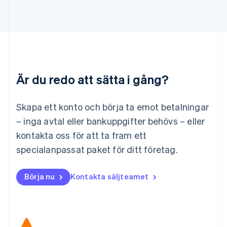
English
Liechtenstein
Deutsch
English
Litauen
English
Luxemburg
Français
Deutsch
English
Är du redo att sätta i gång?
Malaysia
English
简体中文
Malta
Skapa ett konto och börja ta emot betalningar
English
Mexiko
– inga avtal eller bankuppgifter behövs – eller
Español
English
kontakta oss för att ta fram ett
Nederländerna
specialanpassat paket för ditt företag.
Nederlands
English
Norge
English
Börja nu
Kontakta säljteamet
Nya Zeeland
English
Polen
English
Portugal