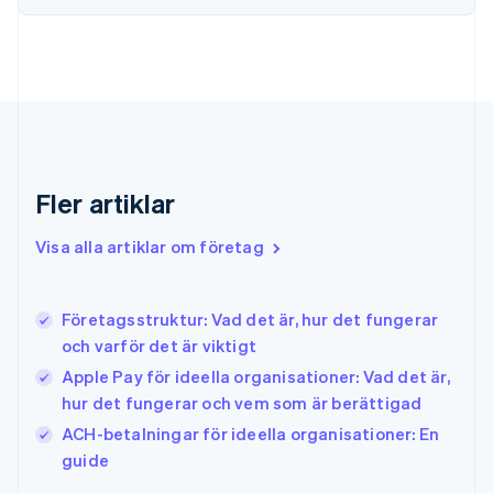
Français
English
Förenade Arabemiraten
English
Gibraltar
English
Grekland
English
Hongkong SAR, Kina
English
简体中文
Fler artiklar
Indien
English
Visa alla artiklar om företag
Irland
English
Italien
Företagsstruktur: Vad det är, hur det fungerar
Italiano
English
och varför det är viktigt
Japan
日本語
English
Apple Pay för ideella organisationer: Vad det är,
Kanada
hur det fungerar och vem som är berättigad
English
Français
ACH-betalningar för ideella organisationer: En
Kroatien
English
Italiano
guide
Lettland