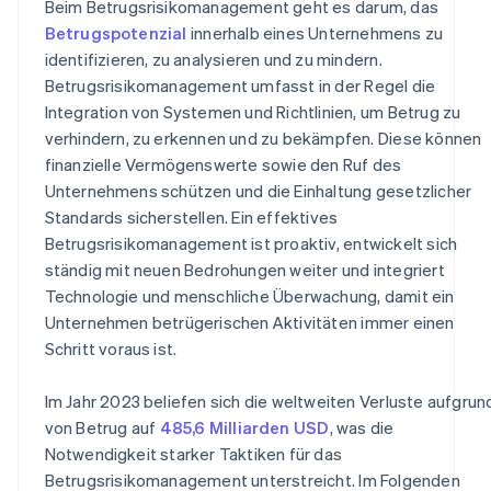
Beim Betrugsrisikomanagement geht es darum, das
Stufenweiser Rollout
Betrugspotenzial
innerhalb eines Unternehmens zu
identifizieren, zu analysieren und zu mindern.
Technologieeinsatz
Betrugsrisikomanagement umfasst in der Regel die
Überwachung und Anpassung
Integration von Systemen und Richtlinien, um Betrug zu
verhindern, zu erkennen und zu bekämpfen. Diese können
Kultur der Unterstützung
finanzielle Vermögenswerte sowie den Ruf des
Unternehmens schützen und die Einhaltung gesetzlicher
Standards sicherstellen. Ein effektives
Betrugsrisikomanagement ist proaktiv, entwickelt sich
ständig mit neuen Bedrohungen weiter und integriert
Technologie und menschliche Überwachung, damit ein
Unternehmen betrügerischen Aktivitäten immer einen
Schritt voraus ist.
Im Jahr 2023 beliefen sich die weltweiten Verluste aufgrun
von Betrug auf
485,6 Milliarden USD
, was die
Notwendigkeit starker Taktiken für das
Betrugsrisikomanagement unterstreicht. Im Folgenden