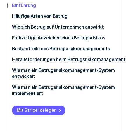
Betrugsprävention
Ecosystem
Einführung
Atlas
Häufige Arten von Betrug
Start-up-Gründung
Partner
Stripe App-Marktplatz
Climate
Interner Betrug
Wie sich Betrug auf Unternehmen auswirkt
CO₂-Entnahme
Externer Betrug
Frühzeitige Anzeichen eines Betrugsrisikos
Identity
Online-Identitätsprüfung
Andere Arten von Betrug
Bestandteile des Betrugsrisikomanagements
Betrugsprävention
Herausforderungen beim Betrugsrisikomanagement
Betrugserkennung
Wie man ein Betrugsrisikomanagement-System
entwickelt
Stripe-Sessions 2026
Reaktion auf Betrug
Erfahren Sie, wie Stripe Lösungen für die Wir
Betrugsrisikobewertung durchführen
Wie man ein Betrugsrisikomanagement-System
Jetzt ansehen
Rückgewinnung von Verlusten nach Betrug
implementiert
Richtlinien für Betrugsrisiken aufstellen
Kommunikation und Buy-in
Kontrollaktivitäten konzipieren
Mit Stripe loslegen
Integration in die Unternehmenspraktiken
Technologielösungen integrieren
Schulungs- und Sensibilisierungsprogramme
Kommunikations- und Schulungsprogramme aufbauen