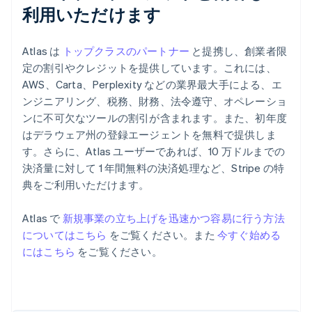
利用いただけます
Atlas は
トップクラスのパートナー
と提携し、創業者限
定の割引やクレジットを提供しています。これには、
AWS、Carta、Perplexity などの業界最大手による、エ
ンジニアリング、税務、財務、法令遵守、オペレーショ
ンに不可欠なツールの割引が含まれます。また、初年度
はデラウェア州の登録エージェントを無料で提供しま
す。さらに、Atlas ユーザーであれば、10 万ドルまでの
決済量に対して 1 年間無料の決済処理など、Stripe の特
典をご利用いただけます。
Atlas で
新規事業の立ち上げを迅速かつ容易に行う方法
アイルランド
についてはこちら
をご覧ください。また
今すぐ始める
English
にはこちら
をご覧ください。
アメリカ
English
Español
简体中文
アラブ首長国連邦
English
イギリス