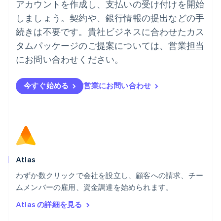
アカウントを作成し、支払いの受け付けを開始
English
しましょう。契約や、銀行情報の提出などの手
ノルウェー
English
続きは不要です。貴社ビジネスに合わせたカス
ハンガリー
タムパッケージのご提案については、営業担当
English
フィンランド
にお問い合わせください。
English
Svenska
ブラジル
今すぐ始める
営業にお問い合わせ
Português
English
フランス
Français
English
ブルガリア
English
ベルギー
Nederlands
Français
Deutsch
English
ポーランド
Atlas
English
わずか数クリックで会社を設立し、顧客への請求、チー
ポルトガル
Português
English
ムメンバーの雇用、資金調達を始められます。
マルタ
Atlas の詳細を見る
English
マレーシア