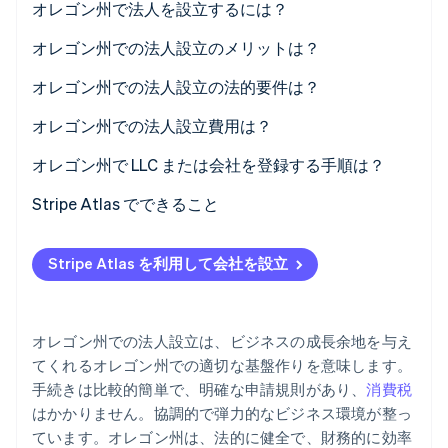
オレゴン州で法人を設立するには？
パートナー
Climate
Stripe App Marketplace
オレゴン州での法人設立のメリットは？
カーボンリムーバル
Identity
責任保護と信頼性
オレゴン州での法人設立の法的要件は？
オンライン本人確認
税制上の優遇措置
ルールに準拠した法人名
オレゴン州での法人設立費用は？
ライフスタイルと市場における優位性
登録代理人
出願手数料
オレゴン州で LLC または会社を登録する手順は？
管理可能なコンプライアンス
設立書類の提出
法人名予約料 (任意)
事業形態を決める
Stripe Atlas でできること
Stripe Sessions 2026
Stripe が AI の経済インフラをどのように構築しているかを
適切なガバナンス
登録代行サービス (任意)
法人名の空き状況を確認
Atlas への申し込み
ご覧ください。
Stripe Atlas を利用して会社を設立
こちらをご覧ください
社内規定文書
年次レポート手数料
登録代理人を選任する
EIN の取得前に決済の受け付けと銀行取引を開始
事業者識別番号 (BIN)
その他の費用
記事のファイル
創業者株式のキャッシュレス購入
オレゴン州での法人設立は、ビジネスの成長余地を与え
継続的な法令遵守
統治文書の作成
自動 83(b) 課税選択申請
てくれるオレゴン州での適切な基盤作りを意味します。
手続きは比較的簡単で、明確な申請規則があり、
消費税
州税と許可証の登録
世界クラスの企業法的文書
はかかりません。協調的で弾力的なビジネス環境が整っ
年次報告書の提出
Stripe Payments を 1 年間無料でご利用いただけるほ
ています。オレゴン州は、法的に健全で、財務的に効率