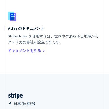
English
简体中文
メキシコ
Español
English
ラトビア
English
Atlas のドキュメント
リトアニア
English
Stripe Atlas を使用すれば、世界中のあらゆる地域から
リヒテンシュタイン
アメリカの会社を設立できます。
Deutsch
English
ルーマニア
ドキュメントを見る
English
ルクセンブルグ
Français
Deutsch
English
中国香港特別行政区
English
简体中文
中国本土
简体中文
English
日本
日本語
English
日本 (日本語)