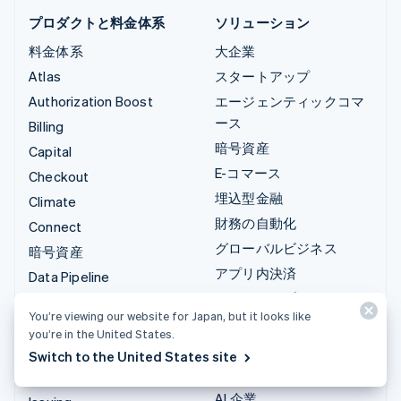
プロダクトと料金体系
ソリューション
料金体系
大企業
Atlas
スタートアップ
Authorization Boost
エージェンティックコマ
ース
Billing
暗号資産
Capital
E-コマース
Checkout
埋込型金融
Climate
財務の自動化
Connect
グローバルビジネス
暗号資産
アプリ内決済
Data Pipeline
マーケットプレイス
Elements
You’re viewing our website for Japan, but it looks like
資金管理
Financial Connections
you’re in the United States.
プラットフォーム
Identity
Switch to the United States site
SaaS
Invoicing
AI 企業