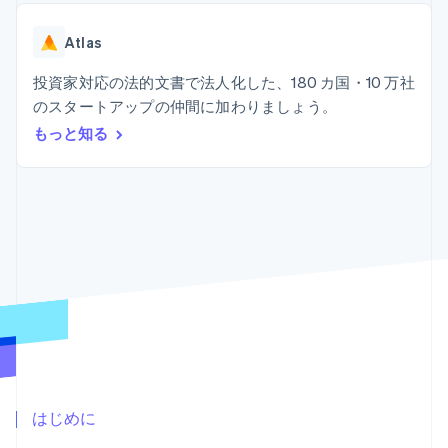
Recognition
ポーネント
SaaS
従量課金請求を提供
決済手段
製品ロードマップ
ステーブルコイン担保型
会計管理の
125 以上の決
Atlas
Sessions 年次カンファ
のカードを発行
自動化
済手段を利用
レンス
エージェントによるサー
Stripe
可能
Terminal
投資家対応の法的文書で法人化した、180 カ国・10 万社
採用情報
ビスのプロビジョニング
Sigma
業種別
対面支払い
ニュースルーム
と管理
のスタートアップの仲間に加わりましょう。
カスタムレ
Authorization
Stripe Press
もっと知る
ポート
Boost
AI 企業
Data
決済成功率の
クリエイターエコノミ―
Pipeline
最適化
ゲーム
リソース
データの同
Link
ホスピタリティ、旅行、
お問い合わせ
期
スピーディー
レジャー
な決済
保険
アプリへの導入
営業にお問い合わせ
メディアおよびエンター
コードサンプル
パートナーになる
テインメント
開発者のブログ
非営利団体
API ステータス
プロフェッショナルサー
その他
ビス
Product roadmap
パブリックセクター
今後の予定を確認
小売業
Radar
不正防止
はじめに
エコシステム
Atlas
スタートアップの企業設立