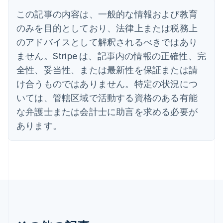
English
この記事の内容は、一般的な情報および教育
イタリア
のみを目的としており、法律上または税務上
Italiano
English
インド
のアドバイスとして解釈されるべきではあり
English
ません。Stripe は、記事内の情報の正確性、完
エストニア
全性、妥当性、または最新性を保証または請
English
オーストラリア
け合うものではありません。特定の状況につ
English
いては、管轄区域で活動する資格のある有能
オーストリア
Deutsch
English
な弁護士または会計士に助言を求める必要が
オランダ
あります。
Nederlands
English
カナダ
English
Français
キプロス
English
ギリシア
English
クロアチア
English
Italiano
ジブラルタル