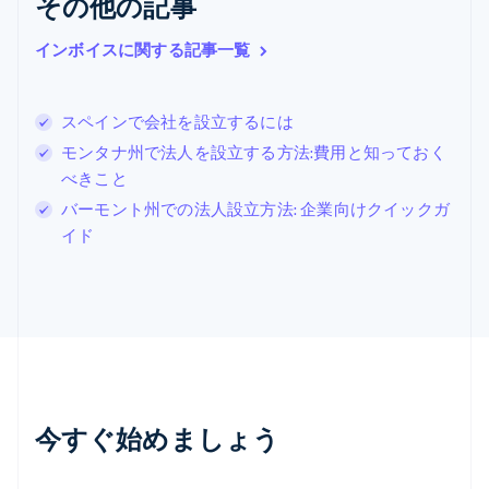
その他の記事
English
シンガポール
インボイスに関する記事一覧
English
简体中文
スイス
Deutsch
Français
Italiano
English
スペインで会社を設立するには
スウェーデン
Svenska
English
モンタナ州で法人を設立する方法:費用と知っておく
スペイン
べきこと
Español
English
バーモント州での法人設立方法: 企業向けクイックガ
スロバキア
イド
English
スロベニア
English
Italiano
タイ
ไทย
English
チェコ共和国
English
デンマーク
English
今すぐ始めましょう
ドイツ
Deutsch
English
ニュージーランド