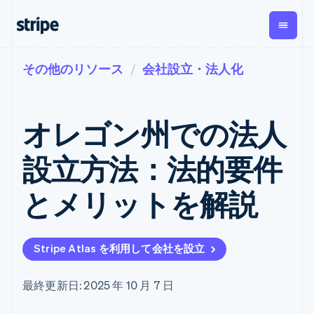
その他のリソース
会社設立・法人化
企業規模別
ドキュメント
学ぶ
支払い
収益
資金管
プラッ
理
フォー
大企業向け
Stripe のドキュメント
ブログ
とマー
Payments
Billing
スタートアップ向け
API リファレンス
導入事例
オレゴン州での法人
オンライン決
経常収益
ットプ
Global
ライブラリと SDK
ガイド
済
Metronome
Payouts
イス
Stripe Apps
Managed
設立方法：法的要件
従量課金
Payments
第三者
Connec
ユースケース別
マーチャント
サブスクリ
への入
サポート
プション
オブレコード
金
とメリットを解説
プラッ
ガイド
エージェンティックコマ
サブスクリ
ソリューショ
Payment links
フォー
ース
サポートに問い合わせる
プションの
ン
決済の
E コマース / ECサイト
オンライン決済を受け付
管理サポートプラン
コーディング
管理
Invoicing
築
埋込型金融
け
プロフェッショナルサー
1 回限りまた
不要の決済ペ
Stripe Atlas を利用して会社を設立
請求・財務関連
構築済みの決済を実装
ビス
は継続
ージ
Checkout
グローバルビジネス
プラットフォームまたは
構築済み決済
Tax
アプリ内決済
マーケットプレイスを構
消費税と
UI
最終更新日: 2025 年 10 月 7 日
マーケットプレイス
築する
VAT の自動
Elements
資金管理
サブスクリプションを管
柔軟な UI コン
計算
Revenue
会社
プラットフォーム
理