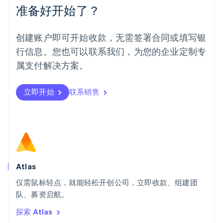
Español
English
准备好开始了？
挪威
English
葡萄牙
创建账户即可开始收款，无需签署合同或填写银
Português
English
行信息。您也可以联系我们，为您的企业定制专
日本
日本語
English
属支付解决方案。
瑞典
Svenska
English
瑞士
立即开始
联系销售
Deutsch
Français
Italiano
English
塞浦路斯
English
斯洛伐克
English
斯洛文尼亚
English
Italiano
Atlas
泰国
ไทย
English
仅需鼠标轻点，就能轻松开创公司，立即收款、组建团
希腊
队、募资启航。
English
探索 Atlas
西班牙