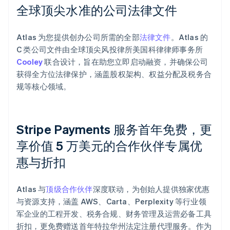
全球顶尖水准的公司法律文件
Atlas 为您提供创办公司所需的全部
法律文件
。Atlas 的
C 类公司文件由全球顶尖风投律所美国科律律师事务所
Cooley
联合设计，旨在助您立即启动融资，并确保公司
获得全方位法律保护，涵盖股权架构、权益分配及税务合
规等核心领域。
Stripe Payments 服务首年免费，更
享价值 5 万美元的合作伙伴专属优
惠与折扣
阿联酋
English
爱尔兰
Atlas 与
顶级合作伙伴
深度联动，为创始人提供独家优惠
English
爱沙尼亚
与资源支持，涵盖 AWS、Carta、Perplexity 等行业领
English
军企业的工程开发、税务合规、财务管理及运营必备工具
奥地利
折扣，更免费赠送首年特拉华州法定注册代理服务。作为