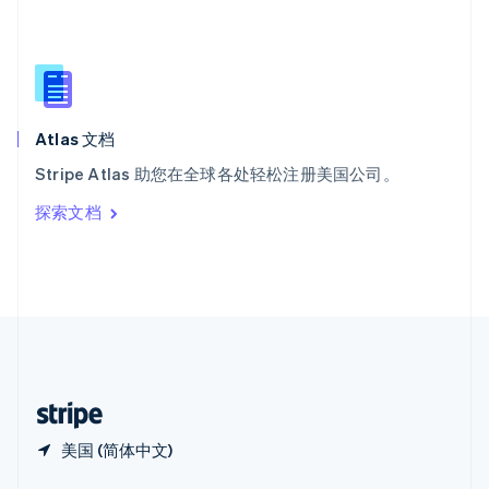
Español
English
新加坡
English
简体中文
新西兰
English
匈牙利
English
Atlas 文档
意大利
Stripe Atlas 助您在全球各处轻松注册美国公司。
Italiano
English
印度
探索文档
English
英国
English
直布罗陀
English
中国内地
简体中文
English
中国香港特别行政区
English
简体中文
美国 (简体中文)