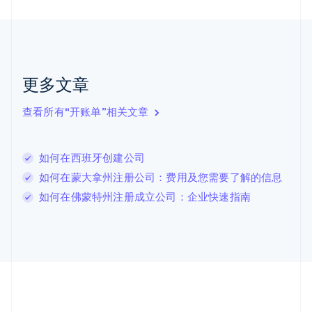
English
Français
捷克
English
克罗地亚
English
Italiano
拉脱维亚
更多文章
English
立陶宛
查看所有“开账单”相关文章
English
列支敦士登
Deutsch
English
卢森堡
如何在西班牙创建公司
Français
Deutsch
English
如何在蒙大拿州注册公司：费用及您需要了解的信息
罗马尼亚
如何在佛蒙特州注册成立公司：企业快速指南
English
马尔他
English
马来西亚
English
简体中文
美国
English
Español
简体中文
墨西哥