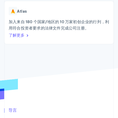
加密货币
125+
Stripe Sigma
产品路线图
SaaS
自定义报告
购买
Terminal
Sessions 年度大会
线下支付
Data Pipeline
Atlas
招聘
数据同步
Authorization
资源
新闻编辑室
Boost
加入来自 180 个国家/地区的 10 万家初创企业的行列，利
Stripe Press
支付成功率优
按行业
应用程序集成
用符合投资者要求的法律文件完成公司注册。
化
代码示例
了解更多
Link
AI 企业
开发者博客
加速结账
创作者经济
API 状态
联系
Financial
游戏
Connections
酒店、旅游与休闲
联系销售
关联金融账户
保险
成为合作伙伴
数据
媒体与娱乐
非营利组织
专业服务
公共部门
零售
更多
Product roadmap
了解未来规划
生态系统
Radar
欺诈防范
合作伙伴
导言
Atlas
Stripe App Marketplace
初创企业注册