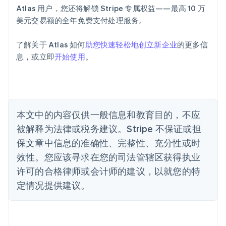
Deutsch
English
Atlas 用户，您还将解锁 Stripe 专属权益——最高 10 万
澳大利亚
美元交易额的全年免费支付处理服务。
English
巴西
Português
English
了解关于 Atlas 如何
助您快速轻松地创立新企业
的更多信
保加利亚
息，或立即
开始使用
。
English
比利时
Nederlands
Français
Deutsch
English
波兰
English
丹麦
本文中的内容仅供一般信息和教育目的，不应
English
被解释为法律或税务建议。Stripe 不保证或担
德国
保文章中信息的准确性、完整性、充分性或时
Deutsch
English
法国
效性。您应该寻求在您的司法管辖区获得执业
Français
English
许可的合格律师或会计师的建议，以就您的特
芬兰
定情况提供建议。
English
Svenska
荷兰
Nederlands
English
加拿大