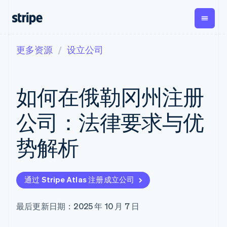
更多资源
设立公司
按企业阶段
文档
学习
支付
营收
资金管理
平台
易市
大型企业
Stripe 文档
博客
Payments
Billing
Treasury
初创企业
API 参考文档
客户案例
如何在俄勒冈州注册
在线支付
经常性收入
Con
库与 SDK
指南
企业财务
Managed
Metronome
Stripe Apps
Payments
按用量计费
Global
平台
公司：法律要求与优
备案商家解决
Payouts
Subscriptions
Capi
按应用场景
方案
平
支持
向第三方
订阅管理
Payment links
客户
势解析
指南
智能体商务
打款
Invoicing
Trea
加密货币
获取支持
无代码支付
一次性或定期
Capital
平
电子商务
接受线上付款
管理支持方案
企业融资
Checkout
账单
嵌入
嵌入式金融
实施预建结账流程
专业服务
预构建支付界
Crypto
Tax
融服
通过 Stripe Atlas 注册成立公司
财务自动化
构建平台或交易市场
钱包、稳
面
销售税和增值
Iss
全球化企业
管理订阅
定币发行
Elements
税自动化
实体
应用内支付
提供按用量计费
灵活的 UI 组件
和发卡基
Crypto
Revenue
虚拟
最后更新日期：2025 年 10 月 7 日
交易市场
发行稳定币支持的支付卡
Onramp
支付方式
Recognition
础设施
公司
资金管理
使用代理预配和管理服务
可嵌入的
Access to
会计自动化
平台