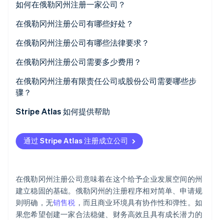
如何在俄勒冈州注册一家公司？
Climate
碳移除
在俄勒冈州注册公司有哪些好处？
Identity
责任保护与信誉
在俄勒冈州注册公司有哪些法律要求？
在线身份验证
税收优势
符合要求的企业名称
在俄勒冈州注册公司需要多少费用？
生活方式和市场优势
注册代理人
申请费
在俄勒冈州注册有限责任公司或股份公司需要哪些步
骤？
合规要求简明
提交的成立文件
名称预留费（可选）
Stripe Sessions 2026
决定公司结构
Stripe Atlas 如何提供帮助
了解 Stripe 如何为 AI 构建经济基础设施。
适当的公司治理
注册代理服务（可选）
立即观看
检查名称可用性
申请使用 Atlas 注册公司
内部治理文件
年报费用
通过 Stripe Atlas 注册成立公司
指定注册代理人
在获取雇主识别号 (EIN) 前开通收款和银行服务
企业识别号 (BIN)
其他可能的费用
提交章程文件
无现金创始人股权认购
持续合规
在俄勒冈州注册公司意味着在这个给予企业发展空间的州
创建管理文件
自动提交 83(b) 税务申报
建立稳固的基础。俄勒冈州的注册程序相对简单、申请规
则明确，无
销售税
，而且商业环境具有协作性和弹性。如
注册州税和许可证
全球顶尖水准的公司法律文件
果您希望创建一家合法稳健、财务高效且具有成长潜力的