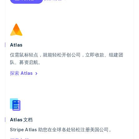
Deutsch
Français
Italiano
English
塞浦路斯
English
斯洛伐克
English
斯洛文尼亚
English
Italiano
Atlas
泰国
ไทย
English
仅需鼠标轻点，就能轻松开创公司，立即收款、组建团
希腊
队、募资启航。
English
探索 Atlas
西班牙
Español
English
新加坡
English
简体中文
新西兰
English
匈牙利
English
Atlas 文档
意大利
Stripe Atlas 助您在全球各处轻松注册美国公司。
Italiano
English
印度