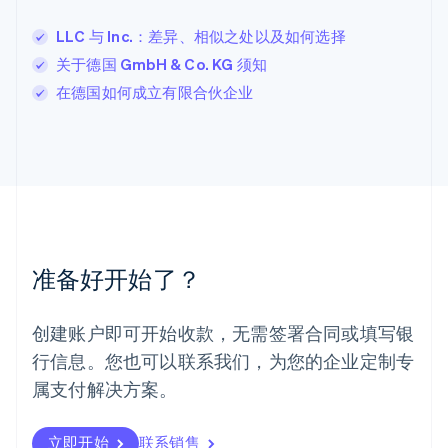
Deutsch
English
卢森堡
LLC 与 Inc.：差异、相似之处以及如何选择
Français
Deutsch
English
关于德国 GmbH & Co. KG 须知
罗马尼亚
在德国如何成立有限合伙企业
English
马尔他
English
马来西亚
English
简体中文
美国
English
Español
简体中文
墨西哥
Español
English
准备好开始了？
挪威
English
葡萄牙
创建账户即可开始收款，无需签署合同或填写银
Português
English
行信息。您也可以联系我们，为您的企业定制专
日本
日本語
English
属支付解决方案。
瑞典
Svenska
English
瑞士
立即开始
联系销售