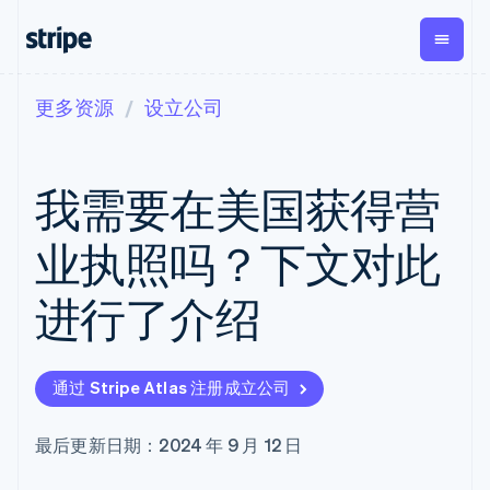
更多资源
设立公司
按企业阶段
文档
学习
支付
营收
资金管理
平台
易市
大型企业
Stripe 文档
博客
Payments
Billing
Treasury
初创企业
API 参考文档
客户案例
我需要在美国获得营
在线支付
经常性收入
Con
库与 SDK
指南
企业财务
Managed
Metronome
Stripe Apps
Payments
按用量计费
Global
平台
业执照吗？下文对此
备案商家解决
Payouts
Subscriptions
Capi
按应用场景
方案
平
支持
向第三方
订阅管理
Payment links
客户
进行了介绍
指南
智能体商务
打款
Invoicing
Trea
加密货币
获取支持
无代码支付
一次性或定期
Capital
平
电子商务
接受线上付款
托管支持方案
企业融资
Checkout
账单
嵌入
嵌入式金融
实施预置结账流程
专业服务
预构建支付界
Crypto
Tax
融服
通过 Stripe Atlas 注册成立公司
财务自动化
构建平台或交易市场
钱包、稳
面
销售税和增值
Iss
全球化企业
管理订阅
定币发行
Elements
税自动化
实体
应用内支付
提供按用量计费
灵活的 UI 组件
和发卡基
Crypto
Revenue
虚拟
最后更新日期：2024 年 9 月 12 日
交易市场
发行稳定币支持的支付卡
Onramp
Payment
Recognition
础设施
公司
资金管理
通过智能体配置和管理服
可嵌入的
methods
会计自动化
平台
务