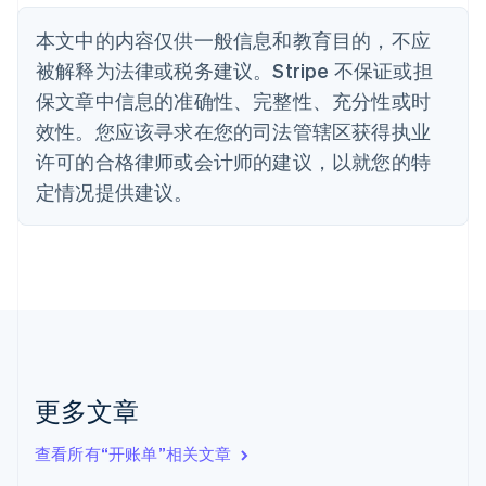
English
丹麦
本文中的内容仅供一般信息和教育目的，不应
English
被解释为法律或税务建议。Stripe 不保证或担
德国
保文章中信息的准确性、完整性、充分性或时
Deutsch
English
法国
效性。您应该寻求在您的司法管辖区获得执业
Français
English
许可的合格律师或会计师的建议，以就您的特
芬兰
定情况提供建议。
English
Svenska
荷兰
Nederlands
English
加拿大
English
Français
捷克
English
克罗地亚
English
Italiano
拉脱维亚
更多文章
English
立陶宛
查看所有“开账单”相关文章
English
列支敦士登