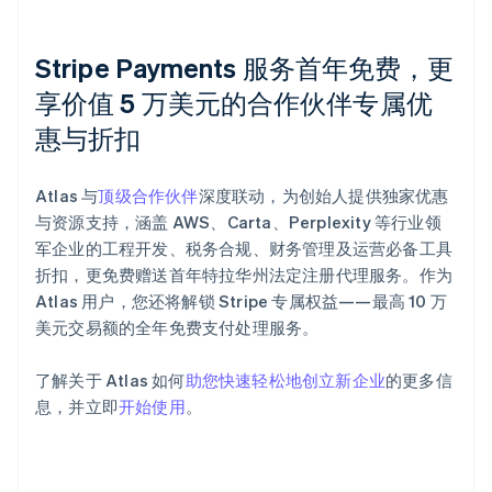
Stripe Payments 服务首年免费，更
享价值 5 万美元的合作伙伴专属优
惠与折扣
阿联酋
English
爱尔兰
Atlas 与
顶级合作伙伴
深度联动，为创始人提供独家优惠
English
爱沙尼亚
与资源支持，涵盖 AWS、Carta、Perplexity 等行业领
English
军企业的工程开发、税务合规、财务管理及运营必备工具
奥地利
折扣，更免费赠送首年特拉华州法定注册代理服务。作为
Deutsch
English
Atlas 用户，您还将解锁 Stripe 专属权益——最高 10 万
澳大利亚
美元交易额的全年免费支付处理服务。
English
巴西
Português
English
了解关于 Atlas 如何
助您快速轻松地创立新企业
的更多信
保加利亚
息，并立即
开始使用
。
English
比利时
Nederlands
Français
Deutsch
English
波兰