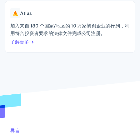
接入 125+ 种支
加密货币
Stripe Sigma
产品路线图
SaaS
付方式
自定义报告
购买
Sessions 年度大会
Terminal
Data Pipeline
Atlas
招聘
线下支付
数据同步
资讯中心
Authorization
资源
加入来自 180 个国家/地区的 10 万家初创企业的行列，利
Stripe Press
Boost
按行业
用符合投资者要求的法律文件完成公司注册。
支付成功率优
应用集成
了解更多
化
AI 企业
代码示例
Link
创作者经济
开发者博客
联系
加速结账
游戏
API 状态
Financial
酒店、旅游与休闲
联系销售
Connections
保险
成为合作伙伴
关联金融账户
媒体与娱乐
数据
非营利组织
专业服务
公共部门
零售
更多
Product roadmap
了解未来规划
生态系统
Radar
合作伙伴
欺诈防范
导言
Stripe App Marketplace
Atlas