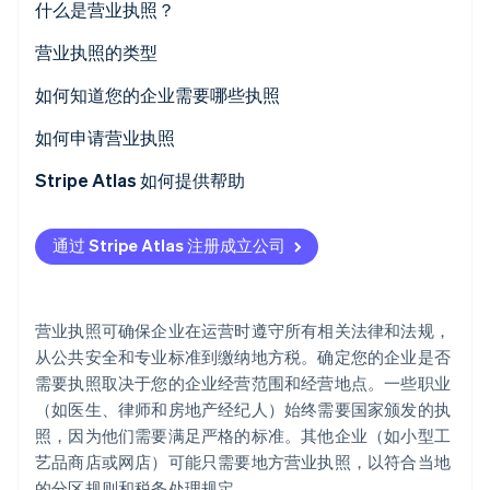
什么是营业执照？
初创企业注册
Climate
营业执照的类型
碳移除
地方执照和许可证
如何知道您的企业需要哪些执照
Identity
在线身份验证
国家执照和许可证
如何申请营业执照
联邦执照和许可证
确定具体要求
Stripe Atlas 如何提供帮助
家庭企业的执照
收集文件
申请使用 Atlas 注册公司
通过 Stripe Atlas 注册成立公司
Stripe Sessions 2026
完成申请
在获取雇主识别号 (EIN) 前开通收款和银行服务
了解 Stripe 如何为 AI 构建经济基础设施。
立即观看
支付许可费
无现金创始人股权认购
营业执照可确保企业在运营时遵守所有相关法律和法规，
提交申请
自动提交 83 (b) 税务申报
从公共安全和专业标准到缴纳地方税。确定您的企业是否
需要执照取决于您的企业经营范围和经营地点。一些职业
跟进申请状态
全球顶尖水准的公司法律文件
（如医生、律师和房地产经纪人）始终需要国家颁发的执
根据需要安排检查
Stripe Payments 服务首年免费，更享价值 5 万美元的
照，因为他们需要满足严格的标准。其他企业（如小型工
合作伙伴专属优惠与折扣
艺品商店或网店）可能只需要地方营业执照，以符合当地
根据需要出示执照
的分区规则和税务处理规定。