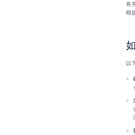
有
根
以