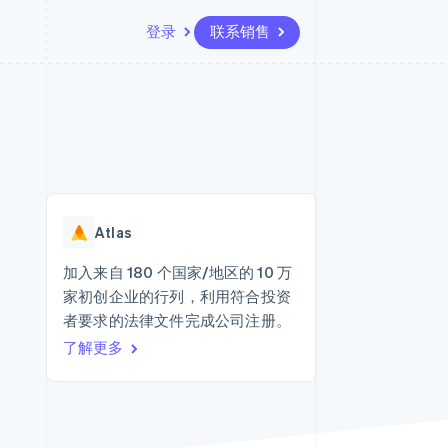
登录
联系销售
资源
生态系统
联系
场
更多
应用集成
合作伙伴
联系销售
Product roadmap
代码示例
Stripe App Marketplace
成为合作伙伴
了解未来规划
开发者博客
版
API 状态
Radar
欺诈防范
台版
Atlas
务
Atlas
初创企业注册
加入来自 180 个国家/地区的 10 万
卡
家初创企业的行列，利用符合投资
Climate
碳移除
者要求的法律文件完成公司注册。
了解更多
Identity
在线身份验证