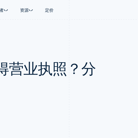
者
资源
定价
景
指南
按行业
公司
资金管理
平台和交易市
商务
持
接受线上付款
AI 企业
产品路线图
Treasury
Connect
币
持方案
实施预置结账流程
创作者经济
Sessions 年度大会
企业财务
平台支付
务
务
构建平台或交易市场
游戏
招聘
Global Payouts
Capital 平台
得营业执照？分
金融
管理订阅
酒店、旅游与休闲
资讯中心
向第三方打款
客户融资
动化
提供按用量计费
保险
Stripe Press
Capital
Treasury 平
企业
发行稳定币支持的支付卡
媒体与娱乐
企业融资
嵌入式金融服
支付
通过智能体配置和管理服务
非营利组织
Crypto
Issuing
场
专业服务
钱包、稳定币发行和发卡基础设
实体卡和虚拟
理
公共部门
施
零售
化
Crypto Onramp
on
可嵌入的加密货币购买