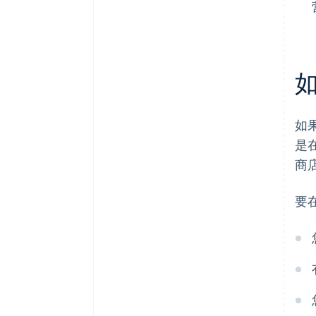
如
是
商
要