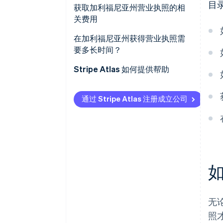
目
获取加利福尼亚州营业执照的相
关费用
一般营业执照费用
在加利福尼亚州获得营业执照需
要多长时间？
房屋占用许可费用
Stripe Atlas 如何提供帮助
行业特定许可证和许可费用
申请使用 Atlas 注册公司
销售许可证（销售税许可证）
通过 Stripe Atlas 注册成立公司
在获取雇主识别号 (EIN) 前开通收
DBA（经营别称）费用
款和银行服务
区域规划和建筑许可证费用
无现金创始人股权认购
续费费用
自动提交 83 (b) 税务申报
基本居家业务的总预估费用
全球顶尖水准的公司法律文件
Stripe Payments 服务首年免费，
无
更享价值 5 万美元的合作伙伴专
照
属优惠与折扣