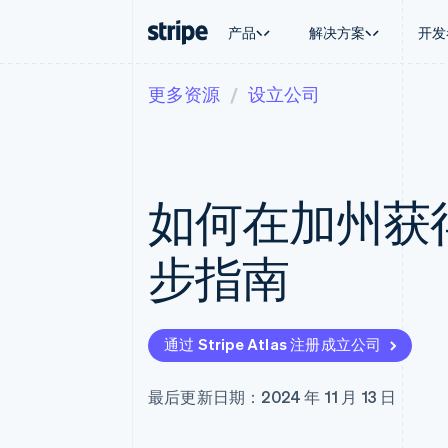
产品
解决方案
开发
更多资源
设立公司
按企业阶段
文档
学习
按应用场
支持
支付
营收
大型企业
Stripe 文档
博客
智能体
获取支
Payments
Billing
初创企业
API 参考文档
客户案例
加密货
托管支
在线支付
经常性收入
库与 SDK
指南
电子商
专业服
Managed Payments
Metronome
Stripe Apps
如何在加州获
嵌入式
备案商家解决方案
按用量计费
财务自
Payment links
Subscriptions
全球化
无代码支付
订阅管理
应用内
步指南
Checkout
Invoicing
交易市
预构建支付界面
一次性或定期账单
资金管
Elements
Tax
平台
灵活的 UI 组件
销售税和增值税自动
SaaS
支付方式
Revenue Recogniti
通过 Stripe Atlas 注册成立公司
支持 125 种以上
会计自动化
Terminal
Stripe Sigma
线下支付
自定义报告
最后更新日期：2024 年 11 月 13 日
Authorization Boost
Data Pipeline
支付成功率优化
数据同步
Link