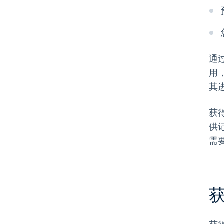
通
用
其
获
供
需