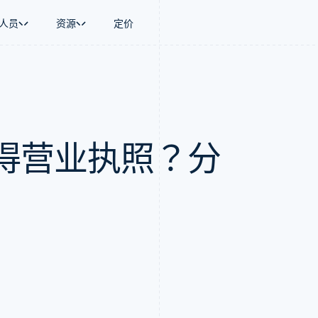
人员
资源
定价
景
指南
按行业
公司
资金管理
平台和交易市
商务
持
接受线上付款
AI 企业
产品路线图
Global Payouts
Connect
币
持方案
实施预建结账流程
创作者经济
Sessions 年度大会
向第三方打款
平台支付
务
务
构建平台或交易市场
游戏
招聘
Crypto
得营业执照？分
金融
管理订阅
酒店、旅游与休闲
新闻编辑室
钱包、稳定币发行和发卡基础设
动化
提供按用量计费
保险
Stripe Press
施
企业
发行稳定币支持的支付卡
媒体与娱乐
支付
使用代理预配和管理服务
非营利组织
场
专业服务
理
公共部门
零售
化
on