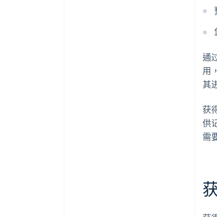
通
用
其
获
供
需