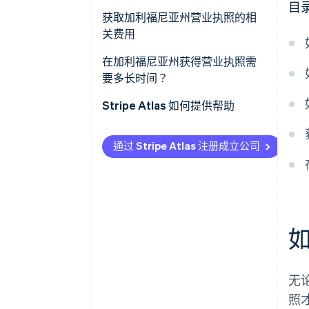
目
获取加利福尼亚州营业执照的相
关费用
一般营业执照费用
在加利福尼亚州获得营业执照需
要多长时间？
房屋占用许可费用
Stripe Atlas 如何提供帮助
行业特定许可证和许可费用
申请使用 Atlas 注册公司
销售许可证（销售税许可证）
通过 Stripe Atlas 注册成立公司
在获取雇主识别号 (EIN) 前开通收
DBA（经营别称）费用
款和银行服务
区域规划和建筑许可证费用
无现金创始人股权认购
续费费用
自动提交 83 (b) 税务申报
基本居家业务的总预估费用
全球顶尖水准的公司法律文件
无
Stripe Payments 服务首年免费，
照
更享价值 5 万美元的合作伙伴专