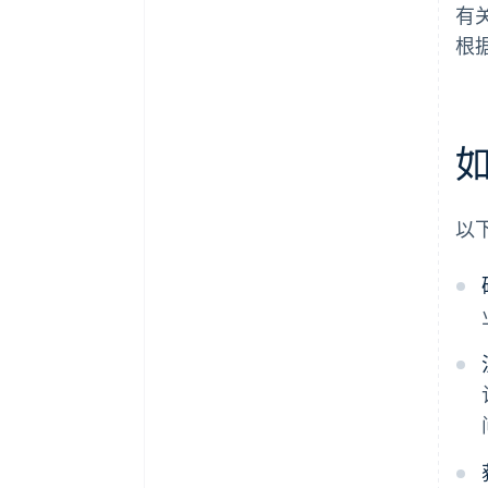
有
根
以