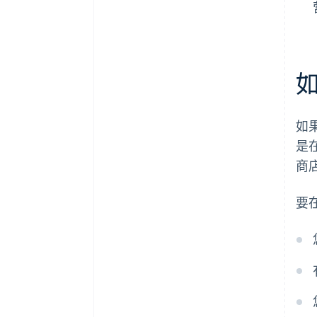
如
是
商
要