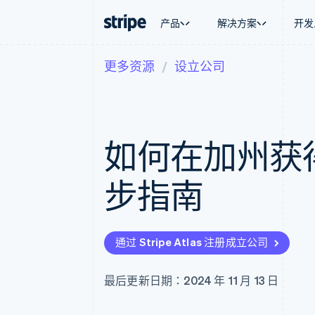
产品
解决方案
开发
更多资源
设立公司
按企业阶段
文档
学习
按应用场
支持
支付
营收
大型企业
Stripe 文档
博客
智能体
获取支
Payments
Billing
初创企业
API 参考文档
客户案例
加密货
管理支
在线支付
经常性收入
库与 SDK
指南
电子商
专业服
Managed Payments
Metronome
Stripe Apps
如何在加州获
嵌入式
备案商家解决方案
按用量计费
财务自
Payment links
Subscriptions
全球化
无代码支付
订阅管理
应用内
步指南
Checkout
Invoicing
交易市
预构建支付界面
一次性或定期账单
资金管
Elements
Tax
平台
灵活的 UI 组件
销售税和增值税自动
SaaS
支付方式
Revenue Recogniti
通过 Stripe Atlas 注册成立公司
Access to 125+
会计自动化
Authorization Boost
Stripe Sigma
支付成功率优化
自定义报告
最后更新日期：2024 年 11 月 13 日
Link
Data Pipeline
加速结账
数据同步