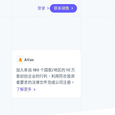
登录
联系销售
资源
生态系统
联系
场
更多
应用程序集成
合作伙伴
联系销售
Product roadmap
代码示例
Stripe App Marketplace
成为合作伙伴
了解未来规划
开发者博客
API 状态
Radar
欺诈防范
Atlas
Atlas
初创企业注册
加入来自 180 个国家/地区的 10 万
家初创企业的行列，利用符合投资
Climate
碳移除
者要求的法律文件完成公司注册。
了解更多