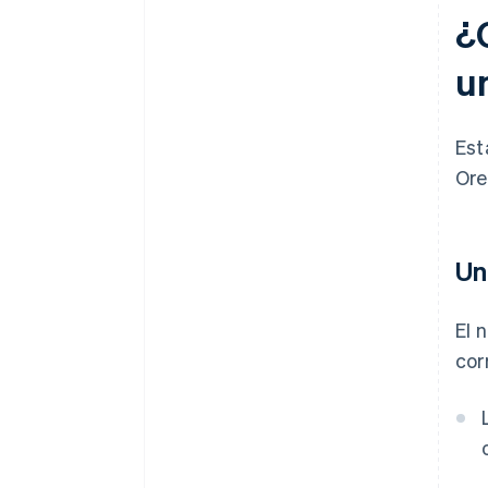
¿C
u
Est
Ore
Un
El 
cor