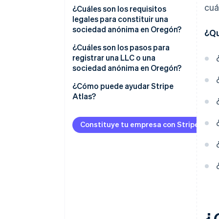
cuá
Protección de responsabilidad y
¿Cuáles son los requisitos
credibilidad
legales para constituir una
sociedad anónima en Oregón?
¿Qu
Ventajas fiscales
Un nombre de la empresa
¿Cuáles son los pasos para
Estilo de vida y ventajas del
elegible
registrar una LLC o una
mercado
sociedad anónima en Oregón?
Agente registrado
Cumplimiento de la normativa
Decide la estructura
¿Cómo puede ayudar Stripe
gestionable
Presentación de documentos
Atlas?
de constitución
Comprueba la disponibilidad de
los nombres:
Solicitud de ingreso a Atlas
Gobernanza adecuada
Constituye tu empresa con Stripe Atla
Designa a un agente registrado
Aceptar pagos y operaciones
Documentos internos de
bancarias antes de que llegue tu
gobernanza
Presenta tus estatutos
EIN
Número de identificación de la
Crear documentos de
Compra de acciones para
empresa (BIN)
gobernanza
fundadores sin desembolso en
efectivo
Cumplimiento de la normativa
Registro de impuestos
continuo
estatales y permisos
Declaración automática de la
¿