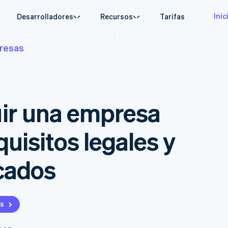
Inic
Desarrolladores
Recursos
Tarifas
resas
 de uso
Guías
Por sector
Empresa
Gestión del dinero
Plataformas y
o agéntico
 soporte
Aceptar pagos electrónicos
Empresas de IA
Hoja de ruta del producto
Treasury
Connect
moneda
de soporte gestionado
Implementar un proceso de compra prediseñado
Economía de los creadores
Conferencia anual Session
s
Finanzas de la empresa
Pagos para pl
erce
s profesionales
Crear una plataforma o un Marketplace
Juegos
Empleos
Global Payouts
Capital para
ir una empresa
s integradas
Gestionar suscripciones
Hostelería, viajes y ocio
Sala de prensa
Transferencias a terceros
Financiación d
ización de finanzas
Ofrecer cobro por consumo
Seguros
Stripe Press
Capital
Treasury for
s internacionales
Emitir tarjetas respaldadas por monedas estables
Medios de comunicación y
iones
Financiación empresarial
Servicios fina
 la aplicación
Aprovisiona y gestiona servicios con agentes
entretenimiento
uisitos legales y
Crypto
integrados
laces
Organizaciones sin fines de
Cartera, emisión de stablecoins
Issuing
del dinero
Servicios profesionales
e infraestructura de tarjetas
Tarjetas física
rmas
Sector público
icados
obre las
Vía de acceso a
Minorista
criptomonedas
Compras de criptomoneda
on
table
integrables
as
ados
atos