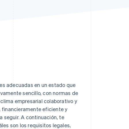
Sesiones de Stripe
2026
Descubre cómo Stripe
construye la
infraestructura
económica para la IA.
Mirar ahora
ases adecuadas en un estado que
tivamente sencillo, con normas de
 clima empresarial colaborativo y
, financieramente eficiente y
 seguir. A continuación, te
es son los requisitos legales,