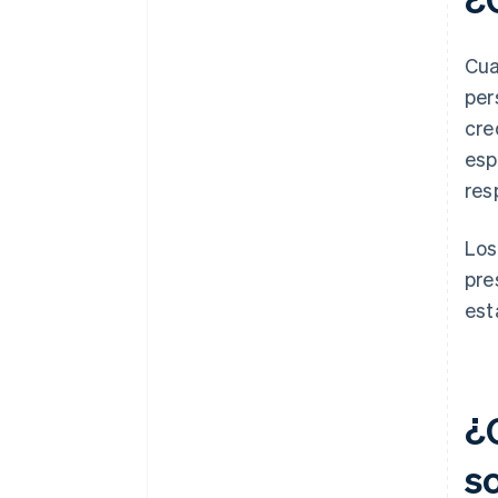
elección de impuestos 83(b)
¿Cuánto cuesta constituir una
Presenta informes anuales
sociedad en Oregón?
Documentos legales de
Cu
empresas de primer nivel
Tarifas de declaración
per
Un año gratis de Stripe
Comisión de reserva de nombre
cre
Payments, más $50,000 en
(opcional)
créditos y descuentos para
esp
socios
Servicio de agente autorizado
res
(opcional)
Los
Comisión del informe anual
pre
Otros posibles costos
est
¿C
s