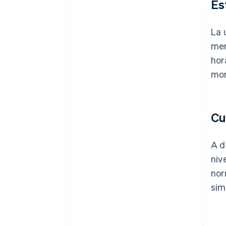
Es
La 
mer
hor
mon
Cu
A d
niv
nor
sim