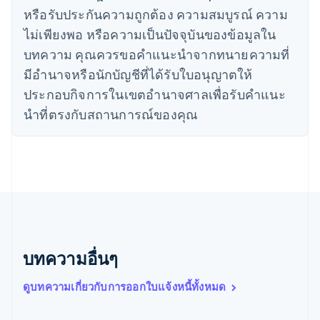
หรือรับประกันความถูกต้อง ความสมบูรณ์ ความ
日本語
English
เดนมาร์ก
ไม่เพียงพอ หรือความเป็นปัจจุบันของข้อมูลใน
English
บทความ คุณควรขอคําแนะนําจากทนายความที่
ไทย
ไทย
English
มีอํานาจหรือนักบัญชีที่ได้รับใบอนุญาตให้
นอร์เวย์
ประกอบกิจการในเขตอํานาจศาลเพื่อรับคําแนะ
English
นิวซีแลนด์
นําที่ตรงกับสถานการณ์ของคุณ
English
เนเธอร์แลนด์
Nederlands
English
บราซิล
Português
English
บัลแกเรีย
English
เบลเยียม
Nederlands
Français
Deutsch
English
บทความอื่นๆ
โปรตุเกส
Português
English
ดูบทความเกี่ยวกับการออกใบแจ้งหนี้ทั้งหมด
โปแลนด์
English
ฝรั่งเศส