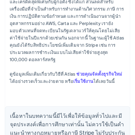
และเครดิตสุดพิเศษกับผู้ก่อตั้ง ซึ่งได้แก่ ส่วนลดสำหรับ
เครื่องมือที่จำเป็นสำหรับการทำงานด้านวิศวกรรม ภาษี การ
เงิน การปฏิบัติตามข้อกำหนด และการดำเนินงานจากผู้นำ
อุตสาหกรรมอย่าง AWS, Carta และ Perplexity เรายัง
มอบตัวแทนที่จดทะเบียนในรัฐเดลาแวร์ให้คุณโดยไม่เสีย
ค่าใช้จ่ายในปีแรกด้วยเช่นกัน นอกจากนี้ ในฐานะผู้ใช้ Atlas
คุณยังได้รับสิทธิประโยชน์เพิ่มเติมจาก Stripe เช่น การ
ประมวลผลการชำระเงินแบบไม่เสียค่าใช้จ่ายสูงสุด
100,000 ดอลลาร์สหรัฐ
กรีซ
English
เขตบริหารพิเศษฮ่องกง ประเทศจีน
ดูข้อมูลเพิ่มเติมเกี่ยวกับวิธีที่ Atlas
ช่วยคุณจัดตั้งธุรกิจใหม่
English
简体中文
ได้อย่างรวดเร็วและง่ายดาย หรือ
เริ่มใช้งาน
ได้เลยวันนี้
แคนาดา
English
Français
โครเอเชีย
English
Italiano
จีนแผ่นดินใหญ่
เนื้อหาในบทความนี้มีไว้เพื่อให้ข้อมูลทั่วไปและมี
简体中文
English
ไซปรัส
จุดประสงค์เพื่อการศึกษาเท่านั้น ไม่ควรใช้เป็นคํา
English
แนะนําทางกฎหมายหรือภาษี Stripe ไม่รับประกัน
ญี่ปุ่น