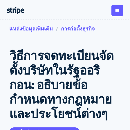
แหล่งข้อมูลเพิ่มเติม
การก่อตั้งธุรกิจ
ตามขั้น
เอกสารประกอบ
เรียนรู้
การชำระเงิน
รายรับ
การ
แพลตฟอ
จัดการ
และ
องค์กร
Stripe Docs
บล็อก
เงิน
มาร์เก็ต
Payments
Billing
ธุรกิจสตาร์ทอัพ
ข้อมูลอ้างอิงเกี่ยวกับ API
เรื่องราวจากลูกค้า
วิธีการจดทะเบียนจัด
การชำระเงิน
รายรับตาม
เพลส
ไลบรารีและ SDK
คู่มือ
ออนไลน์
แบบแผนล่วง
Stripe Apps
Global
Payment links
หน้า
Metronome
Payouts
Conne
ตั้งบริษัทในรัฐออริ
การชำร
ตามกรณีใช้งาน
การชำระเงิน
การเรียกเก็บ
เบิกจ่าย
เงินสำห
การสนับสนุน
แบบไม่ต้อง
เงินตามการ
ให้กับ
กอน: อธิบายข้อ
แพลตฟอ
คู่มือ
การค้าแบบใช้เอเจนต์
เขียนโค้ด
Checkout
ใช้งาน
การชำระเงิน
บุคคลที่
อีคอมเมิร์ซ
รับการสนับสนุน
UI การชำระ
ตามรอบบิล
สาม
บริการทางการเงินที่ผสาน
รับการชำระเงินออนไลน์
แพ็กเกจการสนับสนุนที่ได้
การจัดการ
กำหนดทางกฎหมาย
เงินสำเร็จรูป
รวมในตัว
ติดตั้งใช้งานการชำระเงิน
รับการจัดการ
การชำระเงิน
Elements
การทำงานอัตโนมัติด้าน
สำเร็จรูป
บริการเฉพาะทาง
องค์ประกอบ UI
ตามรอบบิล
Invoicing
และประโยชน์ต่างๆ
การเงิน
สร้างแพลตฟอร์มหรือ
ครั้งเดียวหรือ
ที่ยืดหยุ่น
ธุรกิจทั่วโลก
มาร์เก็ตเพลส
ตามแบบแผน
วิธีการชำระ
การชำระเงินในแอป
จัดการการชำระเงินตาม
เงิน
ล่วงหน้า
Tax
มาร์เก็ตเพลส
รอบบิล
เข้าถึงได้
คิดภาษีการ
บริษัท
การจัดการเงิน
เสนอการเรียกเก็บเงินตาม