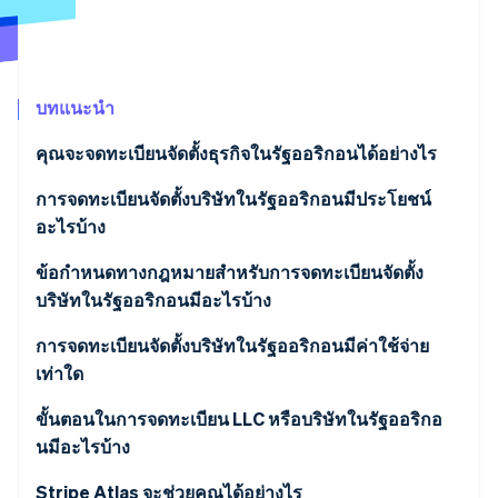
พาร์ทเนอร์
การก่อตั้งบริษัทสตาร์ทอัพ
Stripe App Marketplace
Climate
การขจัดคาร์บอน
บทแนะนำ
คุณจะจดทะเบียนจัดตั้งธุรกิจในรัฐออริกอนได้อย่างไร
การจดทะเบียนจัดตั้งบริษัทในรัฐออริกอนมีประโยชน์
Stripe Sessions 2026
ดูว่า Stripe กำลังสร้างโครงสร้างพื้นฐานระบบเศรษฐกิจสำหรับ
อะไรบ้าง
AI อย่างไร
รับชมเลย
การคุ้มครองความรับผิดและความน่าเชื่อถือ
ข้อกำหนดทางกฎหมายสำหรับการจดทะเบียนจัดตั้ง
บริษัทในรัฐออริกอนมีอะไรบ้าง
ข้อดีทางภาษี
ชื่อธุรกิจที่เป็นไปตามข้อกำหนด
การจดทะเบียนจัดตั้งบริษัทในรัฐออริกอนมีค่าใช้จ่าย
ข้อได้เปรียบด้านไลฟ์สไตล์และการตลาด
เท่าใด
ตัวแทนที่จดทะเบียน
การปฏิบัติตามข้อกำหนดที่จัดการได้
ค่าธรรมเนียมการยื่นเอกสาร
ขั้นตอนในการจดทะเบียน LLC หรือบริษัทในรัฐออริกอ
ยื่นเอกสารการจัดตั้ง
นมีอะไรบ้าง
ค่าธรรมเนียมการจองชื่อ (ไม่บังคับ)
การกํากับดูแลที่เหมาะสม
ตัดสินใจเกี่ยวกับโครงสร้างของคุณ
Stripe Atlas จะช่วยคุณได้อย่างไร