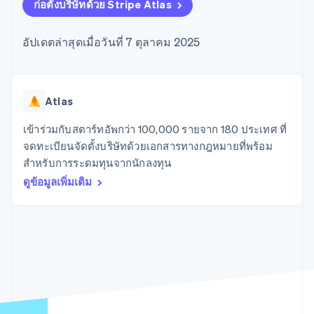
มากกว่า 125
ขายและ VAT
ก่อตั้งบริษัทด้วย Stripe Atlas
แพลตฟอร์ม
การใช้งาน
รายการ
Authorization
อัตโนมัติ
Revenue
แผนงานผลิตภัณฑ์
SaaS
ออกบัตรที่มีสเตเบิลคอยน์
Boost
Recognition
การประชุมประจำปีแบบ
รองรับอยู่
อัปเดตล่าสุดเมื่อวันที่ 7 ตุลาคม 2025
ยกระดับการ
เซสชัน
จัดเตรียมและจัดการ
ระบบ
ยอมรับการ
ตำแหน่งงาน
บริการด้วยเอเจนต์
อัตโนมัติ
ชำระเงิน
Link
ห้องข่าว
ตามอุตสาหกรรม
การชำระเงินที่
สำหรับการ
Stripe
Stripe Press
Sigma
รวดเร็วขึ้น
ทำบัญชี
Atlas
รายงานที่
บริษัท AI
แหล่งข้อมูล
ออกแบบเอง
แวดวงครีเอเตอร์
เข้าร่วมกับสตาร์ทอัพกว่า 100,000 รายจาก 180 ประเทศ ที่
Data
เกม
การติดต่อ
จดทะเบียนจัดตั้งบริษัทด้วยเอกสารทางกฎหมายที่พร้อม
Pipeline
การบริการ การเดินทาง
การเชื่อมต่อการทำงาน
การซิงค์
และสันทนาการ
แอป
สำหรับการระดมทุนจากนักลงทุน
ติดต่อฝ่ายขาย
ข้อมูล
ประกันภัย
ตัวอย่างโค้ด
สมัครเป็นพาร์ทเนอร์
ดูข้อมูลเพิ่มเติม
สื่อและความบันเทิง
บล็อกของนักพัฒนา
องค์กรไม่แสวงผลกำไร
สถานะ API
บริการเฉพาะทาง
ภาครัฐ
เพิ่มเติม
ธุรกิจค้าปลีก
Product roadmap
ดูสิ่งที่กำลังจะมาถึง
Radar
ระบบนิเวศ
การป้องกันการฉ้อโกง
Atlas