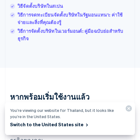
Français
English
วิธีจัดตั้งบริษัทในสเปน
ฟินแลนด์
วิธีการจดทะเบียนจัดตั้งบริษัทในรัฐมอนแทนา: ค่าใช้
English
Svenska
จ่ายและสิ่งที่คุณต้องรู้
มอลตา
English
วิธีการจัดตั้งบริษัทในเวอร์มอนต์: คู่มือฉบับย่อสำหรับ
มาเลเซีย
ธุรกิจ
English
简体中文
เม็กซิโก
Español
English
ยิบรอลตาร์
English
เยอรมนี
Deutsch
English
โรมาเนีย
หากพร้อมเริ่มใช้งานแล้ว
English
ลักเซมเบิร์ก
Français
Deutsch
English
You’re viewing our website for Thailand, but it looks like
สร้างบัญชีและเริ่มรับการชำระเงินโดยไม่ต้องทำ
ลัตเวีย
you’re in the United States.
English
สัญญาหรือระบุรายละเอียดเกี่ยวกับธนาคาร หรือ
Switch to the United States site
ลิกเตนสไตน์
ติดต่อเราเพื่อสร้างแพ็กเกจที่ออกแบบเองสำหรับ
Deutsch
English
ลิทัวเนีย
ธุรกิจของคุณ