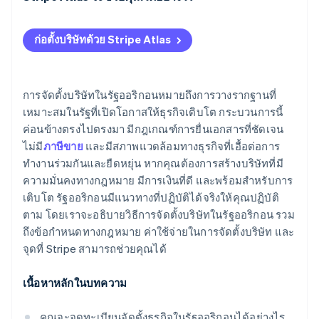
บริการตัวแทนจดทะเบียน (ไม่บังคับ)
เอกสารการกำกับดูแลกิจการภายใน
ตรวจสอบความพร้อมใช้งานของชื่อ
การสมัครใช้งาน Atlas
ค่าธรรมเนียมรายงานประจำปี
ก่อตั้งบริษัทด้วย Stripe Atlas
เลขทะเบียนธุรกิจ (ฺBIN)
แต่งตั้งตัวแทนที่จดทะเบียน
การรับชำระเงินและการธนาคารก่อนที่จะได้รับ EIN ของ
ค่าใช้จ่ายอื่นๆ ที่อาจมี
คุณ
การปฏิบัติตามข้อกําหนดอย่างต่อเนื่อง
ยื่นหนังสือสำคัญของคุณ
การจัดตั้งบริษัทในรัฐออริกอนหมายถึงการวางรากฐานที่
การซื้อหุ้นของผู้ก่อตั้งแบบไร้เงินสด
เหมาะสมในรัฐที่เปิดโอกาสให้ธุรกิจเติบโต กระบวนการนี้
สร้างเอกสารกํากับดูแล
ค่อนข้างตรงไปตรงมา มีกฎเกณฑ์การยื่นเอกสารที่ชัดเจน
การยื่นเอกสารการเลือกสถานะภาษี 83(b) อัตโนมัติ
ลงทะเบียนภาษีและใบอนุญาตของรัฐ
ไม่มี
ภาษีขาย
และมีสภาพแวดล้อมทางธุรกิจที่เอื้อต่อการ
เอกสารทางกฎหมายของบริษัทระดับโลก
ทำงานร่วมกันและยืดหยุ่น หากคุณต้องการสร้างบริษัทที่มี
ยื่นรายงานประจำปี
ความมั่นคงทางกฎหมาย มีการเงินที่ดี และพร้อมสำหรับการ
Stripe Payments ฟรีหนึ่งปี พร้อมเครดิตและส่วนลด
เติบโต รัฐออริกอนมีแนวทางที่ปฏิบัติได้จริงให้คุณปฏิบัติ
สำหรับพาร์ทเนอร์มูลค่า 50,000 ดอลลาร์
ตาม โดยเราจะอธิบายวิธีการจัดตั้งบริษัทในรัฐออริกอน รวม
ถึงข้อกำหนดทางกฎหมาย ค่าใช้จ่ายในการจัดตั้งบริษัท และ
จุดที่ Stripe สามารถช่วยคุณได้
เนื้อหาหลักในบทความ
คุณจะจดทะเบียนจัดตั้งธุรกิจในรัฐออริกอนได้อย่างไร