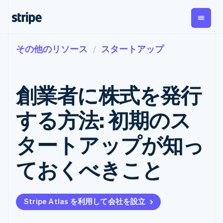
その他のリソース
スタートアップ
企業規模別
ドキュメント
学ぶ
支払い
収益
資金管
プラッ
理
フォー
大企業向け
Stripe のドキュメント
ブログ
とマー
Payments
Billing
スタートアップ向け
API リファレンス
導入事例
創業者に株式を発行
オンライン決
経常収益
ットプ
Global
ライブラリと SDK
ガイド
済
Metronome
Payouts
イス
Stripe Apps
Managed
する方法: 初期のス
従量課金
Payments
第三者
Connec
ユースケース別
マーチャント
サブスクリ
への入
サポート
プション
オブレコード
金
タートアップが知っ
プラッ
ガイド
エージェンティックコマ
サブスクリ
ソリューショ
Payment links
フォー
ース
サポートに問い合わせる
プションの
ン
決済の
E コマース / ECサイト
オンライン決済を受け付
管理サポートプラン
コーディング
管理
Invoicing
ておくべきこと
築
埋込型金融
け
プロフェッショナルサー
1 回限りまた
不要の決済ペ
請求・財務関連
構築済みの決済を実装
ビス
は継続
ージ
Checkout
グローバルビジネス
プラットフォームまたは
構築済み決済
Tax
アプリ内決済
マーケットプレイスを構
消費税と
UI
Stripe Atlas を利用して会社を設立
マーケットプレイス
築する
VAT の自動
Elements
資金管理
サブスクリプションを管
柔軟な UI コン
計算
Revenue
会社
プラットフォーム
理