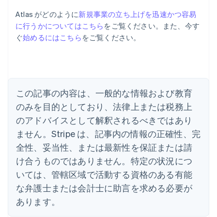
English
Atlas がどのように
新規事業の立ち上げを迅速かつ容易
アメリカ
に行うかについてはこちら
をご覧ください。また、今す
English
Español
简体中文
アラブ首長国連邦
ぐ
始めるにはこちら
をご覧ください。
English
イギリス
English
イタリア
Italiano
English
この記事の内容は、一般的な情報および教育
インド
English
のみを目的としており、法律上または税務上
エストニア
のアドバイスとして解釈されるべきではあり
English
オーストラリア
ません。Stripe は、記事内の情報の正確性、完
English
全性、妥当性、または最新性を保証または請
オーストリア
け合うものではありません。特定の状況につ
Deutsch
English
オランダ
いては、管轄区域で活動する資格のある有能
Nederlands
English
な弁護士または会計士に助言を求める必要が
カナダ
あります。
English
Français
キプロス