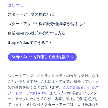
はじめに
パートナー
Climate
Stripe App Marketplace
カーボンリムーバル
スタートアップの株式とは
Identity
スタートアップの株式配分: 創業者が得るもの
オンライン本人確認
創業者向けの株式を発行する方法
考慮すべき要素
Stripe Atlas でできること
Stripe Sessions 2026
創業者向けの株式を発行する方法
Atlas への申請
Stripe が AI の経済インフラをどのように構築しているかを
Stripe Atlas を利用して会社を設立
ご覧ください。
EIN が到着する前に決済を受け付け、銀行取引を行う
こちらをご覧ください
創業者株式のキャッシュレス購入
スタートアップにおけるエクイティの分配は複雑になる
自動 83 (b) 課税選択申請
ことがありますが、これによって企業が成長していくた
めの基盤を築くことになります。
2 人の創業者がいるス
世界クラスの企業の法的文書
タートアップの約 40%
、また 5 人の創業者がいるスタ
Stripe Payments を 1 年間無料でご利用いただけるほ
ートアップのわずか 3% が、均等な単純な分割を選択し
か、5 万ドルのパートナークレジットと割引も利用
ています。それ以外のスタートアップは、より複雑な配