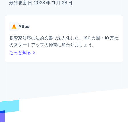
Recognition
ポーネント
最終更新日: 2023 年 11 月 28 日
SaaS
従量課金請求を提供
決済手段
製品ロードマップ
ステーブルコイン担保型
会計管理の
125 以上の決
Sessions 年次カンファ
のカードを発行
自動化
済手段を利用
レンス
エージェントによるサー
Stripe
可能
Terminal
採用情報
ビスのプロビジョニング
Atlas
Sigma
業種別
対面支払い
ニュースルーム
と管理
カスタムレ
Authorization
Stripe Press
投資家対応の法的文書で法人化した、180 カ国・10 万社
ポート
Boost
AI 企業
Data
決済成功率の
のスタートアップの仲間に加わりましょう。
クリエイターエコノミ―
Pipeline
最適化
ゲーム
もっと知る
リソース
データの同
Link
ホスピタリティ、旅行、
お問い合わせ
期
スピーディー
レジャー
な決済
保険
アプリへの導入
営業にお問い合わせ
メディアおよびエンター
コードサンプル
パートナーになる
テインメント
開発者のブログ
非営利団体
API ステータス
プロフェッショナルサー
その他
ビス
Product roadmap
パブリックセクター
今後の予定を確認
小売業
Radar
不正防止
エコシステム
Atlas
スタートアップの企業設立