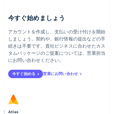
English
デンマーク
English
今すぐ始めましょう
ドイツ
Deutsch
English
ニュージーランド
アカウントを作成し、支払いの受け付けを開始
English
しましょう。契約や、銀行情報の提出などの手
ノルウェー
English
続きは不要です。貴社ビジネスに合わせたカス
ハンガリー
タムパッケージのご提案については、営業担当
English
フィンランド
にお問い合わせください。
English
Svenska
ブラジル
今すぐ始める
営業にお問い合わせ
Português
English
フランス
Français
English
ブルガリア
English
ベルギー
Nederlands
Français
Deutsch
English
ポーランド
Atlas