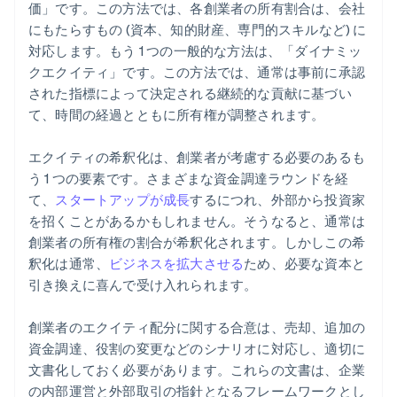
価」です。この方法では、各創業者の所有割合は、会社
にもたらすもの (資本、知的財産、専門的スキルなど) に
対応します。もう 1 つの一般的な方法は、「ダイナミッ
クエクイティ」です。この方法では、通常は事前に承認
された指標によって決定される継続的な貢献に基づい
て、時間の経過とともに所有権が調整されます。
エクイティの希釈化は、創業者が考慮する必要のあるも
う 1 つの要素です。さまざまな資金調達ラウンドを経
て、
スタートアップが成長
するにつれ、外部から投資家
を招くことがあるかもしれません。そうなると、通常は
創業者の所有権の割合が希釈化されます。しかしこの希
釈化は通常、
ビジネスを拡大させる
ため、必要な資本と
引き換えに喜んで受け入れられます。
創業者のエクイティ配分に関する合意は、売却、追加の
資金調達、役割の変更などのシナリオに対応し、適切に
文書化しておく必要があります。これらの文書は、企業
の内部運営と外部取引の指針となるフレームワークとし