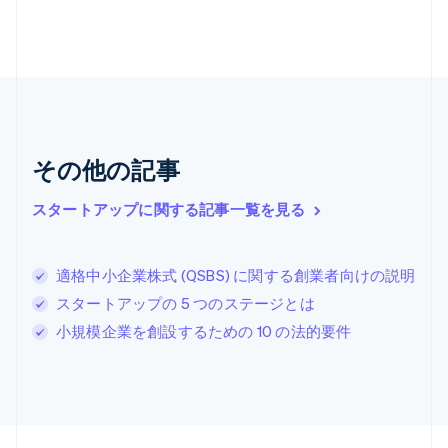
English
ギリシア
English
クロアチア
English
Italiano
ジブラルタル
English
シンガポール
その他の記事
English
简体中文
スイス
スタートアップに関する記事一覧を見る
Deutsch
Français
Italiano
English
スウェーデン
Svenska
English
スペイン
適格中小企業株式 (QSBS) に関する創業者向けの説明
Español
English
スタートアップの 5 つのステージとは
スロバキア
小規模企業を創設するための 10 の法的要件
English
スロベニア
English
Italiano
タイ
ไทย
English
チェコ共和国