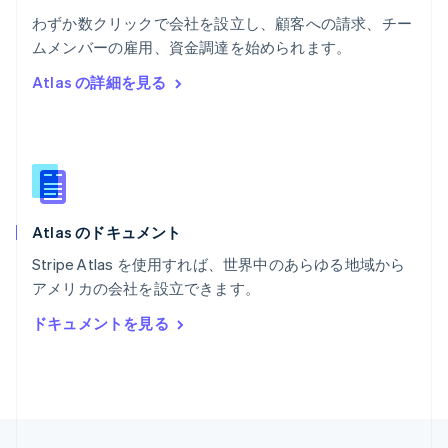
English
わずか数クリックで会社を設立し、顧客への請求、チー
ポルトガル
Português
English
ムメンバーの雇用、資金調達を始められます。
マルタ
Atlas の詳細を見る
English
マレーシア
English
简体中文
メキシコ
Español
English
ラトビア
English
Atlas のドキュメント
リトアニア
English
Stripe Atlas を使用すれば、世界中のあらゆる地域から
リヒテンシュタイン
アメリカの会社を設立できます。
Deutsch
English
ルーマニア
ドキュメントを見る
English
ルクセンブルグ
Français
Deutsch
English
中国香港特別行政区
English
简体中文
中国本土