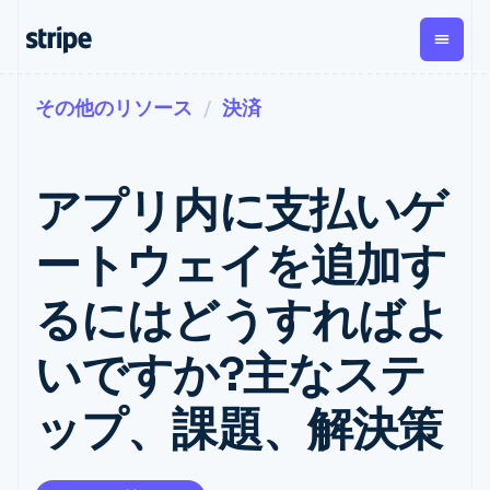
その他のリソース
決済
企業規模別
ドキュメント
学ぶ
支払い
収益
資金管
プラッ
理
フォー
大企業向け
Stripe のドキュメント
ブログ
とマー
Payments
Billing
スタートアップ向け
API リファレンス
導入事例
アプリ内に支払いゲ
オンライン決
経常収益
ットプ
Global
ライブラリと SDK
ガイド
済
Metronome
Payouts
イス
Stripe Apps
Managed
ートウェイを追加す
従量課金
Payments
第三者
Connec
ユースケース別
マーチャント
サブスクリ
への入
サポート
プション
オブレコード
金
るにはどうすればよ
プラッ
ガイド
エージェンティックコマ
サブスクリ
ソリューショ
Payment links
フォー
ース
サポートに問い合わせる
プションの
ン
決済の
E コマース / ECサイト
オンライン決済を受け付
管理サポートプラン
コーディング
管理
Invoicing
いですか?主なステ
築
埋込型金融
け
プロフェッショナルサー
1 回限りまた
不要の決済ペ
請求・財務関連
構築済みの決済を実装
ビス
は継続
ージ
Checkout
ップ、課題、解決策
グローバルビジネス
プラットフォームまたは
構築済み決済
Tax
アプリ内決済
マーケットプレイスを構
消費税と
UI
マーケットプレイス
築する
VAT の自動
Elements
資金管理
サブスクリプションを管
柔軟な UI コン
計算
Revenue
会社
プラットフォーム
理