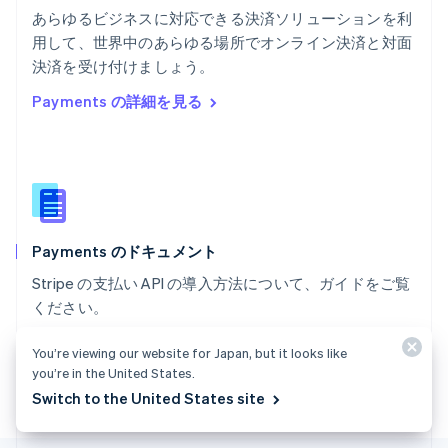
ポーランド
あらゆるビジネスに対応できる決済ソリューションを利
English
用して、世界中のあらゆる場所でオンライン決済と対面
ポルトガル
Português
English
決済を受け付けましょう。
マルタ
Payments の詳細を見る
English
マレーシア
English
简体中文
メキシコ
Español
English
ラトビア
English
Payments のドキュメント
リトアニア
English
Stripe の支払い API の導入方法について、ガイドをご覧
リヒテンシュタイン
ください。
Deutsch
English
ルーマニア
ドキュメントを見る
English
You’re viewing our website for Japan, but it looks like
ルクセンブルグ
you’re in the United States.
Français
Deutsch
English
Switch to the United States site
中国香港特別行政区
English
简体中文