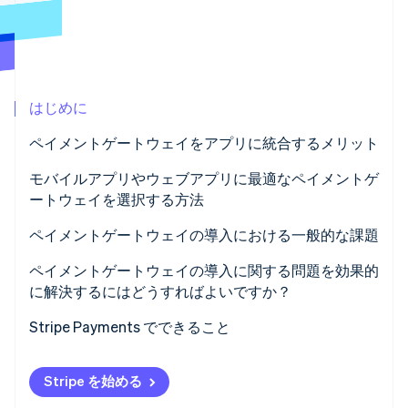
パートナー
Climate
Stripe App Marketplace
カーボンリムーバル
Identity
オンライン本人確認
はじめに
ペイメントゲートウェイをアプリに統合するメリット
簡単なチェックアウト
モバイルアプリやウェブアプリに最適なペイメントゲ
Stripe Sessions 2026
ートウェイを選択する方法
Stripe が AI の経済インフラをどのように構築しているかを
構築済みのセキュリティ
ご覧ください。
安全性と法令遵守を優先する
ペイメントゲートウェイの導入における一般的な課題
こちらをご覧ください
運営の効率化
支払い方法をユーザーに合わせる
サンドボックスは本番環境とは異なる
ペイメントゲートウェイの導入に関する問題を効果的
実用的なインサイト
に解決するにはどうすればよいですか？
開発者体験を考慮する
Webhook が無視される
グローバル対応
法令遵守とセキュリティから始める
Stripe Payments でできること
料金体系とキャッシュフローを理解する
ユーザー体験が信頼を損なう
サンドボックスをステージング環境のように活用する
将来の計画
現地支払いのギャップ
Stripe を始める
すべてを記録し、大きな声で失敗する