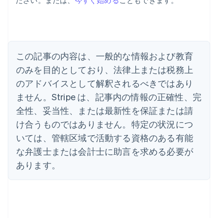
ださい。または、
今すぐ始める
こともできます。
アイルランド
English
アメリカ
English
Español
简体中文
アラブ首長国連邦
この記事の内容は、一般的な情報および教育
English
イギリス
のみを目的としており、法律上または税務上
English
のアドバイスとして解釈されるべきではあり
イタリア
Italiano
English
ません。Stripe は、記事内の情報の正確性、完
インド
全性、妥当性、または最新性を保証または請
English
エストニア
け合うものではありません。特定の状況につ
English
いては、管轄区域で活動する資格のある有能
オーストラリア
な弁護士または会計士に助言を求める必要が
English
オーストリア
あります。
Deutsch
English
オランダ
Nederlands
English
カナダ
English
Français