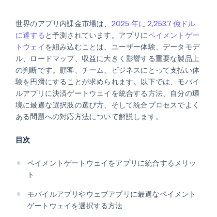
ペイメントゲートウェイを統合する方法
古いライブラリとドキュメント
最新情報を維持する
ゲートウェイアカウントを設定する
世界のアプリ内課金市場は、
2025 年に 2,253.7 億ドル
アラートとモニターを使用する
に達する
と予測されています。アプリに
ペイメントゲー
導入方法を選択する
トウェイ
を組み込むことは、ユーザー体験、データモデ
エスカレーションすべきタイミングを知る
ル、ロードマップ、収益に大きく影響する重要な製品上
フロントエンドを導入する
の判断です。顧客、チーム、ビジネスにとって支払い体
バックエンドフローの管理
験を円滑にすることが求められます。以下では、モバイ
ルアプリに決済ゲートウェイを統合する方法、自分の環
Webhook を設定する
境に最適な選択肢の選び方、そして統合プロセスでよく
すべてをテストする
ある問題への対応方法について解説します。
本番環境へ移行
目次
ペイメントゲートウェイをアプリに統合するメリッ
ト
モバイルアプリやウェブアプリに最適なペイメント
ゲートウェイを選択する方法