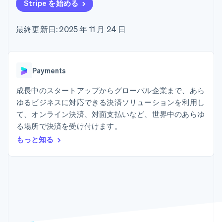
Recognition
ポーネント
Stripe を始める
SaaS
従量課金請求を提供
決済手段
製品ロードマップ
ステーブルコイン担保型
会計管理の
125 以上の決
Sessions 年次カンファ
のカードを発行
最終更新日: 2025 年 11 月 24 日
自動化
済手段を利用
レンス
エージェントによるサー
Stripe
可能
Terminal
採用情報
ビスのプロビジョニング
Sigma
業種別
対面支払い
ニュースルーム
と管理
カスタムレ
Authorization
Stripe Press
ポート
Boost
AI 企業
Payments
Data
決済成功率の
クリエイターエコノミ―
Pipeline
最適化
ゲーム
成長中のスタートアップからグローバル企業まで、あら
リソース
データの同
Link
ホスピタリティ、旅行、
お問い合わせ
ゆるビジネスに対応できる決済ソリューションを利用し
期
スピーディー
レジャー
な決済
保険
アプリへの導入
て、オンライン決済、対面支払いなど、世界中のあらゆ
営業にお問い合わせ
メディアおよびエンター
コードサンプル
パートナーになる
る場所で決済を受け付けます。
テインメント
開発者のブログ
もっと知る
非営利団体
API ステータス
プロフェッショナルサー
その他
ビス
Product roadmap
パブリックセクター
今後の予定を確認
小売業
Radar
不正防止
エコシステム
Atlas
スタートアップの企業設立