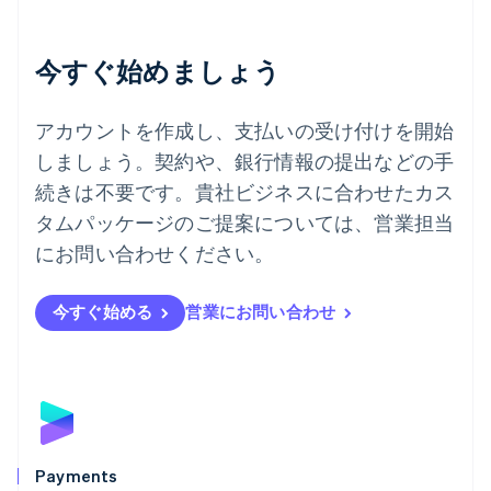
チェコ共和国
English
デンマーク
今すぐ始めましょう
English
ドイツ
Deutsch
English
アカウントを作成し、支払いの受け付けを開始
ニュージーランド
しましょう。契約や、銀行情報の提出などの手
English
ノルウェー
続きは不要です。貴社ビジネスに合わせたカス
English
タムパッケージのご提案については、営業担当
ハンガリー
にお問い合わせください。
English
フィンランド
English
Svenska
今すぐ始める
営業にお問い合わせ
ブラジル
Português
English
フランス
Français
English
ブルガリア
English
ベルギー
Nederlands
Français
Deutsch
English
Payments