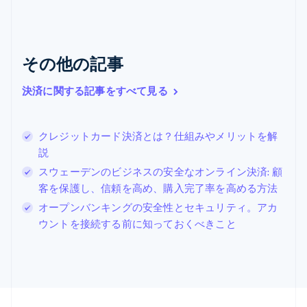
キプロス
English
ギリシア
English
その他の記事
クロアチア
English
Italiano
ジブラルタル
決済に関する記事をすべて見る
English
シンガポール
English
简体中文
クレジットカード決済とは？仕組みやメリットを解
スイス
説
Deutsch
Français
Italiano
English
スウェーデンのビジネスの安全なオンライン決済: 顧
スウェーデン
Svenska
English
客を保護し、信頼を高め、購入完了率を高める方法
スペイン
オープンバンキングの安全性とセキュリティ。アカ
Español
English
ウントを接続する前に知っておくべきこと
スロバキア
English
スロベニア
English
Italiano
タイ
ไทย
English