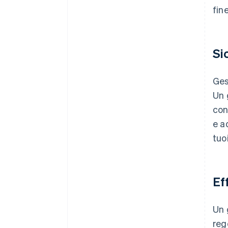
fine
Si
Ges
Un 
con
e a
tuoi
Ef
Un 
reg