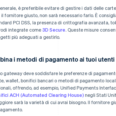
generale, è preferibile evitare di gestire i dati delle car
 il fornitore giusto, non sarà necessario farlo. È consigli
ndard PCI DSS, la presenza di crittografia avanzata, t
frodi integrate come
3D Secure
. Queste misure consento
getti più adeguati a gestirlo.
bina i metodi di pagamento ai tuoi utenti
tuo gateway deve soddisfare le preferenze di pagamento de
te, wallet, bonifici bancari o metodi di pagamento locali
ionali, offrendo, ad esempio, Unified Payments Interface
ifici ACH (Automated Clearing House)
negli Stati Unit
giore sarà la varietà di cui avrai bisogno. Il fornitore 
pagamento.