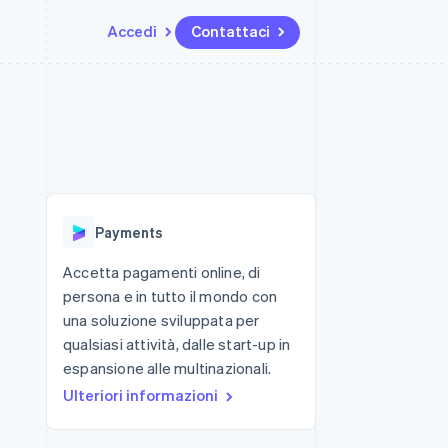
Accedi
Contattaci
Risorse
Ecosistema
Recapiti
me e marketplace
Altro
Integrazioni app
Partner
Contattaci
Product roadmap
ns
Esempi di codice
Stripe App Marketplace
Diventa nostro partner
Scopri cosa ti aspetta
 piattaforme
Blog per sviluppatori
 platforms
ibero
Stato dell'API
Radar
ari integrati
Prevenzione delle frodi
Payments
 fisiche
Atlas
Costituzione di start-up
Accetta pagamenti online, di
persona e in tutto il mondo con
Climate
Rimozione del carbonio
una soluzione sviluppata per
qualsiasi attività, dalle start-up in
Identity
Verifica online dell'identità
espansione alle multinazionali.
Ulteriori informazioni