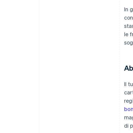
In 
con
sta
le 
sog
Ab
Il 
car
reg
bon
mag
di 