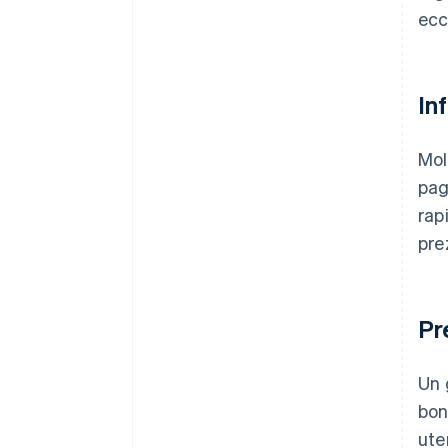
ecc
In
Mol
pag
rap
pre
Pr
Un 
bon
ute