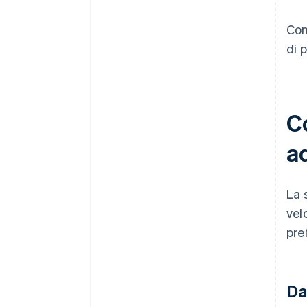
Con
di 
C
ad
La 
vel
pre
Da