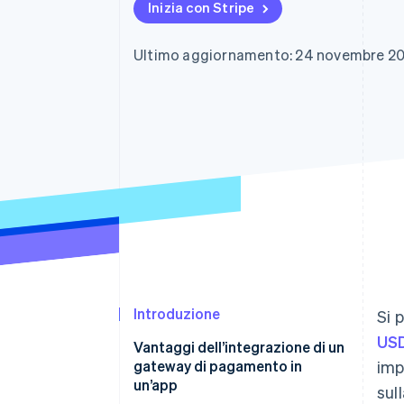
Inizia con Stripe
Link
Pagamento accelerato
Financial Connections
Ultimo aggiornamento: 24 novembre 2
Conti finanziari collegati
Introduzione
Si 
USD
Vantaggi dell’integrazione di un
gateway di pagamento in
imp
un’app
sul