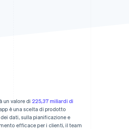
Stripe Sessions 2026
Scopri come Stripe sta
costruendo
l'infrastruttura
economica per l'IA.
Guarda ora
à un valore di
225,37 miliardi di
app è una scelta di prodotto
dei dati, sulla pianificazione e
mento efficace per i clienti, il team