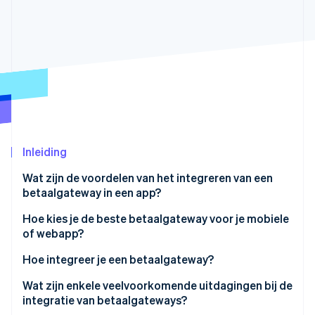
Oprichting van een start-up
Climate
Ecosysteem
CO₂-verwijdering
Partners
Identity
Stripe App Marketplace
Online identiteitsverificatie
Inleiding
Stripe Sessions 2026
Ontdek hoe Stripe de economische infrastructuu
Wat zijn de voordelen van het integreren van een
Nu bekijken
betaalgateway in een app?
Eenvoudiger afrekenproces
Hoe kies je de beste betaalgateway voor je mobiele
of webapp?
Ingebouwde beveiliging
Prioriteit toekennen aan beveiliging en compliance
Hoe integreer je een betaalgateway?
Operationele efficiëntie
Stem de betaalmethoden af op je gebruikers
Je gateway-account instellen
Wat zijn enkele veelvoorkomende uitdagingen bij de
Bruikbare inzichten
integratie van betaalgateways?
Denk na over de ervaring van developers
Kies je integratiemethode