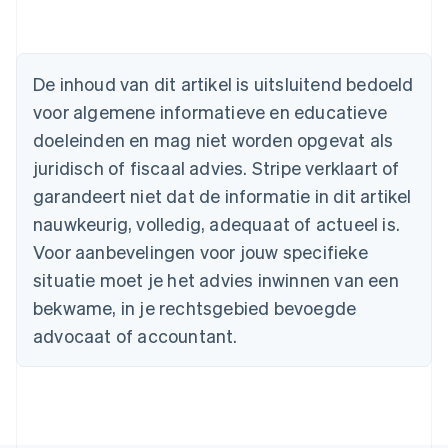
Australië
English
België
De inhoud van dit artikel is uitsluitend bedoeld
Nederlands
Français
Deutsch
English
voor algemene informatieve en educatieve
Brazilië
Português
English
doeleinden en mag niet worden opgevat als
Bulgarije
juridisch of fiscaal advies. Stripe verklaart of
English
Canada
garandeert niet dat de informatie in dit artikel
English
Français
nauwkeurig, volledig, adequaat of actueel is.
Cyprus
Voor aanbevelingen voor jouw specifieke
English
Denemarken
situatie moet je het advies inwinnen van een
English
bekwame, in je rechtsgebied bevoegde
Duitsland
advocaat of accountant.
Deutsch
English
Estland
English
Finland
English
Svenska
Frankrijk