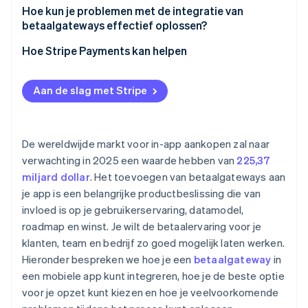
Wereldwijde gereedheid
Sandbox is niet hetzelfde als productie
Hoe kun je problemen met de integratie van
Begrijp de prijzen en cashflow
Implementeer de frontend
betaalgateways effectief oplossen?
Webhooks worden genegeerd
Plan voor de toekomst
Beheer de backend-flow
Begin met compliance en beveiliging
Hoe Stripe Payments kan helpen
Gebruikerservaring ondermijnt vertrouwen
Configureer webhooks
Gebruik de sandbox als een proeftuin
Lokale betalingslacunes
Aan de slag met Stripe
Test alles
Log alles en meld fouten luid en duidelijk
Verouderde bibliotheken en documentatie
Live gaan
Blijf op de hoogte
De wereldwijde markt voor in-app aankopen zal naar
Gebruik waarschuwingen en monitors
verwachting in 2025 een waarde hebben van
225,37
miljard dollar
. Het toevoegen van betaalgateways aan
Weet wanneer je moet escaleren
je app is een belangrijke productbeslissing die van
invloed is op je gebruikerservaring, datamodel,
roadmap en winst. Je wilt de betaalervaring voor je
klanten, team en bedrijf zo goed mogelijk laten werken.
Hieronder bespreken we hoe je een
betaalgateway
in
een mobiele app kunt integreren, hoe je de beste optie
voor je opzet kunt kiezen en hoe je veelvoorkomende