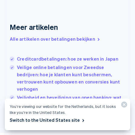
Français
English
Gibraltar
English
Griekenland
Meer artikelen
English
Hongarije
Alle artikelen over betalingen bekijken
English
Hongkong SAR, China
English
简体中文
Ierland
Creditcardbetalingen: hoe ze werken in Japan
English
Veilige online betalingen voor Zweedse
India
bedrijven: hoe je klanten kunt beschermen,
English
vertrouwen kunt opbouwen en conversies kunt
Italië
Italiano
English
verhogen
Japan
Veiligheid en beveiliging van open banking: wat
日本語
English
je moet weten voordat je je rekeningen koppelt
Kroatië
You’re viewing our website for the Netherlands, but it looks
like you’re in the United States.
English
Italiano
Letland
Switch to the United States site
English
Liechtenstein