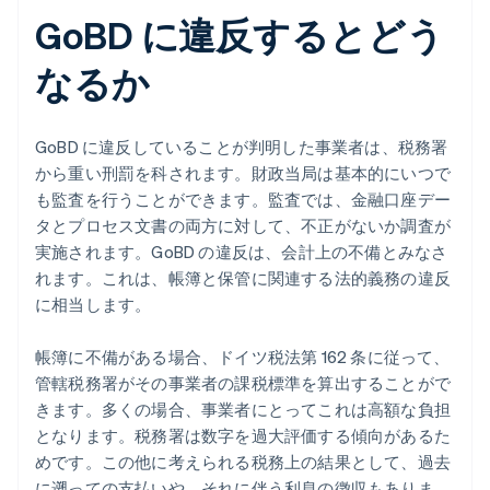
GoBD に違反するとどう
なるか
GoBD に違反していることが判明した事業者は、税務署
から重い刑罰を科されます。財政当局は基本的にいつで
も監査を行うことができます。監査では、金融口座デー
タとプロセス文書の両方に対して、不正がないか調査が
実施されます。GoBD の違反は、会計上の不備とみなさ
れます。これは、帳簿と保管に関連する法的義務の違反
に相当します。
帳簿に不備がある場合、ドイツ税法第 162 条に従って、
管轄税務署がその事業者の課税標準を算出することがで
きます。多くの場合、事業者にとってこれは高額な負担
となります。税務署は数字を過大評価する傾向があるた
めです。この他に考えられる税務上の結果として、過去
に遡っての支払いや、それに伴う利息の徴収もありま