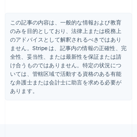
English
Español
简体中文
アラブ首長国連邦
English
イギリス
この記事の内容は、一般的な情報および教育
English
のみを目的としており、法律上または税務上
イタリア
のアドバイスとして解釈されるべきではあり
Italiano
English
インド
ません。Stripe は、記事内の情報の正確性、完
English
全性、妥当性、または最新性を保証または請
エストニア
English
け合うものではありません。特定の状況につ
オーストラリア
いては、管轄区域で活動する資格のある有能
English
オーストリア
な弁護士または会計士に助言を求める必要が
Deutsch
English
あります。
オランダ
Nederlands
English
カナダ
English
Français
キプロス
English
ギリシア