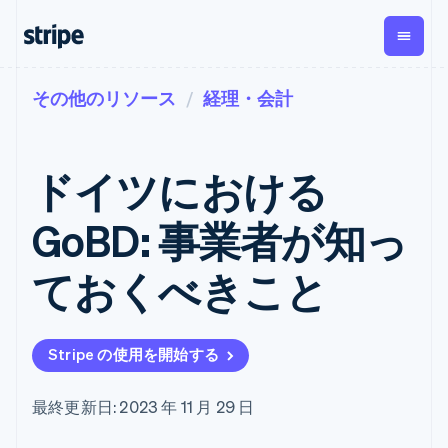
その他のリソース
経理・会計
企業規模別
ドキュメント
学ぶ
支払い
収益
資金管
プラッ
理
フォー
大企業向け
Stripe のドキュメント
ブログ
とマー
Payments
Billing
スタートアップ向け
API リファレンス
導入事例
ドイツにおける
オンライン決
経常収益
ットプ
Global
ライブラリと SDK
ガイド
済
Metronome
Payouts
イス
Stripe Apps
Managed
GoBD: 事業者が知っ
従量課金
Payments
第三者
Connec
ユースケース別
マーチャント
サブスクリ
への入
サポート
プション
オブレコード
金
ておくべきこと
プラッ
ガイド
エージェンティックコマ
サブスクリ
ソリューショ
Payment links
フォー
ース
サポートに問い合わせる
プションの
ン
決済の
E コマース / ECサイト
オンライン決済を受け付
管理サポートプラン
コーディング
管理
Invoicing
築
埋込型金融
け
プロフェッショナルサー
1 回限りまた
不要の決済ペ
Stripe の使用を開始する
請求・財務関連
構築済みの決済を実装
ビス
は継続
ージ
Checkout
グローバルビジネス
プラットフォームまたは
構築済み決済
Tax
アプリ内決済
マーケットプレイスを構
消費税と
UI
最終更新日: 2023 年 11 月 29 日
マーケットプレイス
築する
VAT の自動
Elements
資金管理
サブスクリプションを管
柔軟な UI コン
計算
Revenue
会社
プラットフォーム
理