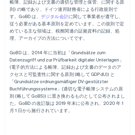
帳簿、記録および文書の適切な管理と保管、に関する原
則) の略であり、ドイツ連邦財務省による行政規則で
す。GoBD は、
デジタル会計
に関して事業者が遵守し、
従う必要がある基本原則を定めています。この規則で定
めている主な領域は、税務関連の証拠資料の記録、処
理、アーカイブの方法についてです。
GoBD は、2014 年に当初は「Grundsätze zum
Datenzugriff und zur Prüfbarkeit digitaler Unterlagen」
(電子的方法による帳簿、記録および文書のデータのア
クセスと可監査性に関する原則 (略して GDPdU)) と
「Grundsätze ordnungsmäßiger DV-gestützter
Buchführungssysteme」(適切な電子帳簿システムの原
則 (略して GoBS)) に置き換わるものとして公布されまし
た。GoBD の改訂版は 2019 年末に公布され、2020 年 1
月 1 日から施行されています。