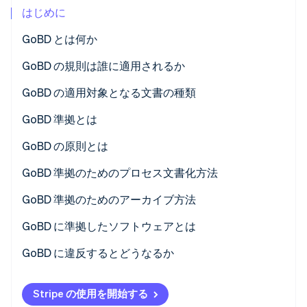
はじめに
パートナー
Climate
Stripe App Marketplace
カーボンリムーバル
GoBD とは何か
Identity
GoBD の規則は誰に適用されるか
オンライン本人確認
GoBD の適用対象となる文書の種類
GoBD 準拠とは
GoBD の原則とは
Stripe Sessions 2026
Stripe が AI の経済インフラをどのように構築しているかを
GoBD 準拠のためのプロセス文書化方法
ご覧ください。
こちらをご覧ください
例: 文書のスキャン
GoBD 準拠のためのアーカイブ方法
GoBD に準拠したソフトウェアとは
GoBD に違反するとどうなるか
Stripe の使用を開始する