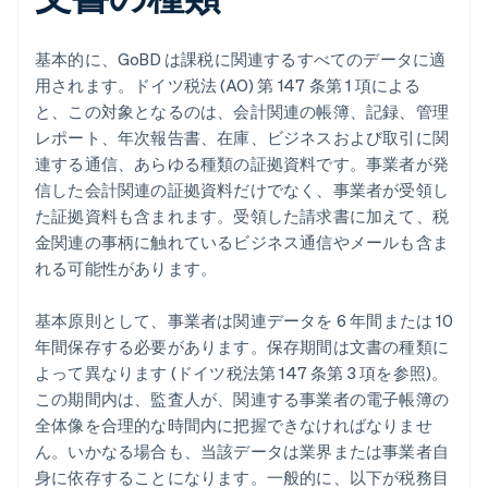
基本的に、GoBD は課税に関連するすべてのデータに適
用されます。ドイツ税法 (AO) 第 147 条第 1 項による
と、この対象となるのは、会計関連の帳簿、記録、管理
レポート、年次報告書、在庫、ビジネスおよび取引に関
連する通信、あらゆる種類の証拠資料です。事業者が発
信した会計関連の証拠資料だけでなく、事業者が受領し
た証拠資料も含まれます。受領した請求書に加えて、税
金関連の事柄に触れているビジネス通信やメールも含ま
れる可能性があります。
基本原則として、事業者は関連データを 6 年間または 10
年間保存する必要があります。保存期間は文書の種類に
よって異なります (ドイツ税法第 147 条第 3 項を参照)。
この期間内は、監査人が、関連する事業者の電子帳簿の
全体像を合理的な時間内に把握できなければなりませ
ん。いかなる場合も、当該データは業界または事業者自
身に依存することになります。一般的に、以下が税務目