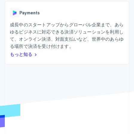
Recognition
ポーネント
SaaS
従量課金請求を提供
決済手段
製品ロードマップ
ステーブルコイン担保型
会計管理の
125 以上の決
Payments
Sessions 年次カンファ
のカードを発行
自動化
済手段を利用
レンス
エージェントによるサー
Stripe
可能
Terminal
成長中のスタートアップからグローバル企業まで、あら
採用情報
ビスのプロビジョニング
Sigma
業種別
対面支払い
ニュースルーム
と管理
ゆるビジネスに対応できる決済ソリューションを利用し
カスタムレ
Authorization
Stripe Press
て、オンライン決済、対面支払いなど、世界中のあらゆ
ポート
Boost
AI 企業
Data
決済成功率の
る場所で決済を受け付けます。
クリエイターエコノミ―
Pipeline
最適化
ゲーム
もっと知る
リソース
データの同
Link
ホスピタリティ、旅行、
お問い合わせ
期
スピーディー
レジャー
な決済
保険
アプリへの導入
営業にお問い合わせ
メディアおよびエンター
コードサンプル
パートナーになる
テインメント
開発者のブログ
非営利団体
API ステータス
プロフェッショナルサー
その他
ビス
Product roadmap
パブリックセクター
今後の予定を確認
小売業
Radar
不正防止
エコシステム
Atlas
スタートアップの企業設立