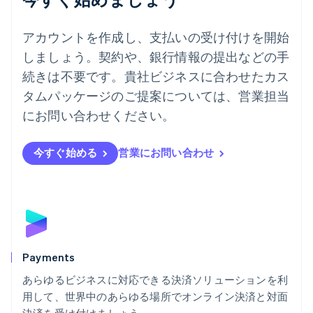
ドイツ
Deutsch
English
アカウントを作成し、支払いの受け付けを開始
ニュージーランド
しましょう。契約や、銀行情報の提出などの手
English
ノルウェー
続きは不要です。貴社ビジネスに合わせたカス
English
タムパッケージのご提案については、営業担当
ハンガリー
にお問い合わせください。
English
フィンランド
English
Svenska
今すぐ始める
営業にお問い合わせ
ブラジル
Português
English
フランス
Français
English
ブルガリア
English
ベルギー
Nederlands
Français
Deutsch
English
Payments
ポーランド
あらゆるビジネスに対応できる決済ソリューションを利
English
用して、世界中のあらゆる場所でオンライン決済と対面
ポルトガル
Português
English