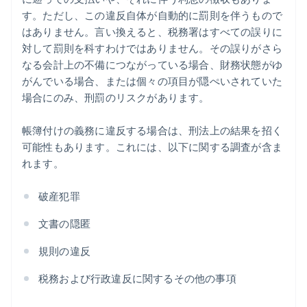
す。ただし、この違反自体が自動的に罰則を伴うもので
はありません。言い換えると、税務署はすべての誤りに
対して罰則を科すわけではありません。その誤りがさら
なる会計上の不備につながっている場合、財務状態がゆ
がんでいる場合、または個々の項目が隠ぺいされていた
場合にのみ、刑罰のリスクがあります。
帳簿付けの義務に違反する場合は、刑法上の結果を招く
可能性もあります。これには、以下に関する調査が含ま
れます。
破産犯罪
文書の隠匿
規則の違反
アイルランド
税務および行政違反に関するその他の事項
English
アメリカ