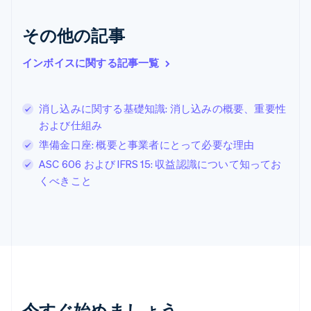
English
クロアチア
その他の記事
English
Italiano
ジブラルタル
English
インボイスに関する記事一覧
シンガポール
English
简体中文
スイス
消し込みに関する基礎知識: 消し込みの概要、重要性
Deutsch
Français
Italiano
English
および仕組み
スウェーデン
Svenska
English
準備金口座: 概要と事業者にとって必要な理由
スペイン
ASC 606 および IFRS 15: 収益認識について知ってお
Español
English
くべきこと
スロバキア
English
スロベニア
English
Italiano
タイ
ไทย
English
チェコ共和国
English
デンマーク
今すぐ始めましょう
English