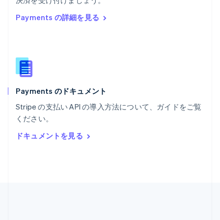
決済を受け付けましょう。
マルタ
Payments の詳細を見る
English
マレーシア
English
简体中文
メキシコ
Español
English
ラトビア
English
Payments のドキュメント
リトアニア
English
Stripe の支払い API の導入方法について、ガイドをご覧
リヒテンシュタイン
ください。
Deutsch
English
ルーマニア
ドキュメントを見る
English
ルクセンブルグ
Français
Deutsch
English
中国香港特別行政区
English
简体中文
中国本土
简体中文
English
日本
日本語
English