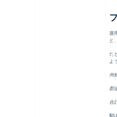
適
と
た
よ
州税 
郡追加
合計
$5