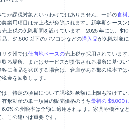
べてが課税対象というわけではありません。一部の
食料
の農業用項目は売上税が免除されます。新学期シーズン
る売上税の免除期間を設けています。2025 年には、$10
品、$1,500 以下のパソコンなどの
購入品
が免除対象
ロリダ州では
仕向地ベースの
売上税が採用されています
け取る場所、またはサービスが提供される場所に基づい
顧客に商品を発送する場合は、倉庫がある郡の税率では
で税金を回収します。
では、特定の項目について課税対象額に上限も設けていま
、有形動産の単一項目の販売価格のうち
最初の $5,00
、6.0% の州税率は全額に適用されます。家具や機器
て、この違いは重要です。