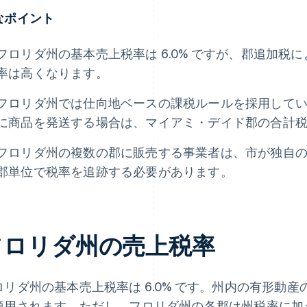
なポイント
フロリダ州の基本売上税率は 6.0% ですが、郡追加税
率は高くなります。
フロリダ州では仕向地ベースの課税ルールを採用して
に商品を発送する場合は、マイアミ・デイド郡の合計
フロリダ州の複数の郡に販売する事業者は、市が独自
郡単位で税率を追跡する必要があります。
フロリダ州の売上税率
ロリダ州の基本売上税率は 6.0% です。州内の有形動
適用されます。ただし、フロリダ州の各郡は州税率に加