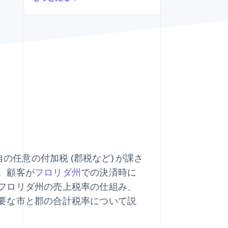
Stripe Sessions 2026
Stripe が AI の経済インフ
ラをどのように構築して
いるかをご覧ください。
こちらをご覧ください
任意の付加税 (郡税など) が課さ
。顧客が
フロリダ州
での決済時に
フロリダ州の売上税率の仕組み、
要な市と郡の合計税率について説