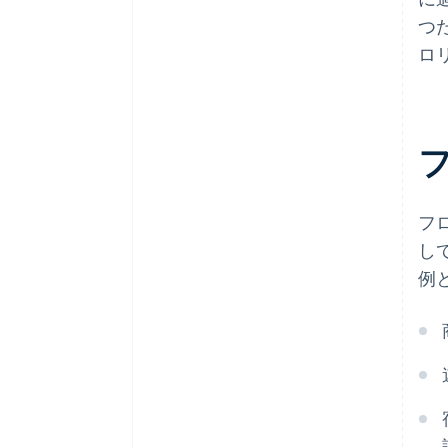
つ
ロ
フ
し
例