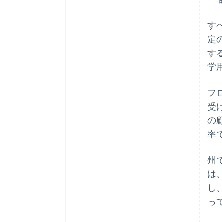
す
定
す
学用
フ
受
の
率
州
は
し
っ