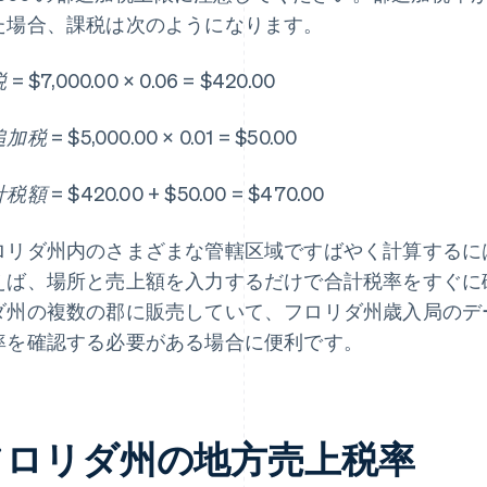
た場合、課税は次のようになります。
= $7,000.00 × 0.06 = $420.00
税 = $5,000.00 × 0.01 = $50.00
額 = $420.00 + $50.00 = $470.00
ロリダ州内のさまざまな管轄区域ですばやく計算するには、S
えば、場所と売上額を入力するだけで合計税率をすぐに
ダ州の複数の郡に販売していて、フロリダ州歳入局のデ
率を確認する必要がある場合に便利です。
フロリダ州の地方売上税率