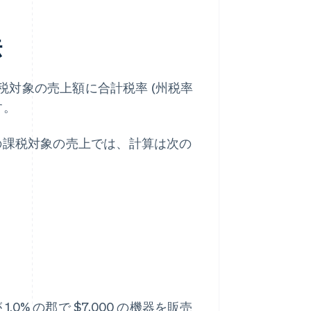
法
対象の売上額に合計税率 (州税率
す。
0 の課税対象の売上では、計算は次の
0% の郡で $7,000 の機器を販売