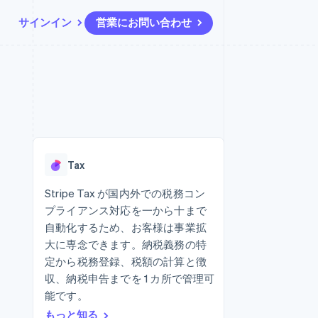
サインイン
営業にお問い合わせ
リソース
エコシステム
お問い合わせ
ームとマーケット
その他
アプリへの導入
パートナー
営業にお問い合わせ
Product roadmap
ス
コードサンプル
Stripe App Marketplace
パートナーになる
今後の予定を確認
開発者のブログ
ーム決済の構築
ャー
API ステータス
Radar
不正防止
Tax
ンメント
Atlas
スタートアップの企業設立
Stripe Tax が国内外での税務コン
プライアンス対応を一から十まで
Climate
カーボンリムーバル
自動化するため、お客様は事業拡
大に専念できます。納税義務の特
Identity
オンライン本人確認
定から税務登録、税額の計算と徴
収、納税申告までを 1 カ所で管理可
能です。
もっと知る