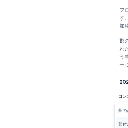
フ
す
加
郡
れ
う
一
2
コン
州の
郡付