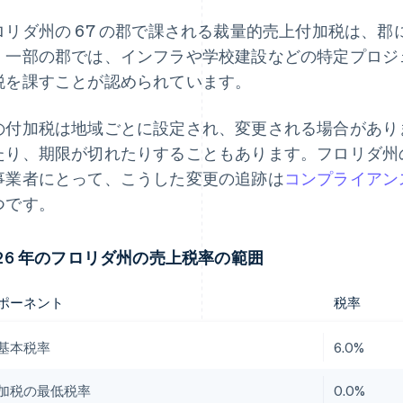
ロリダ州の 67 の郡で課される裁量的売上付加税は、郡
。一部の郡では、インフラや学校建設などの特定プロジ
税を課すことが認められています。
の付加税は地域ごとに設定され、変更される場合がありま
たり、期限が切れたりすることもあります。フロリダ州
事業者にとって、こうした変更の追跡は
コンプライアン
つです。
026 年のフロリダ州の売上税率の範囲
ポーネント
税率
基本税率
6.0%
加税の最低税率
0.0%