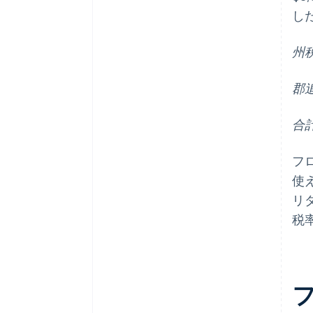
し
州税 
郡追加
合計税
フ
使
リ
税