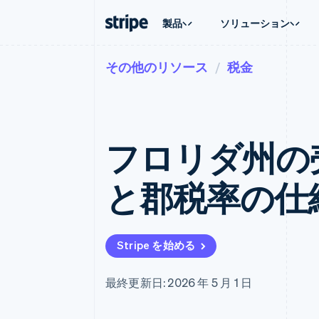
製品
ソリューション
その他のリソース
税金
企業規模別
ドキュメント
学ぶ
ユースケ
サポート
支払い
収益
大企業向け
Stripe のドキュメント
ブログ
エージェ
サポート
Payments
Billing
スタートアップ向け
API リファレンス
導入事例
E コマー
管理サポ
オンライン決済
経常収益
ライブラリと SDK
ガイド
埋込型
プロフェ
Managed Payments
Metronome
Stripe Apps
フロリダ州の売
請求・
マーチャントオブレコードソリ
従量課金
グローバ
ューション
サブスクリプション
アプリ
サブスクリプション
Payment links
マーケッ
と郡税率の仕
コーディング不要の決済ページ
Invoicing
資金管
1 回限りまたは継続
Checkout
プラット
構築済み決済 UI
Tax
SaaS
消費税と VAT の自
Elements
柔軟な UI コンポーネント
Revenue Recogniti
Stripe を始める
会計管理の自動化
決済手段
125 以上の決済手段を利用可能
Stripe Sigma
カスタムレポート
Terminal
最終更新日: 2026 年 5 月 1 日
対面支払い
Data Pipeline
データの同期
Authorization Boost
決済成功率の最適化