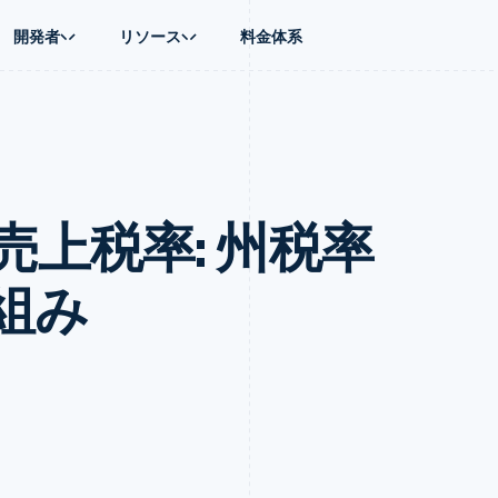
開発者
リソース
料金体系
ース別
ガイド
業種別
会社
資金管理
プラットフォ
プレイス
ンティックコマース
に問い合わせる
オンライン決済を受け付け
AI 企業
製品ロードマップ
Global Payouts
ス / ECサイト
ートプラン
構築済みの決済を実装
クリエイターエコノミ―
Sessions 年次カンファレン
第三者への入金
Connect
金融
ッショナルサービス
プラットフォームまたはマーケットプレイスを構築する
ゲーム
採用情報
プラットフォ
上税率: 州税率
財務関連
ホスピタリティ、旅行、レジ
ニュースルーム
ルビジネス
サブスクリプションを管理
保険
Stripe Press
内決済
従量課金請求を提供
メディアおよびエンターテイ
の管理
トプレイス
ステーブルコイン担保型のカードを発行
組み
理
エージェントによるサービスのプロビジョニングと管理
非営利団体
フォーム
プロフェッショナルサービス
パブリックセクター
動計算
小売業
on