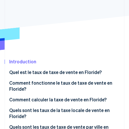
Commerce de détail
État des API
Atlas
Constitution d'une entreprise
Climate
Élimination du carbone
Écosystème
Identity
Partenaires
Vérification de l'identité
Stripe App Marketplace
Introduction
Quel est le taux de taxe de vente en Floride?
Stripe Sessions 2026
Découvrez comment Stripe construit l’infrastructure écon
Comment fonctionne le taux de taxe de vente en
l’IA.
Regarder
Floride?
Comment calculer la taxe de vente en Floride?
Quels sont les taux de la taxe locale de vente en
Floride?
Quels sont les taux de taxe de vente par ville en