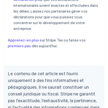
internationales soient exactes et effectuées dans
les délais. Laissez nos partenaires gérer vos
déclarations pour que vous puissiez vous
concentrer sur le développement de votre
entreprise.
Apprenez-en plus
sur Stripe Tax ou faites vos
premiers pas
dès aujourd’hui.
Le contenu de cet article est fourni
uniquement à des fins informatives et
pédagogiques. Il ne saurait constituer un
Allemagne
conseil juridique ou fiscal. Stripe ne garantit
Deutsch
English
pas l'exactitude, l'exhaustivité, la pertinence,
Australie
ni l'actualité des informations contenues dans
English