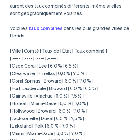
auront des taux combinés différents, même si elles
sont géographiquement voisines.
Voici les
taux combinés
dans les plus grandes villes de
Floride.
| Ville | Comté | Taux de l’État | Taux combiné |
| :---- | :---- | :---- | :---- |
| Cape Coral | Lee | 6,0 % | 6,5 % |
| Clearwater | Pinellas | 6,0 % | 7,0 % |
| Coral Springs | Broward | 6,0 % | 7,0 % |
| Fort Lauderdale | Broward | 6,0 % | 6,5 % |
| Gainsville | Alachua | 6,0 % | 7,5 % |
| Hialeah | Miami-Dade | 6,0 % | 7,0 % |
| Hollywood | Broward | 6,0 % | 7,0 % |
| Jacksonville | Duval | 6,0 % | 7,5 % |
| Lakeland | Polk | 6,0 % | 7,0 % |
| Miami | Miami-Dade | 6,0 % | 7,0 % |