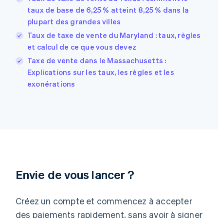
Estonie
taux de base de 6,25 % atteint 8,25 % dans la
English
plupart des grandes villes
États-Unis
Taux de taxe de vente du Maryland : taux, règles
English
Español
简体中文
Finlande
et calcul de ce que vous devez
English
Svenska
Taxe de vente dans le Massachusetts :
France
Explications sur les taux, les règles et les
Français
English
exonérations
Gibraltar
English
Grèce
English
Hongrie
English
Inde
English
Irlande
Envie de vous lancer ?
English
Italie
Italiano
English
Créez un compte et commencez à accepter
Japon
日本語
English
des paiements rapidement, sans avoir à signer