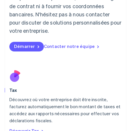
Lettonie
de contrat ni à fournir vos coordonnées
English
bancaires. N'hésitez pas à nous contacter
Liechtenstein
pour discuter de solutions personnalisées pour
Deutsch
English
Lituanie
votre entreprise.
English
Luxembourg
Français
Deutsch
English
Démarrer
Contacter notre équipe
Malaisie
English
简体中文
Malte
English
Mexique
Español
English
Norvège
Tax
English
Nouvelle-Zélande
Découvrez où votre entreprise doit être inscrite,
English
facturez automatiquement le bon montant de taxes et
Pays-Bas
accédez aux rapports nécessaires pour effectuer vos
Nederlands
English
déclarations fiscales.
Pologne
English
Découvrir Tax