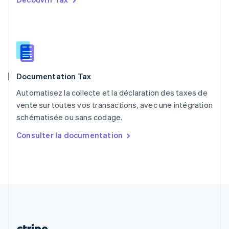
Portugal
Português
English
RAS de Hong Kong, Chine
English
简体中文
République tchèque
English
Roumanie
Documentation Tax
English
Royaume-Uni
Automatisez la collecte et la déclaration des taxes de
English
vente sur toutes vos transactions, avec une intégration
Singapour
schématisée ou sans codage.
English
简体中文
Slovaquie
Consulter la documentation
English
Slovénie
English
Italiano
Suède
Svenska
English
Suisse
Deutsch
Français
Italiano
English
Thaïlande
ไทย
English