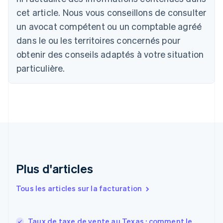
Autriche
cet article. Nous vous conseillons de consulter
Deutsch
English
un avocat compétent ou un comptable agréé
Belgique
Nederlands
Français
Deutsch
English
dans le ou les territoires concernés pour
Brésil
obtenir des conseils adaptés à votre situation
Português
English
Bulgarie
particulière.
English
Canada
English
Français
Chine continentale
简体中文
English
Chypre
English
Croatie
English
Italiano
Plus d'articles
Danemark
English
Émirats arabes unis
Tous les articles sur la facturation
English
Espagne
Español
English
Taux de taxe de vente au Texas : comment le