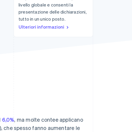
livello globale e consenti la
presentazione delle dichiarazioni,
tutto in un unico posto.
Stripe Sessions 2026
Scopri come Stripe sta
Ulteriori informazioni
costruendo
l'infrastruttura
economica per l'IA.
Guarda ora
l
6,0%
, ma molte contee applicano
a), che spesso fanno aumentare le