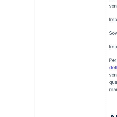
ven
Imp
Sov
Imp
Per
del
ven
qua
man