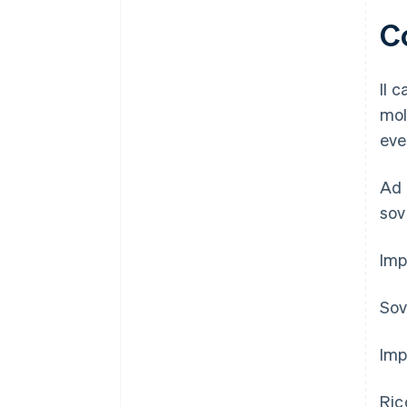
Co
Il 
mol
eve
Ad 
sov
Imp
Sov
Imp
Ric