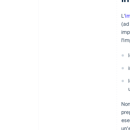
L'
i
(ad
imp
l'i
Non
pre
ese
un'