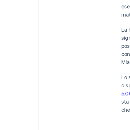
ese
mat
La 
sig
pos
con
Mia
Lo 
dis
5.0
sta
che