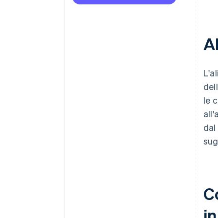
Al
L'a
del
le 
all
dal
sugl
Co
in