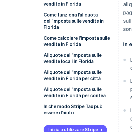
vendite in Florida
ali
pag
Come funziona l’aliquota
sul
dell’imposta sulle vendite in
Florida
son
Come calcolare l’imposta sulle
In 
vendite in Florida
Aliquote dell’imposta sulle
vendite locali in Florida
Fascia dell’imposta sulle vendite
Aliquote dell’imposta sulle
in Florida nel 2026
vendite in Florida per città
Aliquote dell’imposta sulle
vendite in Florida per contea
In che modo Stripe Tax può
essere d’aiuto
Inizia a utilizzare Stripe