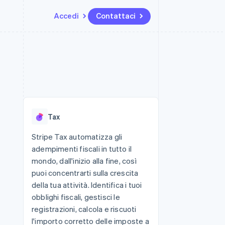
Accedi
Contattaci
Risorse
Ecosistema
Recapiti
me e marketplace
Altro
Integrazioni app
Partner
Contattaci
Product roadmap
ns
Esempi di codice
Stripe App Marketplace
Diventa nostro partner
Scopri cosa ti aspetta
 piattaforme
Blog per sviluppatori
 platforms
ibero
Stato dell'API
Radar
ari integrati
Prevenzione delle frodi
Tax
 fisiche
Atlas
Costituzione di start-up
Stripe Tax automatizza gli
adempimenti fiscali in tutto il
Climate
Rimozione del carbonio
mondo, dall'inizio alla fine, così
puoi concentrarti sulla crescita
Identity
Verifica online dell'identità
della tua attività. Identifica i tuoi
obblighi fiscali, gestisci le
registrazioni, calcola e riscuoti
l'importo corretto delle imposte a