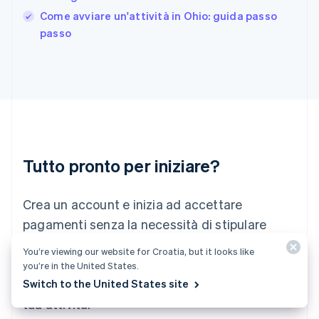
English
Come avviare un'attività in Ohio: guida passo
India
passo
English
Irlanda
English
Italia
Italiano
English
Lettonia
English
Liechtenstein
Deutsch
English
Tutto pronto per iniziare?
Lituania
English
Crea un account e inizia ad accettare
Lussemburgo
Français
Deutsch
English
pagamenti senza la necessità di stipulare
Malaysia
contratti o di comunicare le tue coordinate
English
简体中文
You’re viewing our website for Croatia, but it looks like
Malta
bancarie. In alternativa, contattaci per
you’re in the United States.
English
progettare un pacchetto personalizzato per la
Switch to the United States site
Messico
tua attività.
Español
English
Norvegia