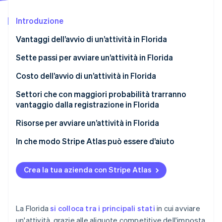
Scopri cosa ti aspetta
Introduzione
Radar
Ecosistema
Prevenzione delle frodi
Vantaggi dell’avvio di un’attività in Florida
Partner
Atlas
Stripe App Marketplace
Costituzione di start-up
Sette passi per avviare un’attività in Florida
Climate
Passo 1: scelta del nome.
Costo dell’avvio di un’attività in Florida
Rimozione del carbonio
Passo 2: scelta della struttura societaria.
Settori che con maggiori probabilità trarranno
Identity
Verifica online dell'identità
vantaggio dalla registrazione in Florida
Passo 3: scelta di un agente autorizzato.
Risorse per avviare un’attività in Florida
Passo 4: presentazione dei documenti per la
registrazione.
Risorse del governo statale
In che modo Stripe Atlas può essere d’aiuto
Passo 5: richiedi licenze e permessi relativi
Organizzazioni di supporto alle attività
Registrazione su Atlas
Stripe Sessions 2026
all’attività.
Crea la tua azienda con Stripe Atlas
Scopri come Stripe sta costruendo l'infrastruttura economi
Risorse locali
Accettazione di pagamenti e operazioni bancarie
Guarda ora
Passo 6: richiedi il codice EIN e apri un conto
prima dell’arrivo del tuo EIN
Risorse online
bancario.
Acquisto di azioni senza contanti da parte del
La Florida
si colloca tra i principali stati
in cui avviare
Risorse aggiuntive
Passo 7: cerca gli obblighi assicurativi e legali.
fondatore
un'attività, grazie alle aliquote competitive dell'imposta