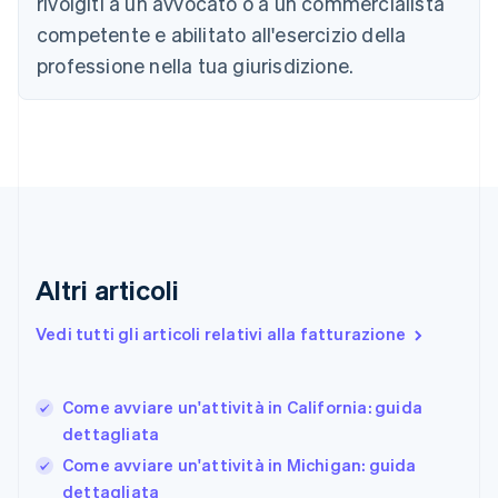
rivolgiti a un avvocato o a un commercialista
简体中文
English
competente e abilitato all'esercizio della
Cipro
professione nella tua giurisdizione.
English
Croazia
English
Italiano
Danimarca
English
Emirati Arabi Uniti
English
Estonia
English
Finlandia
Altri articoli
English
Svenska
Francia
Vedi tutti gli articoli relativi alla fatturazione
Français
English
Germania
Deutsch
English
Come avviare un'attività in California: guida
Giappone
日本語
English
dettagliata
Gibilterra
Come avviare un'attività in Michigan: guida
English
dettagliata
Grecia