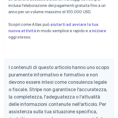
inclusa l'elaborazione dei pagamenti gratuita fino a un
anno per un volume massimo di 100.000 USD.
Scopri come Atlas può
aiutarti ad avviare la tua
nuova attività
in modo semplice e rapido e a
iniziare
oggi stesso.
Australia
English
Austria
I contenuti di questo articolo hanno uno scopo
Deutsch
English
puramente informativo e formativo e non
Belgio
devono essere intesi come consulenza legale
Nederlands
Français
Deutsch
English
Brasile
o fiscale. Stripe non garantisce l'accuratezza,
Português
English
la completezza, l'adeguatezza o l'attualità
Bulgaria
English
delle informazioni contenute nell'articolo. Per
Canada
assistenza sulla tua situazione specifica,
English
Français
Cina continentale