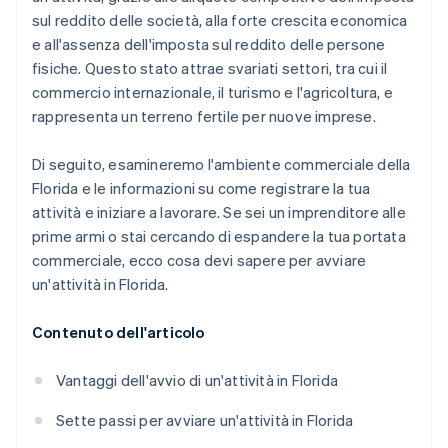
sul reddito delle società, alla forte crescita economica
Presentazione automatica della dichiarazione
e all'assenza dell'imposta sul reddito delle persone
fiscale 83(b)
fisiche. Questo stato attrae svariati settori, tra cui il
Documenti legali aziendali con idoneità globale
commercio internazionale, il turismo e l'agricoltura, e
rappresenta un terreno fertile per nuove imprese.
Un anno gratuito di Stripe Payments, più 50.000
USD in crediti e sconti offerti dai partner
Di seguito, esamineremo l'ambiente commerciale della
Florida e le informazioni su come registrare la tua
attività e iniziare a lavorare. Se sei un imprenditore alle
prime armi o stai cercando di espandere la tua portata
commerciale, ecco cosa devi sapere per avviare
un'attività in Florida.
Contenuto dell'articolo
Vantaggi dell'avvio di un'attività in Florida
Sette passi per avviare un'attività in Florida