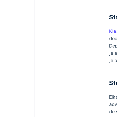
St
Kie
doo
Dep
je 
je 
St
Elk
adv
de 