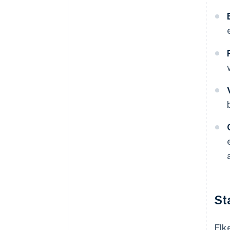
St
Elk