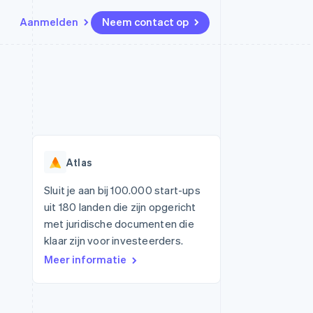
Aanmelden
Neem contact op
Bronnen
Ecosysteem
Contact
marktplaatsen
Meer
App-integraties
Partners
Neem contact op
Product roadmap
Voorbeelden van code
Stripe App Marketplace
Partner worden
Ontdek wat er in het verschiet
or platforms
Developerblog
ligt
r platforms
API-status
financiële
Radar
Atlas
Fraudepreventie
tuele kaarten
Atlas
ing
Sluit je aan bij 100.000 start-ups
Oprichting van een start-up
uit 180 landen die zijn opgericht
Climate
met juridische documenten die
CO₂-verwijdering
klaar zijn voor investeerders.
Identity
Meer informatie
Online identiteitsverificatie