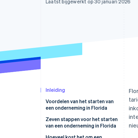
Laatst bijgewerkt op 30 januari 2026
Link
Versneld afrekenen
Financial Connections
Data gekoppelde rekeningen
Inleiding
Flo
tar
Voordelen van het starten van
een onderneming in Florida
ink
int
Zeven stappen voor het starten
nie
van een onderneming in Florida
Stap 1: Kies een naam.
Hoeveel kost het om een