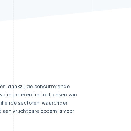
Stripe Sessions 2026
Ontdek hoe Stripe de
economische
infrastructuur voor AI
bouwt.
Nu bekijken
ten, dankzij de concurrerende
sche groei en het ontbreken van
hillende sectoren, waaronder
t een vruchtbare bodem is voor