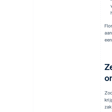
Flo
aan
een
Z
o
Zod
kri
zak