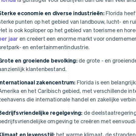
Sterke economie en diverse industrieën:
Florida hee
sterke punten op het gebied van landbouw, lucht- en r
Het is ook koploper op het gebied van toerisme en hore
per jaar
en creëert een enorme markt voor ondernemers 
pretpark- en entertainmentindustrie.
Grote en groeiende bevolking:
de grote - en groeiende
aanzienlijk klantenbestand.
Internationaal zakencentrum:
Florida is een belangrij
Amerika en het Caribisch gebied, met verschillende in
zeehavens die internationale handel en zakelijke verbi
Bedrijfsvriendelijke regelgeving:
de deelstaatregering
bedrijfsvriendelijke omgeving te creëren met eenvoud
Klimaat en levensstijl:
het warme klimaat, de stranden e