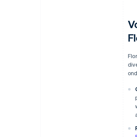
Juridische bedrijfsdocumenten
van wereldklasse
V
Een gratis jaar Stripe Payments,
Fl
plus $ 50.000 aan
partnervoordelen en kortingen
Flo
div
ond