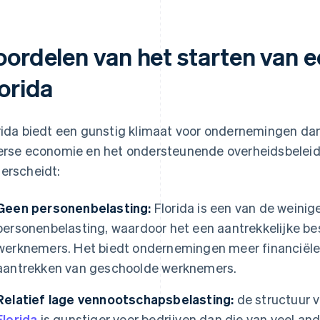
oordelen van het starten van 
orida
rida biedt een gunstig klimaat voor ondernemingen dan
erse economie en het ondersteunende overheidsbeleid. D
erscheidt:
Geen personenbelasting:
Florida is een van de weinig
personenbelasting, waardoor het een aantrekkelijke b
werknemers. Het biedt ondernemingen meer financiële fle
aantrekken van geschoolde werknemers.
Relatief lage vennootschapsbelasting:
de structuur 
Florida
is gunstiger voor bedrijven dan die van veel and