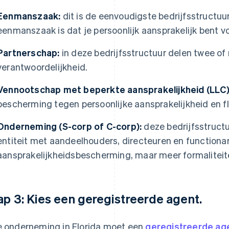
Eenmanszaak:
dit is de eenvoudigste bedrijfsstructuu
eenmanszaak is dat je persoonlijk aansprakelijk bent vo
Partnerschap:
in deze bedrijfsstructuur delen twee 
verantwoordelijkheid.
Vennootschap met beperkte aansprakelijkheid (LLC)
bescherming tegen persoonlijke aansprakelijkheid en f
Onderneming (S-corp of C-corp):
deze bedrijfsstructuu
entiteit met aandeelhouders, directeuren en functionar
aansprakelijkheidsbescherming, maar meer formaliteit
ap 3: Kies een geregistreerde agent.
e onderneming in Florida moet een
geregistreerde ag