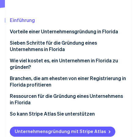
Betrugsprävention
Ecosystem
Atlas
Start-up-Gründung
Partner
Einführung
Stripe App-Marktplatz
Climate
Vorteile einer Unternehmensgründung in Florida
CO₂-Entnahme
Identity
Sieben Schritte für die Gründung eines
Online-Identitätsprüfung
Unternehmens in Florida
Schritt 1: Wählen Sie einen Namen.
Wie viel kostet es, ein Unternehmen in Florida zu
gründen?
Schritt 2: Wählen Sie die Unternehmensstruktur.
Branchen, die am ehesten von einer Registrierung in
Stripe-Sessions 2026
Schritt 3: Wählen Sie eine/n registrierte/n
Florida profitieren
Erfahren Sie, wie Stripe Lösungen für die Wirtschaft
Vertreter/in aus
Jetzt ansehen
Ressourcen für die Gründung eines Unternehmens
Schritt 4: Reichen Sie die Registrierungsdokumente
in Florida
ein.
Ressourcen der Bundesstaatsregierung
So kann Stripe Atlas Sie unterstützen
Schritt 5: Beantragen Sie relevante
Unternehmenslizenzen und Genehmigungen.
Unterstützende Organisationen für Unternehmen
Bei Atlas eine Unternehmensgründung beantragen
Unternehmensgründung mit Stripe Atlas
Schritt 6: Beantragen Sie die EIN-Nummer und
Lokale Ressourcen
Zahlungen und Bankgeschäfte vor Erhalt der EIN-