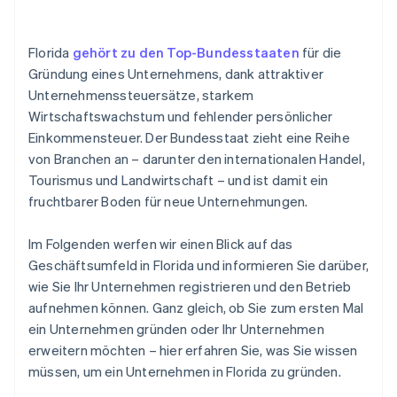
eröffnen Sie ein Bankkonto.
Nummer nutzen
Online-Ressourcen
Schritt 7: Informieren Sie sich über Versicherungen
Gründungsaktien ohne Einsatz eigener Mittel
Florida
gehört zu den Top-Bundesstaaten
für die
Zusätzliche Ressourcen
und rechtliche Pflichten.
erwerben
Gründung eines Unternehmens, dank attraktiver
Unternehmenssteuersätze, starkem
Automatische Einreichung des 83(b)-
Wirtschaftswachstum und fehlender persönlicher
Steuerformulars
Einkommensteuer. Der Bundesstaat zieht eine Reihe
Hochwertige rechtliche Unternehmensdokumente
von Branchen an – darunter den internationalen Handel,
Tourismus und Landwirtschaft – und ist damit ein
Ein Jahr Stripe Payments kostenlos, plus
fruchtbarer Boden für neue Unternehmungen.
Partnergutschriften und Rabatte im Wert von
50.000 USD
Im Folgenden werfen wir einen Blick auf das
Geschäftsumfeld in Florida und informieren Sie darüber,
wie Sie Ihr Unternehmen registrieren und den Betrieb
aufnehmen können. Ganz gleich, ob Sie zum ersten Mal
ein Unternehmen gründen oder Ihr Unternehmen
erweitern möchten – hier erfahren Sie, was Sie wissen
müssen, um ein Unternehmen in Florida zu gründen.