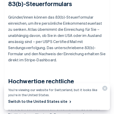
83(b)-Steuerformulars
Gründer/innen können das 83(b)-Steuerformular
einreichen, um ihre persönliche Einkommensteuerlast
zu senken. Atlas übernimmt die Einreichung für Sie –
unabhängig davon, ob Sie in den USA oder im Ausland
ansässig sind – per USPS Certified Mail mit
Sendungsverfolgung. Das unterschriebene 83(b)-
Formular und den Nachweis der Einreichung erhalten Sie
direkt im Stripe-Dashboard.
Hochwertige rechtliche
Unternehmensdokumente
You’re viewing our website for Switzerland, but it looks like
you’re in the United States.
Switch to the United States site
Atlas stellt alle notwendigen
Rechtsdokumente
bereit, um sofort mit Ihrem Unternehmen zu starten.