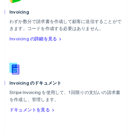
Nederlands
Français
Deutsch
English
ポーランド
Invoicing
English
わずか数分で請求書を作成して顧客に送信することがで
ポルトガル
Português
English
きます。コードを作成する必要はありません。
マルタ
Invoicing の詳細を見る
English
マレーシア
English
简体中文
メキシコ
Español
English
ラトビア
English
Invoicing のドキュメント
リトアニア
English
Stripe Invoicing を使用して、1 回限りの支払いの請求書
リヒテンシュタイン
を作成し、管理します。
Deutsch
English
ルーマニア
ドキュメントを見る
English
ルクセンブルグ
Français
Deutsch
English
中国香港特別行政区