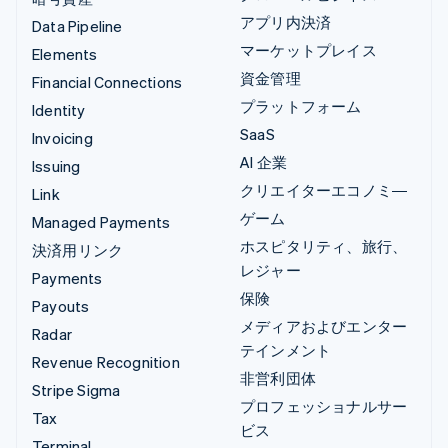
アプリ内決済
Data Pipeline
マーケットプレイス
Elements
資金管理
Financial Connections
プラットフォーム
Identity
SaaS
Invoicing
AI 企業
Issuing
クリエイターエコノミ―
Link
ゲーム
Managed Payments
ホスピタリティ、旅行、
決済用リンク
レジャー
Payments
保険
Payouts
メディアおよびエンター
Radar
テインメント
Revenue Recognition
非営利団体
Stripe Sigma
プロフェッショナルサー
Tax
ビス
Terminal