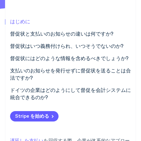
パートナー
Climate
Stripe App Marketplace
カーボンリムーバル
はじめに
Identity
オンライン本人確認
督促状と支払いのお知らせの違いは何ですか?
支払いのお知らせ
督促状はいつ義務付けられ、いつそうでないのか?
督促
督促状にはどのような情報を含めるべきでしょうか?
Stripe Sessions 2026
見出し、請求書番号、支払い遅延の通知
支払いのお知らせを発行せずに督促状を送ることは合
Stripe が AI の経済インフラをどのように構築しているかを
法ですか?
ご覧ください。
元の支払い期限と新しい支払い期限
こちらをご覧ください
戦略的決定
ドイツの企業はどのようにして督促を会計システムに
督促手数料と遅延支払い利息
統合できるのか?
コミュニケーション面での判断
支払い総額
手動およびデジタルの督促方法
支払いのお知らせと督促の実際
Stripe を始める
Stripe Billing による督促の自動化
遅延した支払い
を回収する際、企業が体系的なアプロー