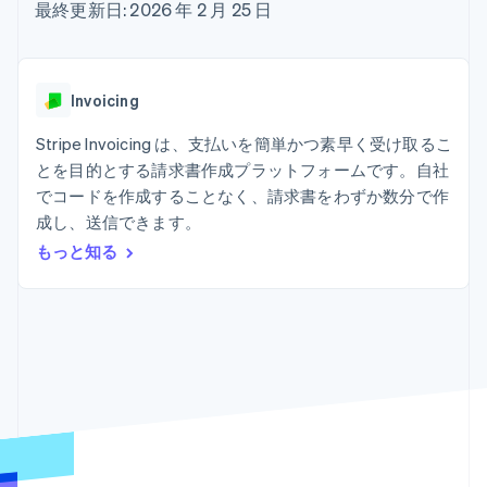
Recognition
ポーネント
最終更新日: 2026 年 2 月 25 日
SaaS
従量課金請求を提供
決済手段
製品ロードマップ
ステーブルコイン担保型
会計管理の
125 以上の決
Sessions 年次カンファ
のカードを発行
自動化
済手段を利用
レンス
エージェントによるサー
Stripe
可能
Terminal
採用情報
ビスのプロビジョニング
Invoicing
Sigma
業種別
対面支払い
ニュースルーム
と管理
カスタムレ
Authorization
Stripe Press
Stripe Invoicing は、支払いを簡単かつ素早く受け取るこ
ポート
Boost
AI 企業
Data
決済成功率の
とを目的とする請求書作成プラットフォームです。自社
クリエイターエコノミ―
Pipeline
最適化
ゲーム
でコードを作成することなく、請求書をわずか数分で作
リソース
データの同
Link
ホスピタリティ、旅行、
お問い合わせ
成し、送信できます。
期
スピーディー
レジャー
な決済
保険
アプリへの導入
もっと知る
営業にお問い合わせ
メディアおよびエンター
コードサンプル
パートナーになる
テインメント
開発者のブログ
非営利団体
API ステータス
プロフェッショナルサー
その他
ビス
Product roadmap
パブリックセクター
今後の予定を確認
小売業
Radar
不正防止
エコシステム
Atlas
スタートアップの企業設立