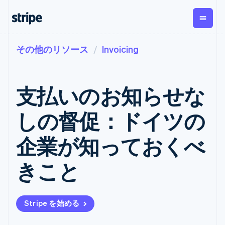
その他のリソース
Invoicing
企業規模別
ドキュメント
学ぶ
支払い
収益
資金管
プラッ
理
フォー
大企業向け
Stripe のドキュメント
ブログ
とマー
Payments
Billing
スタートアップ向け
API リファレンス
導入事例
支払いのお知らせな
オンライン決
経常収益
ットプ
Global
ライブラリと SDK
ガイド
済
Metronome
Payouts
イス
Stripe Apps
Managed
しの督促：ドイツの
従量課金
Payments
第三者
Connec
ユースケース別
マーチャント
サブスクリ
への入
サポート
プション
オブレコード
金
企業が知っておくべ
プラッ
ガイド
エージェンティックコマ
サブスクリ
ソリューショ
Payment links
フォー
ース
サポートに問い合わせる
プションの
ン
決済の
E コマース / ECサイト
オンライン決済を受け付
管理サポートプラン
コーディング
管理
Invoicing
きこと
築
埋込型金融
け
プロフェッショナルサー
1 回限りまた
不要の決済ペ
請求・財務関連
構築済みの決済を実装
ビス
は継続
ージ
Checkout
グローバルビジネス
プラットフォームまたは
構築済み決済
Tax
アプリ内決済
マーケットプレイスを構
消費税と
UI
Stripe を始める
マーケットプレイス
築する
VAT の自動
Elements
資金管理
サブスクリプションを管
柔軟な UI コン
計算
Revenue
会社
プラットフォーム
理