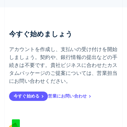
ไทย
English
チェコ共和国
English
デンマーク
English
今すぐ始めましょう
ドイツ
Deutsch
English
ニュージーランド
アカウントを作成し、支払いの受け付けを開始
English
しましょう。契約や、銀行情報の提出などの手
ノルウェー
English
続きは不要です。貴社ビジネスに合わせたカス
ハンガリー
タムパッケージのご提案については、営業担当
English
フィンランド
にお問い合わせください。
English
Svenska
ブラジル
今すぐ始める
営業にお問い合わせ
Português
English
フランス
Français
English
ブルガリア
English
ベルギー