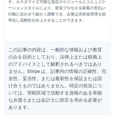
す。カスタマイズ可能な送信スケジュールとコミュニケ
ーションスタイルにより、督促プロセスを顧客の支払い
アイルランド
行動に合わせて細かく調整でき、企業は売掛金管理を効
English
率化し流動性を向上させることができます。
アメリカ
English
Español
简体中文
アラブ首長国連邦
English
イギリス
English
この記事の内容は、一般的な情報および教育
イタリア
のみを目的としており、法律上または税務上
Italiano
English
インド
のアドバイスとして解釈されるべきではあり
English
ません。Stripe は、記事内の情報の正確性、完
エストニア
全性、妥当性、または最新性を保証または請
English
オーストラリア
け合うものではありません。特定の状況につ
English
いては、管轄区域で活動する資格のある有能
オーストリア
Deutsch
English
な弁護士または会計士に助言を求める必要が
オランダ
あります。
Nederlands
English
カナダ