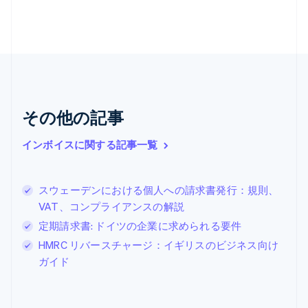
English
Français
キプロス
English
ギリシア
English
クロアチア
English
Italiano
ジブラルタル
その他の記事
English
シンガポール
インボイスに関する記事一覧
English
简体中文
スイス
Deutsch
Français
Italiano
English
スウェーデンにおける個人への請求書発行：規則、
スウェーデン
VAT、コンプライアンスの解説
Svenska
English
スペイン
定期請求書: ドイツの企業に求められる要件
Español
English
HMRC リバースチャージ：イギリスのビジネス向け
スロバキア
ガイド
English
スロベニア
English
Italiano
タイ