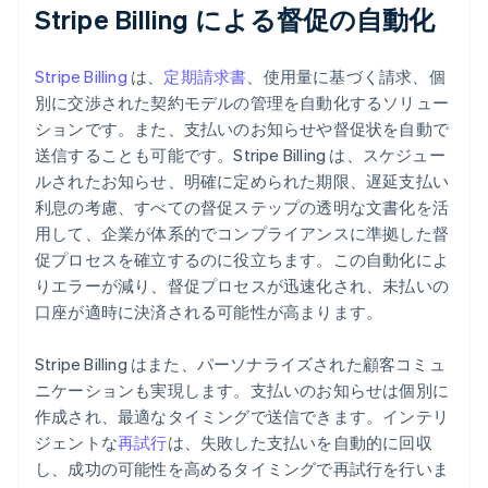
Stripe Billing による督促の自動化
Stripe Billing
は、
定期請求書
、使用量に基づく請求、個
別に交渉された契約モデルの管理を自動化するソリュー
ションです。また、支払いのお知らせや督促状を自動で
送信することも可能です。Stripe Billing は、スケジュー
ルされたお知らせ、明確に定められた期限、遅延支払い
利息の考慮、すべての督促ステップの透明な文書化を活
用して、企業が体系的でコンプライアンスに準拠した督
促プロセスを確立するのに役立ちます。この自動化によ
りエラーが減り、督促プロセスが迅速化され、未払いの
口座が適時に決済される可能性が高まります。
Stripe Billing はまた、パーソナライズされた顧客コミュ
ニケーションも実現します。支払いのお知らせは個別に
作成され、最適なタイミングで送信できます。インテリ
ジェントな
再試行
は、失敗した支払いを自動的に回収
し、成功の可能性を高めるタイミングで再試行を行いま