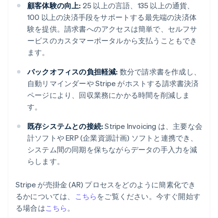
顧客体験の向上:
25 以上の言語、135 以上の通貨、
100 以上の決済手段をサポートする最先端の決済体
験を提供。請求書へのアクセスは簡単で、セルフサ
ービスのカスタマーポータルから支払うこともでき
ます。
バックオフィスの負担軽減:
数分で請求書を作成し、
自動リマインダーや Stripe がホストする請求書決済
ページにより、回収業務にかかる時間を削減しま
す。
既存システムとの接続:
Stripe Invoicing は、主要な会
計ソフトや ERP (企業資源計画) ソフトと連携でき、
システム間の同期を保ちながらデータの手入力を減
らします。
Stripe が売掛金 (AR) プロセスをどのように簡素化でき
アイルランド
るかについては、
こちら
をご覧ください。今すぐ開始す
English
る場合は
こちら
。
アメリカ