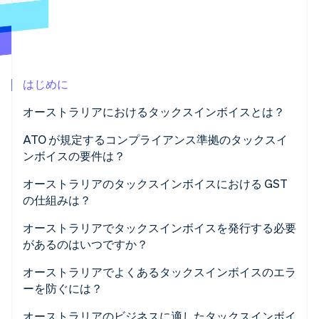
パートナー
Climate
Stripe App Marketplace
カーボンリムーバル
Identity
オンライン本人確認
はじめに
オーストラリアにおけるタックスインボイスとは？
ATO が規定するコンプライアンス準拠のタックスイ
Stripe Sessions 2026
ンボイスの要件は？
Stripe が AI の経済インフラをどのように構築しているかを
ご覧ください。
オーストラリアのタックスインボイスにおける GST
こちらをご覧ください
の仕組みは？
オーストラリアでタックスインボイスを発行する必要
があるのはいつですか？
オーストラリアでよくあるタックスインボイスのエラ
ーを防ぐには？
オーストラリアのビジネスに適したタックスインボイ