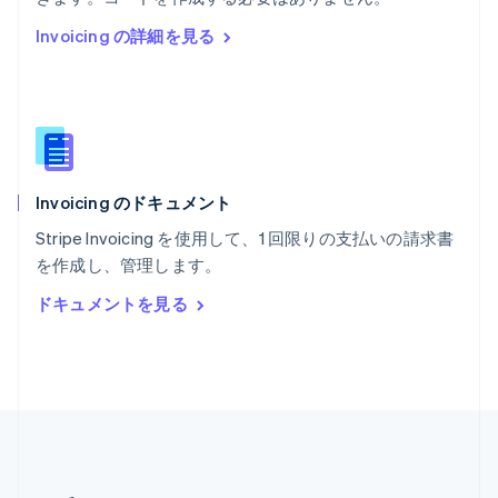
マルタ
Invoicing の詳細を見る
English
マレーシア
English
简体中文
メキシコ
Español
English
ラトビア
English
Invoicing のドキュメント
リトアニア
English
Stripe Invoicing を使用して、1 回限りの支払いの請求書
リヒテンシュタイン
を作成し、管理します。
Deutsch
English
ルーマニア
ドキュメントを見る
English
ルクセンブルグ
Français
Deutsch
English
中国香港特別行政区
English
简体中文
中国本土
简体中文
English
日本
日本語
English