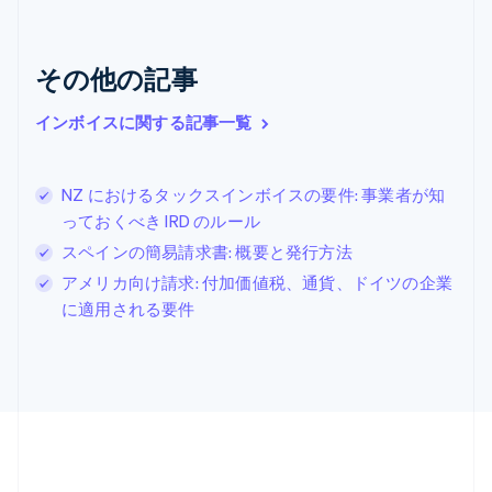
English
クロアチア
English
Italiano
ジブラルタル
その他の記事
English
シンガポール
インボイスに関する記事一覧
English
简体中文
スイス
Deutsch
Français
Italiano
English
NZ におけるタックスインボイスの要件: 事業者が知
スウェーデン
っておくべき IRD のルール
Svenska
English
スペイン
スペインの簡易請求書: 概要と発行方法
Español
English
アメリカ向け請求: 付加価値税、通貨、ドイツの企業
スロバキア
に適用される要件
English
スロベニア
English
Italiano
タイ
ไทย
English
チェコ共和国
English
デンマーク
English