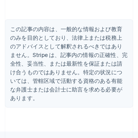
English
Español
简体中文
アラブ首長国連邦
English
イギリス
English
この記事の内容は、一般的な情報および教育
イタリア
のみを目的としており、法律上または税務上
Italiano
English
インド
のアドバイスとして解釈されるべきではあり
English
ません。Stripe は、記事内の情報の正確性、完
エストニア
全性、妥当性、または最新性を保証または請
English
オーストラリア
け合うものではありません。特定の状況につ
English
いては、管轄区域で活動する資格のある有能
オーストリア
Deutsch
English
な弁護士または会計士に助言を求める必要が
オランダ
あります。
Nederlands
English
カナダ
English
Français
キプロス
English
ギリシア