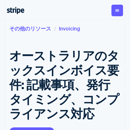
その他のリソース
Invoicing
企業規模別
ドキュメント
学ぶ
支払い
収益
資金管
プラッ
理
フォー
大企業向け
Stripe のドキュメント
ブログ
とマー
Payments
Billing
スタートアップ向け
API リファレンス
導入事例
オーストラリアのタ
オンライン決
経常収益
ットプ
Global
ライブラリと SDK
ガイド
済
Metronome
Payouts
イス
Stripe Apps
Managed
ックスインボイス要
従量課金
Payments
第三者
Connec
ユースケース別
マーチャント
サブスクリ
への入
サポート
プション
オブレコード
金
件: 記載事項、発行
プラッ
ガイド
エージェンティックコマ
サブスクリ
ソリューショ
Payment links
フォー
ース
サポートに問い合わせる
プションの
ン
決済の
E コマース / ECサイト
オンライン決済を受け付
管理サポートプラン
コーディング
管理
Invoicing
タイミング、コンプ
築
埋込型金融
け
プロフェッショナルサー
1 回限りまた
不要の決済ペ
請求・財務関連
構築済みの決済を実装
ビス
は継続
ージ
Checkout
ライアンス対応
グローバルビジネス
プラットフォームまたは
構築済み決済
Tax
アプリ内決済
マーケットプレイスを構
消費税と
UI
マーケットプレイス
築する
VAT の自動
Elements
資金管理
サブスクリプションを管
柔軟な UI コン
計算
Revenue
会社
プラットフォーム
理