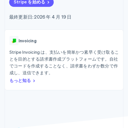
Recognition
ポーネント
Stripe を始める
SaaS
従量課金請求を提供
決済手段
製品ロードマップ
ステーブルコイン担保型
会計管理の
125 以上の決
Sessions 年次カンファ
のカードを発行
最終更新日: 2026 年 4 月 19 日
自動化
済手段を利用
レンス
エージェントによるサー
Stripe
可能
Terminal
採用情報
ビスのプロビジョニング
Sigma
業種別
対面支払い
ニュースルーム
と管理
カスタムレ
Authorization
Stripe Press
ポート
Boost
AI 企業
Invoicing
Data
決済成功率の
クリエイターエコノミ―
Pipeline
最適化
ゲーム
Stripe Invoicing は、支払いを簡単かつ素早く受け取るこ
リソース
データの同
Link
ホスピタリティ、旅行、
お問い合わせ
とを目的とする請求書作成プラットフォームです。自社
期
スピーディー
レジャー
な決済
保険
アプリへの導入
でコードを作成することなく、請求書をわずか数分で作
営業にお問い合わせ
メディアおよびエンター
コードサンプル
パートナーになる
成し、送信できます。
テインメント
開発者のブログ
もっと知る
非営利団体
API ステータス
プロフェッショナルサー
その他
ビス
Product roadmap
パブリックセクター
今後の予定を確認
小売業
Radar
不正防止
エコシステム
Atlas
スタートアップの企業設立