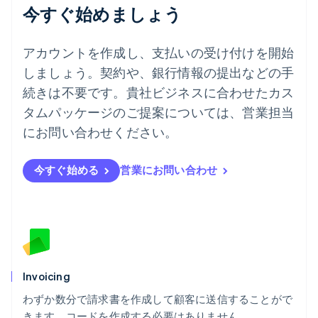
今すぐ始めましょう
ドイツ
Deutsch
English
ニュージーランド
アカウントを作成し、支払いの受け付けを開始
English
しましょう。契約や、銀行情報の提出などの手
ノルウェー
English
続きは不要です。貴社ビジネスに合わせたカス
ハンガリー
タムパッケージのご提案については、営業担当
English
フィンランド
にお問い合わせください。
English
Svenska
ブラジル
今すぐ始める
営業にお問い合わせ
Português
English
フランス
Français
English
ブルガリア
English
ベルギー
Nederlands
Français
Deutsch
English
ポーランド
Invoicing
English
わずか数分で請求書を作成して顧客に送信することがで
ポルトガル
Português
English
きます。コードを作成する必要はありません。