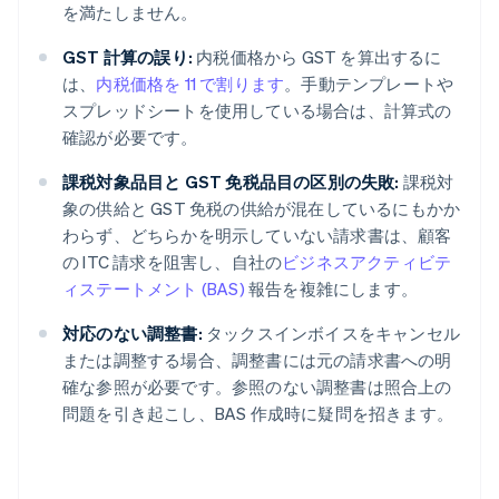
を満たしません。
GST 計算の誤り:
内税価格から GST を算出するに
は、
内税価格を 11 で割ります
。手動テンプレートや
スプレッドシートを使用している場合は、計算式の
確認が必要です。
課税対象品目と GST 免税品目の区別の失敗:
課税対
象の供給と GST 免税の供給が混在しているにもかか
わらず、どちらかを明示していない請求書は、顧客
の ITC 請求を阻害し、自社の
ビジネスアクティビテ
ィステートメント (BAS)
報告を複雑にします。
対応のない調整書:
タックスインボイスをキャンセル
または調整する場合、調整書には元の請求書への明
確な参照が必要です。参照のない調整書は照合上の
問題を引き起こし、BAS 作成時に疑問を招きます。