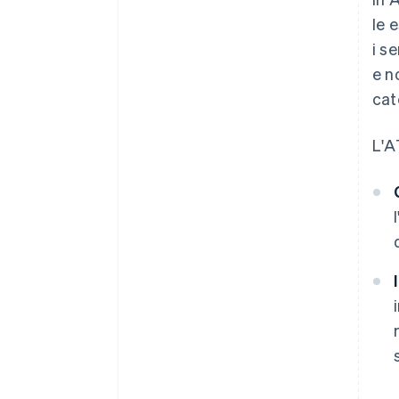
le 
i se
e n
cat
L'A