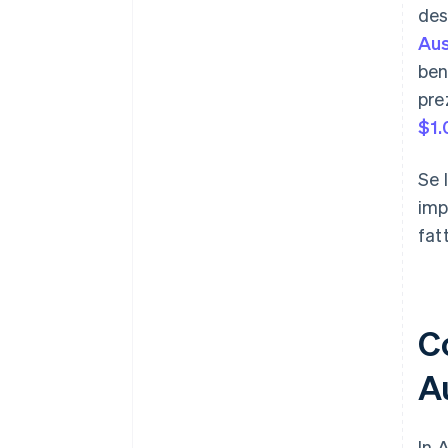
des
Aus
ben
pre
$1.
Se 
imp
fat
Co
A
In 