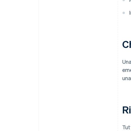
Ch
Una
eme
un
Ri
Tut