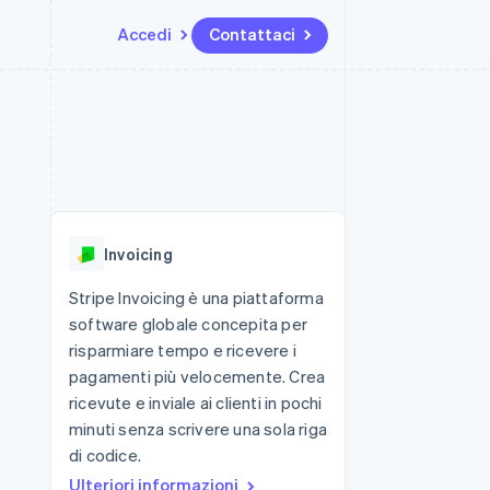
Accedi
Contattaci
Risorse
Ecosistema
Recapiti
me e marketplace
Altro
Integrazioni app
Partner
Contattaci
Product roadmap
ns
Esempi di codice
Stripe App Marketplace
Diventa nostro partner
Scopri cosa ti aspetta
 piattaforme
Blog per sviluppatori
ibero
Stato dell'API
Radar
Prevenzione delle frodi
Invoicing
Atlas
Costituzione di start-up
Stripe Invoicing è una piattaforma
software globale concepita per
Climate
Rimozione del carbonio
risparmiare tempo e ricevere i
pagamenti più velocemente. Crea
Identity
Verifica online dell'identità
ricevute e inviale ai clienti in pochi
minuti senza scrivere una sola riga
di codice.
Ulteriori informazioni