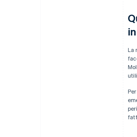
Q
in
La 
fac
Mol
uti
Per
eme
per
fatt