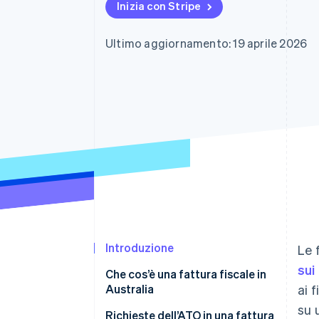
Inizia con Stripe
Link
Pagamento accelerato
Financial Connections
Ultimo aggiornamento: 19 aprile 2026
Conti finanziari collegati
Introduzione
Le 
sui
Che cos’è una fattura fiscale in
Australia
ai 
su 
Richieste dell’ATO in una fattura