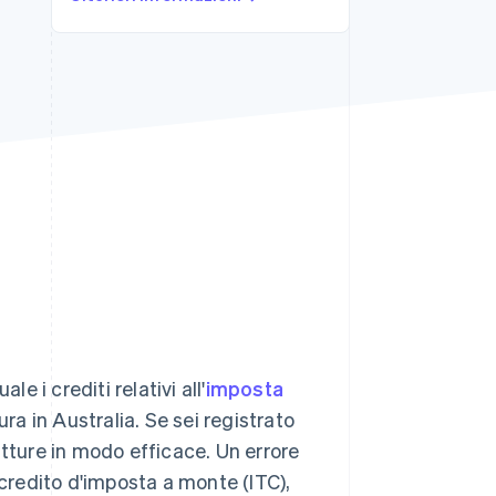
Stripe Sessions 2026
Scopri come Stripe sta
costruendo
l'infrastruttura
economica per l'IA.
Guarda ora
e i crediti relativi all'
imposta
ra in Australia. Se sei registrato
atture in modo efficace. Un errore
 credito d'imposta a monte (ITC),