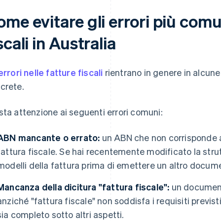
me evitare gli errori più comu
scali in Australia
errori nelle fatture fiscali
rientrano in genere in alcun
crete.
sta attenzione ai seguenti errori comuni:
ABN mancante o errato:
un ABN che non corrisponde ai 
fattura fiscale. Se hai recentemente modificato la strutt
modelli della fattura prima di emettere un altro docum
Mancanza della dicitura "fattura fiscale":
un documento
anziché "fattura fiscale" non soddisfa i requisiti previ
sia completo sotto altri aspetti.