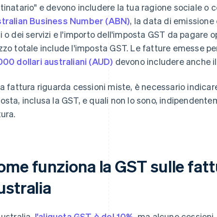
tinatario" e devono includere la tua ragione sociale o
tralian Business Number (ABN)
, la data di emissione
i o dei servizi e l'importo dell'imposta GST da pagare o
zzo totale include l'imposta GST. Le fatture emesse per
000 dollari australiani (AUD)
devono includere anche il
la fattura riguarda cessioni miste, è necessario indicar
osta, inclusa la GST, e quali non lo sono, indipendente
tura.
me funziona la GST sulle fattu
ustralia
Australia,
l'aliquota GST è del 10%
, ma alcune cessioni, 