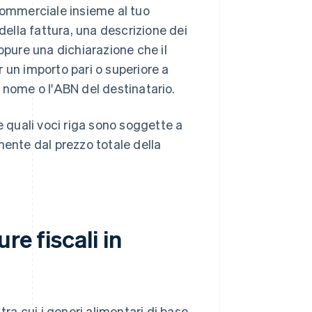
 commerciale insieme al tuo
 della fattura, una descrizione dei
ppure una dichiarazione che il
 un importo pari o superiore a
 nome o l'ABN del destinatario.
e quali voci riga sono soggette a
mente dal prezzo totale della
re fiscali in
tra cui i generi alimentari di base,