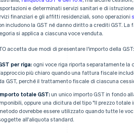
esportazioni e determinati servizi sanitari e di istruzion
rvizi finanziari e gli affitti residenziali, sono operazioni
on includono la GST né danno diritto a crediti GST. La f
egoria si applica a ciascuna voce venduta.
TO accetta due modi di presentare l'importo della GST
GST per riga:
ogni voce riga riporta separatamente la
l'approccio più chiaro quando una fattura fiscale include
da GST, perché il trattamento fiscale di ciascuna cessi
Importo totale GST:
un unico importo GST in fondo alla
imponibili, oppure una dicitura del tipo "Il prezzo total
metodo dovrebbe essere utilizzato quando tutte le voc
soggette all'aliquota standard.