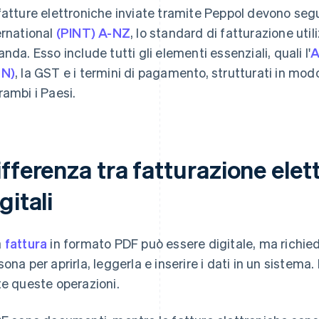
fatture elettroniche inviate tramite Peppol devono seg
ernational
(PINT) A-NZ
, lo standard di fatturazione uti
anda. Esso include tutti gli elementi essenziali, quali l'
A
BN)
, la GST e i termini di pagamento, strutturati in mod
rambi i Paesi.
fferenza tra fatturazione elet
gitali
a
fattura
in formato PDF può essere digitale, ma richie
sona per aprirla, leggerla e inserire i dati in un sistema
te queste operazioni.