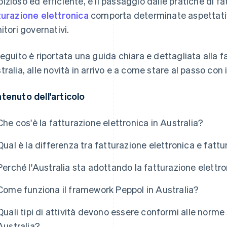
izioso ed efficiente, e il passaggio dalle pratiche di f
turazione elettronica
comporta determinate aspettative 
nitori governativi.
seguito è riportata una guida chiara e dettagliata alla f
tralia, alle novità in arrivo e a come stare al passo con 
tenuto dell'articolo
Che cos'è la fatturazione elettronica in Australia?
Qual è la differenza tra fatturazione elettronica e fattur
Perché l'Australia sta adottando la fatturazione elettr
Come funziona il framework Peppol in Australia?
Quali tipi di attività devono essere conformi alle norme 
Australia?