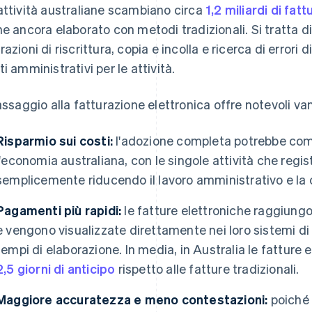
attività australiane scambiano circa
1,2 miliardi di fatt
ne ancora elaborato con metodi tradizionali. Si tratta 
razioni di riscrittura, copia e incolla e ricerca di erro
ti amministrativi per le attività.
passaggio alla fatturazione elettronica offre notevoli van
Risparmio sui costi:
l'adozione completa potrebbe compo
l'economia australiana, con le singole attività che regis
semplicemente riducendo il lavoro amministrativo e la c
Pagamenti più rapidi:
le fatture elettroniche raggiung
e vengono visualizzate direttamente nei loro sistemi d
tempi di elaborazione. In media, in Australia le fattur
2,5 giorni di anticipo
rispetto alle fatture tradizionali.
Maggiore accuratezza e meno contestazioni:
poiché 