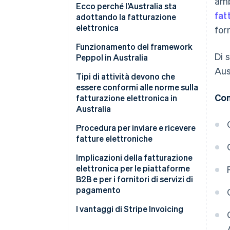
amb
Ecco perché l’Australia sta
fat
adottando la fatturazione
elettronica
for
Funzionamento del framework
Di 
Peppol in Australia
Aus
Tipi di attività devono che
essere conformi alle norme sulla
Con
fatturazione elettronica in
Australia
Procedura per inviare e ricevere
fatture elettroniche
Collegati alla rete Peppol
Implicazioni della fatturazione
elettronica per le piattaforme
Utilizza il formato corretto
B2B e per i fornitori di servizi di
pagamento
Identifica la tua attività
I vantaggi di Stripe Invoicing
Fai svolgere al software il lavoro
difficile