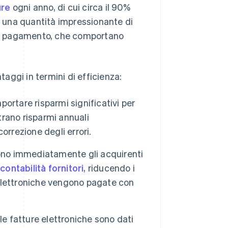
ure
ogni anno, di cui circa il 90%
di una quantità impressionante di
ri di pagamento, che comportano
taggi in termini di efficienza:
rtare risparmi significativi per
trano risparmi annuali
orrezione degli errori.
ono immediatamente gli acquirenti
i
contabilità fornitori
, riducendo i
e elettroniche vengono pagate con
le fatture elettroniche sono dati