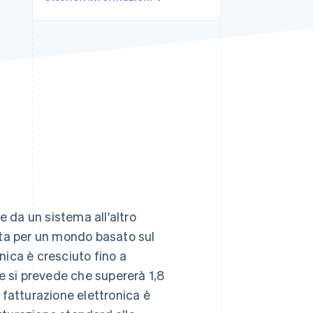
Stripe Sessions 2026
Scopri come Stripe sta
costruendo
l'infrastruttura
economica per l'IA.
Guarda ora
e da un sistema all'altro
ata per un mondo basato sul
onica è cresciuto fino a
e si prevede che supererà 1,8
a fatturazione elettronica è