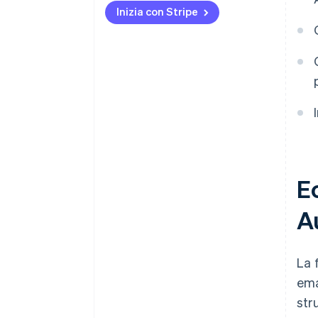
Inizia con Stripe
Conserva la documentazione
Ec
A
La 
ema
stru