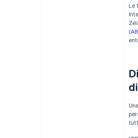
Le 
Int
Zel
(A
ent
Di
di
Un
per
tut