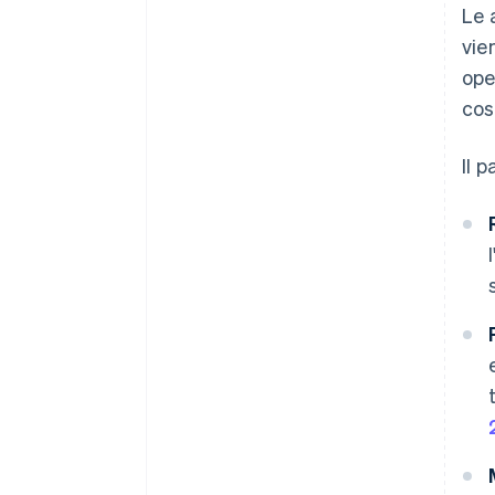
Le 
vie
ope
cos
Il 