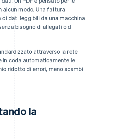
 dati. Un PDF è pensato per le
in alcun modo. Una fattura
a di dati leggibili da una macchina
senza bisogno di allegati o di
tandardizzato attraverso la rete
re in coda automaticamente le
hio ridotto di errori, meno scambi
tando la