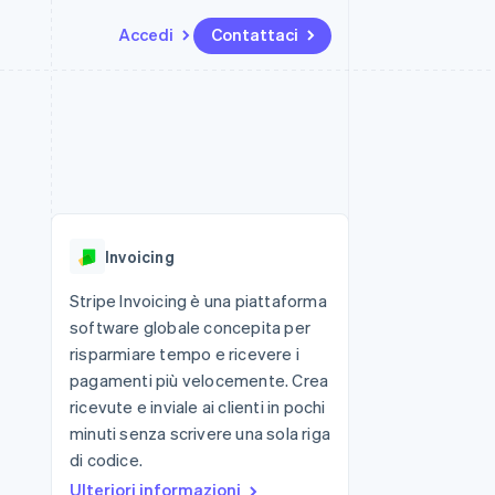
Accedi
Contattaci
Risorse
Ecosistema
Recapiti
me e marketplace
Altro
Integrazioni app
Partner
Contattaci
Product roadmap
ns
Esempi di codice
Stripe App Marketplace
Diventa nostro partner
Scopri cosa ti aspetta
 piattaforme
Blog per sviluppatori
ibero
Stato dell'API
Radar
Prevenzione delle frodi
Invoicing
Atlas
Costituzione di start-up
Stripe Invoicing è una piattaforma
software globale concepita per
Climate
Rimozione del carbonio
risparmiare tempo e ricevere i
pagamenti più velocemente. Crea
Identity
Verifica online dell'identità
ricevute e inviale ai clienti in pochi
minuti senza scrivere una sola riga
di codice.
Ulteriori informazioni