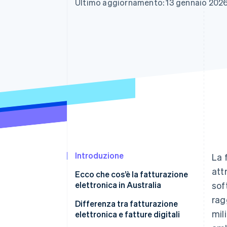
Ultimo aggiornamento: 13 gennaio 202
Link
Pagamento accelerato
Financial Connections
Conti finanziari collegati
Introduzione
La 
att
Ecco che cos’è la fatturazione
elettronica in Australia
sof
rag
Differenza tra fatturazione
mil
elettronica e fatture digitali