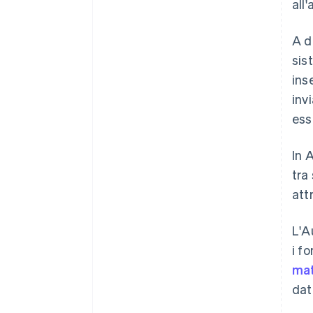
all'
A d
sis
ins
inv
ess
In 
tra
att
L'A
i f
mat
dat