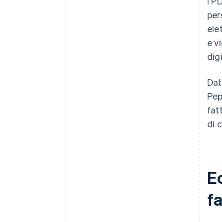
I P
per
ele
e v
dig
Dat
Pep
fat
di 
Ec
fa