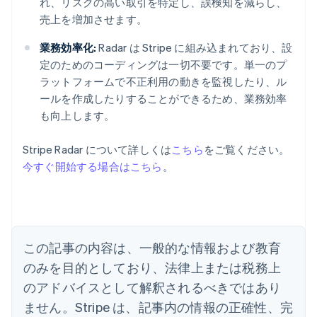
れ、リスクの高い取引を特定し、誤検知を減らし、
売上を増加させます。
業務効率化:
Radar は Stripe に組み込まれており、設
定のためのコーディングは一切不要です。単一のプ
ラットフォームで不正利用の動きを監視したり、ル
ールを作成したりすることができるため、業務効率
も向上します。
アイルランド
Stripe Radar について詳しくは
こちら
をご覧ください。
English
今すぐ開始する場合はこちら
。
アメリカ
English
Español
简体中文
アラブ首長国連邦
English
イギリス
English
この記事の内容は、一般的な情報および教育
イタリア
のみを目的としており、法律上または税務上
Italiano
English
インド
のアドバイスとして解釈されるべきではあり
English
ません。Stripe は、記事内の情報の正確性、完
エストニア