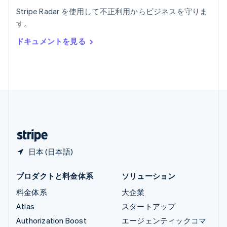
English
Stripe Radar を使用して不正利用からビジネスを守りま
リヒテンシュタイン
す。
Deutsch
English
ルーマニア
ドキュメントを見る
English
ルクセンブルグ
Français
Deutsch
English
中国香港特別行政区
English
简体中文
中国本土
简体中文
English
日本
日本語
English
日本 (日本語)
プロダクトと料金体系
ソリューション
料金体系
大企業
Atlas
スタートアップ
Authorization Boost
エージェンティックコマ