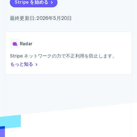
Recognition
ポーネント
Stripe を始める
SaaS
従量課金請求を提供
決済手段
製品ロードマップ
ステーブルコイン担保型
会計管理の
125 以上の決
Sessions 年次カンファ
のカードを発行
最終更新日: 2026年5月20日
自動化
済手段を利用
レンス
エージェントによるサー
Stripe
可能
Terminal
採用情報
ビスのプロビジョニング
Sigma
業種別
対面支払い
ニュースルーム
と管理
カスタムレ
Authorization
Stripe Press
ポート
Boost
AI 企業
Radar
Data
決済成功率の
クリエイターエコノミ―
Pipeline
最適化
ゲーム
Stripe ネットワークの力で不正利用を防止します。
リソース
データの同
Link
ホスピタリティ、旅行、
お問い合わせ
期
もっと知る
スピーディー
レジャー
な決済
保険
アプリへの導入
営業にお問い合わせ
メディアおよびエンター
コードサンプル
パートナーになる
テインメント
開発者のブログ
非営利団体
API ステータス
プロフェッショナルサー
その他
ビス
Product roadmap
パブリックセクター
今後の予定を確認
小売業
Radar
不正防止
エコシステム
Atlas
スタートアップの企業設立