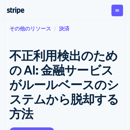
その他のリソース
決済
企業規模別
ドキュメント
学ぶ
支払い
収益
資金管
プラッ
理
フォー
大企業向け
Stripe のドキュメント
ブログ
とマー
Payments
Billing
スタートアップ向け
API リファレンス
導入事例
不正利用検出のため
オンライン決
経常収益
ットプ
Global
ライブラリと SDK
ガイド
済
Metronome
Payouts
イス
Stripe Apps
Managed
の AI: 金融サービス
従量課金
Payments
第三者
Connec
ユースケース別
マーチャント
サブスクリ
への入
サポート
プション
オブレコード
金
がルールベースのシ
プラッ
ガイド
エージェンティックコマ
サブスクリ
ソリューショ
Payment links
フォー
ース
サポートに問い合わせる
プションの
ン
決済の
E コマース / ECサイト
オンライン決済を受け付
管理サポートプラン
コーディング
管理
Invoicing
ステムから脱却する
築
埋込型金融
け
プロフェッショナルサー
1 回限りまた
不要の決済ペ
請求・財務関連
構築済みの決済を実装
ビス
は継続
ージ
Checkout
方法
グローバルビジネス
プラットフォームまたは
構築済み決済
Tax
アプリ内決済
マーケットプレイスを構
消費税と
UI
マーケットプレイス
築する
VAT の自動
Elements
資金管理
サブスクリプションを管
柔軟な UI コン
計算
Revenue
会社
プラットフォーム
理