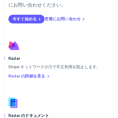
English
Svenska
にお問い合わせください。
ブラジル
Português
English
フランス
今すぐ始める
営業にお問い合わせ
Français
English
ブルガリア
English
ベルギー
Nederlands
Français
Deutsch
English
ポーランド
English
Radar
ポルトガル
Português
English
Stripe ネットワークの力で不正利用を防止します。
マルタ
Radar の詳細を見る
English
マレーシア
English
简体中文
メキシコ
Español
English
ラトビア
English
Radar のドキュメント
リトアニア