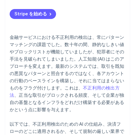
バイアスリスク
Stripe を始める
敵対的な圧力
責任の分担
金融サービスにおける不正利用の検出は、常にパターン
マッチングの課題でした。数十年の間、静的なしきい値
やブロックリストが機能していましたが、犯罪者にその
手法を見破られてしまいました。人工知能 (AI) はこのア
プローチを変えます。最新のシステムでは、取引を既知
の悪質なパターンと照合するのではなく、各アカウント
の行動のベースラインを構築し、それに当てはまらない
ものをフラグ付けします。これは、
不正利用の検出方
法
、正当な取引がブロックされる頻度、そして企業が独
自の基盤となるインフラをどれだけ構築する必要がある
かという点に影響を与えます。
以下では、不正利用検出のための AI の仕組み、決済フ
ローのどこに適用されるか、そして規制の厳しい業界で