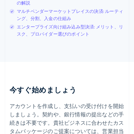
の解説
Svenska
English
スペイン
マルチベンダーマーケットプレイスの決済: ルーティ
Español
English
ング、分割、入金の仕組み
スロバキア
エンタープライズ向け組み込み型決済: メリット、リ
English
スロベニア
スク、プロバイダー選びのポイント
English
Italiano
タイ
ไทย
English
チェコ共和国
English
デンマーク
English
ドイツ
今すぐ始めましょう
Deutsch
English
ニュージーランド
English
アカウントを作成し、支払いの受け付けを開始
ノルウェー
しましょう。契約や、銀行情報の提出などの手
English
ハンガリー
続きは不要です。貴社ビジネスに合わせたカス
English
タムパッケージのご提案については、営業担当
フィンランド