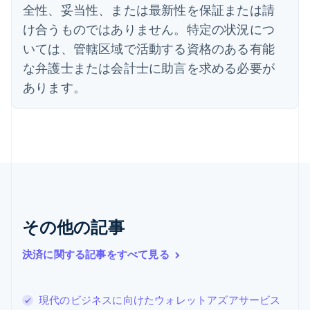
全性、妥当性、または最新性を保証または請
English
オーストラリア
け合うものではありません。特定の状況につ
English
いては、管轄区域で活動する資格のある有能
オーストリア
Deutsch
English
な弁護士または会計士に助言を求める必要が
オランダ
あります。
Nederlands
English
カナダ
English
Français
キプロス
English
ギリシア
English
クロアチア
English
Italiano
ジブラルタル
その他の記事
English
シンガポール
決済に関する記事をすべて見る
English
简体中文
スイス
Deutsch
Français
Italiano
English
現代のビジネスに向けたウォレットアズアサービス
スウェーデン