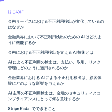
パートナー
Climate
Stripe App Marketplace
はじめに
カーボンリムーバル
Identity
金融サービスにおける不正利用検出が変化しているの
オンライン本人確認
はなぜか
金融業界において不正利用検出のための AI はどのよ
うに機能するか
行動モデリング
金融における不正利用検出を支える AI 技術とは
Stripe Sessions 2026
Stripe が AI の経済インフラをどのように構築しているかを
継続的な適応
教師あり学習
AI による不正利用の検出は、支払い、取引、リスク
ご覧ください。
管理にどのように適用されるのか
こちらをご覧ください
ネットワークレベルの可視性
教師なし学習
リアルタイムの取引のオーソリ
金融業界における AI による不正利用検出は、顧客体
リアルタイムの意思決定
グラフ分析
験にどのような影響を与えるか
取引後のモニタリング
行動バイオメトリクス
AI 主導の不正利用検出は、金融のセキュリティとコ
アカウント登録と本人確認
ンプライアンスにとって何を意味するか
大規模言語モデル
ポートフォリオのリスク管理
説明可能性
Stripe Radar でできること