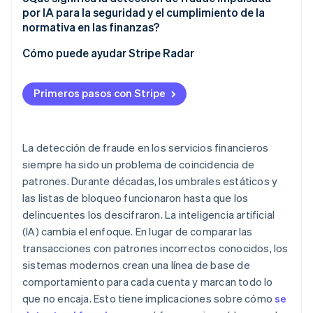
Onboarding y verificación de identidad
por IA para la seguridad y el cumplimiento de la
Modelos de lenguaje grande
normativa en las finanzas?
Gestión de riesgos de la cartera
Explicabilidad
Cómo puede ayudar Stripe Radar
Riesgo de sesgo
Primeros pasos con Stripe
Presión adversaria
División de responsabilidades
La detección de fraude en los servicios financieros
siempre ha sido un problema de coincidencia de
patrones. Durante décadas, los umbrales estáticos y
las listas de bloqueo funcionaron hasta que los
delincuentes los descifraron. La inteligencia artificial
(IA) cambia el enfoque. En lugar de comparar las
transacciones con patrones incorrectos conocidos, los
sistemas modernos crean una línea de base de
comportamiento para cada cuenta y marcan todo lo
que no encaja. Esto tiene implicaciones sobre cómo
se