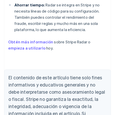
Ahorrar tiempo:
Radar se integra en Stripe y no
necesita líneas de código para su configuración.
También puedes controlar el rendimiento del
fraude, escribir reglas y mucho más en una sola
plataforma, lo que aumenta la eficiencia.
Obtén más información
sobre Stripe Radar o
empieza a utilizarlo
hoy.
Alemania
Deutsch
English
Australia
El contenido de este artículo tiene solo fines
English
informativos y educativos generales y no
Austria
debe interpretarse como asesoramiento legal
Deutsch
English
Bélgica
o fiscal. Stripe no garantiza la exactitud, la
Nederlands
Français
Deutsch
English
integridad, adecuación o vigencia de la
Brasil
Português
English
información incluida en el artículo. Si