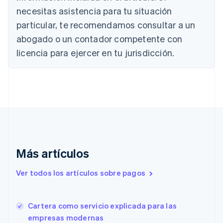
Bulgaria
necesitas asistencia para tu situación
English
Canadá
particular, te recomendamos consultar a un
English
Français
abogado o un contador competente con
China continental
licencia para ejercer en tu jurisdicción.
简体中文
English
Chipre
English
Croacia
English
Italiano
Dinamarca
English
Emiratos Árabes Unidos
English
Eslovaquia
Más artículos
English
Eslovenia
Ver todos los artículos sobre pagos
English
Italiano
España
Español
English
Cartera como servicio explicada para las
Estados Unidos
English
Español
简体中文
empresas modernas