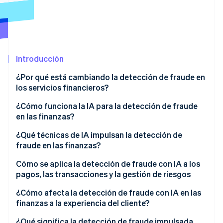
Ecosistema
Sesiones de Stripe 2026
Socios
Descubre cómo Stripe construye la infraestructura económi
Introducción
Stripe App Marketplace
Mirar ahora
¿Por qué está cambiando la detección de fraude en
los servicios financieros?
¿Cómo funciona la IA para la detección de fraude
en las finanzas?
Modelado de comportamiento
¿Qué técnicas de IA impulsan la detección de
fraude en las finanzas?
Adaptación constante
Aprendizaje supervisado
Cómo se aplica la detección de fraude con IA a los
Visibilidad a nivel de red
pagos, las transacciones y la gestión de riesgos
Aprendizaje no supervisado
Decisiones en tiempo real
Autorización de transacciones en tiempo real
¿Cómo afecta la detección de fraude con IA en las
Análisis de gráficos
finanzas a la experiencia del cliente?
Monitoreo posterior a la transacción
Biometría del comportamiento
¿Qué significa la detección de fraude impulsada