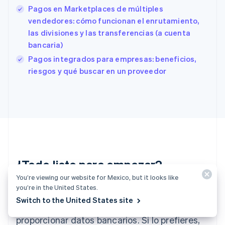
Estonia
Pagos en Marketplaces de múltiples
English
vendedores: cómo funcionan el enrutamiento,
Finlandia
las divisiones y las transferencias (a cuenta
English
Svenska
Francia
bancaria)
Français
English
Pagos integrados para empresas: beneficios,
Gibraltar
riesgos y qué buscar en un proveedor
English
Grecia
English
Hungría
English
India
English
Irlanda
English
¿Todo listo para empezar?
Italia
You’re viewing our website for Mexico, but it looks like
Italiano
English
you’re in the United States.
Japón
Crea una cuenta y empieza a aceptar pagos
日本語
English
Switch to the United States site
sin necesidad de firmar contratos ni
Letonia
proporcionar datos bancarios. Si lo prefieres,
English