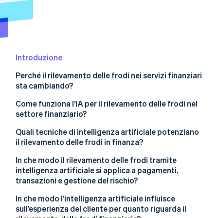
Scopri cosa ti aspetta
Radar
Ecosistema
Prevenzione delle frodi
Partner
Atlas
Stripe App Marketplace
Costituzione di start-up
Introduzione
Climate
Perché il rilevamento delle frodi nei servizi finanziari
Rimozione del carbonio
sta cambiando?
Identity
Verifica online dell'identità
Come funziona l’IA per il rilevamento delle frodi nel
settore finanziario?
Creazione di modelli comportamentali
Quali tecniche di intelligenza artificiale potenziano
il rilevamento delle frodi in finanza?
Adattamento costante
Stripe Sessions 2026
Apprendimento supervisionato
In che modo il rilevamento delle frodi tramite
Scopri come Stripe sta costruendo l'infrastruttura economi
Visibilità a livello di rete
intelligenza artificiale si applica a pagamenti,
Guarda ora
Apprendimento non supervisionato
transazioni e gestione del rischio?
Decisioni in tempo reale
Analisi dei grafici
Autorizzazione della transazione in tempo reale
In che modo l’intelligenza artificiale influisce
sull’esperienza del cliente per quanto riguarda il
Dati biometrici comportamentali
Monitoraggio post-transazione