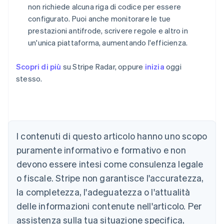
non richiede alcuna riga di codice per essere
configurato. Puoi anche monitorare le tue
prestazioni antifrode, scrivere regole e altro in
un'unica piattaforma, aumentando l'efficienza.
Scopri di più
su Stripe Radar, oppure
inizia
oggi
stesso.
Australia
English
Austria
Deutsch
English
I contenuti di questo articolo hanno uno scopo
Belgio
puramente informativo e formativo e non
Nederlands
Français
Deutsch
English
Brasile
devono essere intesi come consulenza legale
Português
English
o fiscale. Stripe non garantisce l'accuratezza,
Bulgaria
la completezza, l'adeguatezza o l'attualità
English
Canada
delle informazioni contenute nell'articolo. Per
English
Français
assistenza sulla tua situazione specifica,
Cina continentale