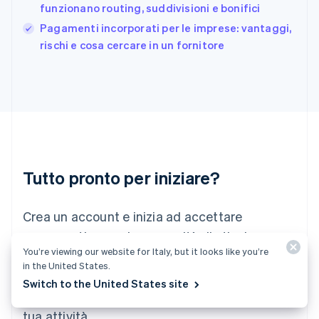
funzionano routing, suddivisioni e bonifici
English
India
Pagamenti incorporati per le imprese: vantaggi,
English
rischi e cosa cercare in un fornitore
Irlanda
English
Italia
Italiano
English
Lettonia
English
Liechtenstein
Deutsch
English
Lituania
Tutto pronto per iniziare?
English
Lussemburgo
Crea un account e inizia ad accettare
Français
Deutsch
English
Malaysia
pagamenti senza la necessità di stipulare
English
简体中文
You’re viewing our website for Italy, but it looks like you’re
contratti o di comunicare le tue coordinate
Malta
in the United States.
English
bancarie. In alternativa, contattaci per
Switch to the United States site
Messico
progettare un pacchetto personalizzato per la
Español
English
Norvegia
tua attività.