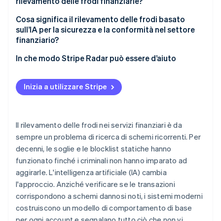
rilevamento delle frodi finanziarie?
Modelli linguistici di grandi dimensioni
Attivazione e verifica dell’identità
Cosa significa il rilevamento delle frodi basato
sull’IA per la sicurezza e la conformità nel settore
Gestione del rischio di portafoglio
finanziario?
Spiegabilità
In che modo Stripe Radar può essere d’aiuto
Rischio di bias
Inizia a utilizzare Stripe
Pressione dell’avversario
Divisione delle responsabilità
Il rilevamento delle frodi nei servizi finanziari è da
sempre un problema di ricerca di schemi ricorrenti. Per
decenni, le soglie e le blocklist statiche hanno
funzionato finché i criminali non hanno imparato ad
aggirarle. L'intelligenza artificiale (IA) cambia
l'approccio. Anziché verificare se le transazioni
corrispondono a schemi dannosi noti, i sistemi moderni
costruiscono un modello di comportamento di base
per ogni account e segnalano tutto ciò che non vi