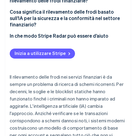
rilevamento delle frodi finanziarie?
Modelli linguistici di grandi dimensioni
Attivazione e verifica dell’identità
Cosa significa il rilevamento delle frodi basato
sull’IA per la sicurezza e la conformità nel settore
Gestione del rischio di portafoglio
finanziario?
Spiegabilità
In che modo Stripe Radar può essere d’aiuto
Rischio di bias
Inizia a utilizzare Stripe
Pressione dell’avversario
Divisione delle responsabilità
Il rilevamento delle frodi nei servizi finanziari è da
sempre un problema di ricerca di schemi ricorrenti. Per
decenni, le soglie e le blocklist statiche hanno
funzionato finché i criminali non hanno imparato ad
aggirarle. L'intelligenza artificiale (IA) cambia
l'approccio. Anziché verificare se le transazioni
corrispondono a schemi dannosi noti, i sistemi moderni
costruiscono un modello di comportamento di base
per ogni account e segnalano tutto ciò che non vi