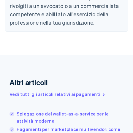
简体中文
English
rivolgiti a un avvocato o a un commercialista
Cipro
competente e abilitato all'esercizio della
English
Croazia
professione nella tua giurisdizione.
English
Italiano
Danimarca
English
Emirati Arabi Uniti
English
Estonia
English
Finlandia
English
Svenska
Altri articoli
Francia
Français
English
Vedi tutti gli articoli relativi ai pagamenti
Germania
Deutsch
English
Giappone
日本語
English
Spiegazione del wallet-as-a-service per le
Gibilterra
attività moderne
English
Pagamenti per marketplace multivendor: come
Grecia