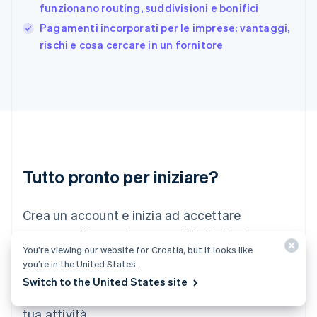
funzionano routing, suddivisioni e bonifici
English
India
Pagamenti incorporati per le imprese: vantaggi,
English
rischi e cosa cercare in un fornitore
Irlanda
English
Italia
Italiano
English
Lettonia
English
Liechtenstein
Deutsch
English
Lituania
Tutto pronto per iniziare?
English
Lussemburgo
Crea un account e inizia ad accettare
Français
Deutsch
English
Malaysia
pagamenti senza la necessità di stipulare
English
简体中文
You’re viewing our website for Croatia, but it looks like
contratti o di comunicare le tue coordinate
Malta
you’re in the United States.
English
bancarie. In alternativa, contattaci per
Switch to the United States site
Messico
progettare un pacchetto personalizzato per la
Español
English
Norvegia
tua attività.