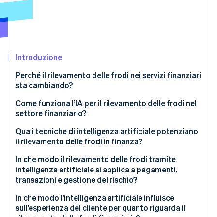
Scopri cosa ti aspetta
Radar
Ecosistema
Prevenzione delle frodi
Partner
Atlas
Stripe App Marketplace
Costituzione di start-up
Introduzione
Climate
Perché il rilevamento delle frodi nei servizi finanziari
Rimozione del carbonio
sta cambiando?
Identity
Verifica online dell'identità
Come funziona l’IA per il rilevamento delle frodi nel
settore finanziario?
Creazione di modelli comportamentali
Quali tecniche di intelligenza artificiale potenziano
il rilevamento delle frodi in finanza?
Adattamento costante
Stripe Sessions 2026
Apprendimento supervisionato
In che modo il rilevamento delle frodi tramite
Scopri come Stripe sta costruendo l'infrastruttura economi
Visibilità a livello di rete
intelligenza artificiale si applica a pagamenti,
Guarda ora
Apprendimento non supervisionato
transazioni e gestione del rischio?
Decisioni in tempo reale
Analisi dei grafici
Autorizzazione della transazione in tempo reale
In che modo l’intelligenza artificiale influisce
sull’esperienza del cliente per quanto riguarda il
Dati biometrici comportamentali
Monitoraggio post-transazione