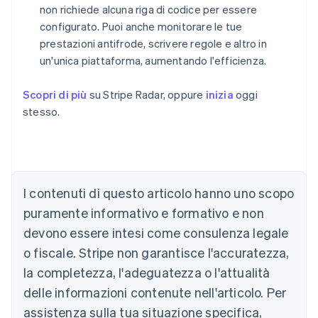
non richiede alcuna riga di codice per essere
configurato. Puoi anche monitorare le tue
prestazioni antifrode, scrivere regole e altro in
un'unica piattaforma, aumentando l'efficienza.
Scopri di più
su Stripe Radar, oppure
inizia
oggi
stesso.
Australia
English
Austria
Deutsch
English
I contenuti di questo articolo hanno uno scopo
Belgio
puramente informativo e formativo e non
Nederlands
Français
Deutsch
English
Brasile
devono essere intesi come consulenza legale
Português
English
o fiscale. Stripe non garantisce l'accuratezza,
Bulgaria
la completezza, l'adeguatezza o l'attualità
English
Canada
delle informazioni contenute nell'articolo. Per
English
Français
assistenza sulla tua situazione specifica,
Cina continentale