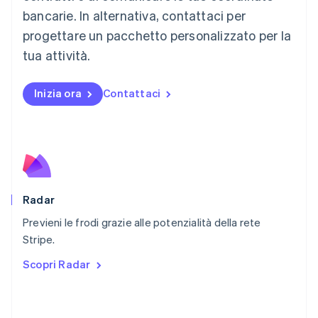
English
bancarie. In alternativa, contattaci per
Messico
progettare un pacchetto personalizzato per la
Español
English
Norvegia
tua attività.
English
Nuova Zelanda
Inizia ora
Contattaci
English
Paesi Bassi
Nederlands
English
Polonia
English
Portogallo
Português
English
RAS di Hong Kong, Cina
Radar
English
简体中文
Previeni le frodi grazie alle potenzialità della rete
Regno Unito
English
Stripe.
Repubblica Ceca
Scopri Radar
English
Romania
English
Singapore