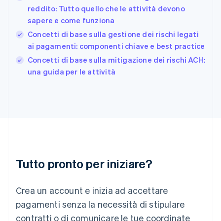
日本語
English
reddito: Tutto quello che le attività devono
Gibilterra
sapere e come funziona
English
Concetti di base sulla gestione dei rischi legati
Grecia
ai pagamenti: componenti chiave e best practice
English
India
Concetti di base sulla mitigazione dei rischi ACH:
English
una guida per le attività
Irlanda
English
Italia
Italiano
English
Lettonia
English
Liechtenstein
Deutsch
English
Lituania
Tutto pronto per iniziare?
English
Lussemburgo
Crea un account e inizia ad accettare
Français
Deutsch
English
Malaysia
pagamenti senza la necessità di stipulare
English
简体中文
contratti o di comunicare le tue coordinate
Malta