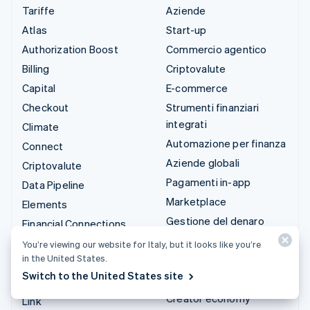
Tariffe
Aziende
Atlas
Start-up
Authorization Boost
Commercio agentico
Billing
Criptovalute
Capital
E-commerce
Checkout
Strumenti finanziari
integrati
Climate
Automazione per finanza
Connect
Aziende globali
Criptovalute
Pagamenti in-app
Data Pipeline
Marketplace
Elements
Gestione del denaro
Financial Connections
Piattaforme
Identity
You’re viewing our website for Italy, but it looks like you’re
in the United States.
SaaS
Invoicing
Switch to the United States site
Aziende di IA
Issuing
Creator economy
Link