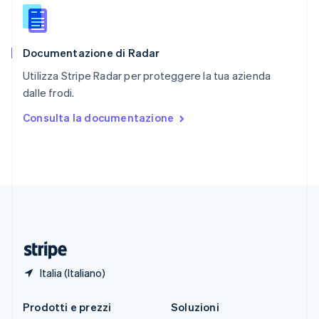
English
简体中文
Slovacchia
English
Documentazione di Radar
Slovenia
English
Italiano
Utilizza Stripe Radar per proteggere la tua azienda
Spagna
dalle frodi.
Español
English
Stati Uniti
Consulta la documentazione
English
Español
简体中文
Svezia
Svenska
English
Svizzera
Deutsch
Français
Italiano
English
Thailandia
ไทย
English
Ungheria
English
Italia (Italiano)
Prodotti e prezzi
Soluzioni