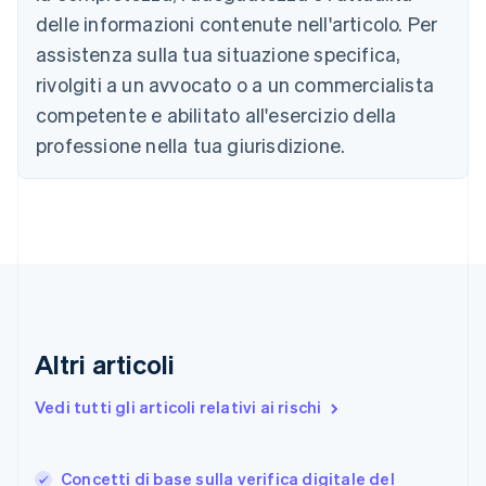
English
delle informazioni contenute nell'articolo. Per
Canada
assistenza sulla tua situazione specifica,
English
Français
Cina continentale
rivolgiti a un avvocato o a un commercialista
简体中文
English
competente e abilitato all'esercizio della
Cipro
professione nella tua giurisdizione.
English
Croazia
English
Italiano
Danimarca
English
Emirati Arabi Uniti
English
Estonia
English
Finlandia
Altri articoli
English
Svenska
Francia
Vedi tutti gli articoli relativi ai rischi
Français
English
Germania
Deutsch
English
Concetti di base sulla verifica digitale del
Giappone