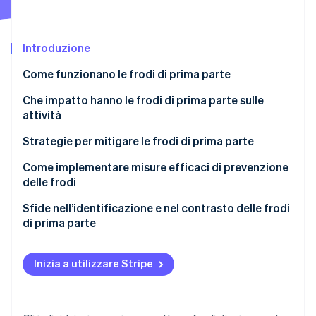
Scopri cosa ti aspetta
Radar
Ecosistema
Prevenzione delle frodi
Introduzione
Partner
Atlas
Come funzionano le frodi di prima parte
Stripe App Marketplace
Costituzione di start-up
Che impatto hanno le frodi di prima parte sulle
Climate
Rimozione del carbonio
attività
Identity
Strategie per mitigare le frodi di prima parte
Verifica online dell'identità
Come implementare misure efficaci di prevenzione
delle frodi
Conduci una valutazione dei rischi di frode
Sfide nell’identificazione e nel contrasto delle frodi
di prima parte
Stripe Sessions 2026
Stabilisci una strategia di prevenzione delle frodi
Scopri come Stripe sta costruendo l'infrastruttura economi
Guarda ora
Implementa misure di prevenzione delle frodi
Inizia a utilizzare Stripe
Educa dipendenti e clienti
Monitora e revisiona le attività di prevenzione delle