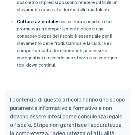
obsoleti o imprecisi possono rendere difficile un
rilevamento accurato dei modelli fraudolenti.
Cultura aziendale:
una cultura aziendale che
promuova un comportamento etico e una
consapevolezza del rischio è essenziale per il
rilevamento delle frodi. Cambiare la cultura e il
comportamento dei dipendenti può essere
impegnativo e richiede uno sforzo e un impegno
top-down continui.
Australia
English
Austria
I contenuti di questo articolo hanno uno scopo
Deutsch
English
puramente informativo e formativo e non
Belgio
devono essere intesi come consulenza legale
Nederlands
Français
Deutsch
English
Brasile
o fiscale. Stripe non garantisce l'accuratezza,
Português
English
la completezza, l'adeguatezza o l'attualità
Bulgaria