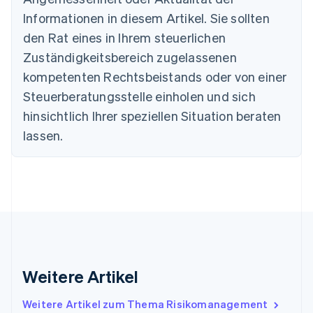
Deutschland
Informationen in diesem Artikel. Sie sollten
Deutsch
English
den Rat eines in Ihrem steuerlichen
Estland
Zuständigkeitsbereich zugelassenen
English
Festlandchina
kompetenten Rechtsbeistands oder von einer
简体中文
English
Steuerberatungsstelle einholen und sich
Finnland
English
Svenska
hinsichtlich Ihrer speziellen Situation beraten
Frankreich
lassen.
Français
English
Gibraltar
English
Griechenland
English
Indien
English
Irland
English
Italien
Weitere Artikel
Italiano
English
Japan
Weitere Artikel zum Thema Risikomanagement
日本語
English