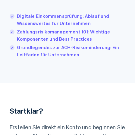
Kanada
English
Français
Digitale Einkommensprüfung: Ablauf und
Kroatien
Wissenswertes für Unternehmen
English
Italiano
Lettland
Zahlungsrisikomanagement 101: Wichtige
English
Komponenten und Best Practices
Liechtenstein
Grundlegendes zur ACH-Risikominderung: Ein
Deutsch
English
Litauen
Leitfaden für Unternehmen
English
Luxemburg
Français
Deutsch
English
Malaysia
English
简体中文
Malta
English
Mexiko
Startklar?
Español
English
Neuseeland
English
Erstellen Sie direkt ein Konto und beginnen Sie
Niederlande
Nederlands
English