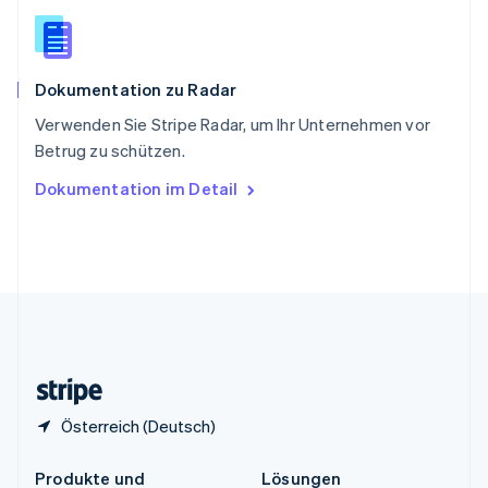
China
English
简体中文
Spanien
Español
English
Dokumentation zu Radar
Thailand
ไทย
English
Verwenden Sie Stripe Radar, um Ihr Unternehmen vor
Tschechische Republik
Betrug zu schützen.
English
Ungarn
Dokumentation im Detail
English
Vereinigte Arabische Emirate
English
Vereinigte Staaten
English
Español
简体中文
Vereinigtes Königreich
English
Zypern
English
Österreich (Deutsch)
Produkte und
Lösungen