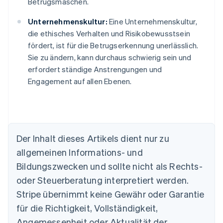
Betrugsmaschen.
Unternehmenskultur:
Eine Unternehmenskultur,
die ethisches Verhalten und Risikobewusstsein
fördert, ist für die Betrugserkennung unerlässlich.
Sie zu ändern, kann durchaus schwierig sein und
erfordert ständige Anstrengungen und
Engagement auf allen Ebenen.
Australien
Der Inhalt dieses Artikels dient nur zu
English
allgemeinen Informations- und
Belgien
Nederlands
Français
Deutsch
English
Bildungszwecken und sollte nicht als Rechts-
Brasilien
oder Steuerberatung interpretiert werden.
Português
English
Bulgarien
Stripe übernimmt keine Gewähr oder Garantie
English
für die Richtigkeit, Vollständigkeit,
Dänemark
Angemessenheit oder Aktualität der
English