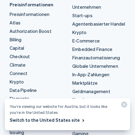
Preisinformationen
Unternehmen
Preisinformationen
Start-ups
Atlas
Agentenbasierter Handel
Authorization Boost
Krypto
Billing
E-Commerce
Capital
Embedded Finance
Checkout
Finanzautomatisierung
Climate
Globale Unternehmen
Connect
In-App-Zahlungen
Krypto
Marktplätze
Data Pipeline
Geldmanagement
Elements
Plattformen
You’re viewing our website for Austria, but it looks like
Financial Connections
SaaS
you’re in the United States.
Identity
KI-Unternehmen
Switch to the United States site
Invoicing
Creator Economy
Issuing
Gaming