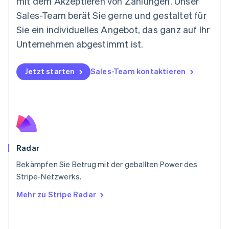
mit dem Akzeptieren von Zahlungen. Unser
Norwegen
Sales-Team berät Sie gerne und gestaltet für
English
Sie ein individuelles Angebot, das ganz auf Ihr
Österreich
Deutsch
English
Unternehmen abgestimmt ist.
Polen
English
Portugal
Jetzt starten
Sales-Team kontaktieren
Português
English
Rumänien
English
Schweden
Svenska
English
Schweiz
Deutsch
Français
Italiano
English
Radar
Singapur
English
简体中文
Bekämpfen Sie Betrug mit der geballten Power des
Slowakei
Stripe-Netzwerks.
English
Mehr zu Stripe Radar
Slowenien
English
Italiano
Sonderverwaltungsregion Hongkong,