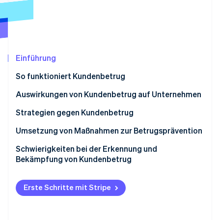
Betrugsprävention
Ecosystem
Atlas
Start-up-Gründung
Partner
Stripe App-Marktplatz
Climate
CO₂-Entnahme
Einführung
Identity
Online-Identitätsprüfung
So funktioniert Kundenbetrug
Auswirkungen von Kundenbetrug auf Unternehmen
Strategien gegen Kundenbetrug
Umsetzung von Maßnahmen zur Betrugsprävention
Stripe-Sessions 2026
Erfahren Sie, wie Stripe Lösungen für die Wirts
Betrugsrisiko ermitteln
Schwierigkeiten bei der Erkennung und
Jetzt ansehen
Bekämpfung von Kundenbetrug
Strategie zur Betrugsprävention aufstellen
Präventionsmaßnahmen umsetzen
Erste Schritte mit Stripe
Personal und Kundschaft sensibilisieren