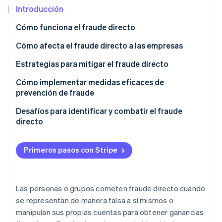
Introducción
Radar
Prevención de fraude
Cómo funciona el fraude directo
Ecosistema
Atlas
Cómo afecta el fraude directo a las empresas
Constitución de una startup
Socios
Climate
Stripe App Marketplace
Estrategias para mitigar el fraude directo
Eliminación de dióxido de carbono
Cómo implementar medidas eficaces de
Identity
prevención de fraude
Verificación de identidad en línea
Realiza una evaluación del riesgo de fraude
Desafíos para identificar y combatir el fraude
directo
Establece una estrategia de prevención de fraude
Implementa medidas de prevención del fraude
Primeros pasos con Stripe
Sesiones de Stripe 2026
Descubre cómo Stripe construye la infraestructura económi
Educar a los empleados y clientes
Mirar ahora
Supervisa y revisa esfuerzos prevención de fraude
Las personas o grupos cometen fraude directo cuando
se representan de manera falsa a sí mismos o
manipulan sus propias cuentas para obtener ganancias