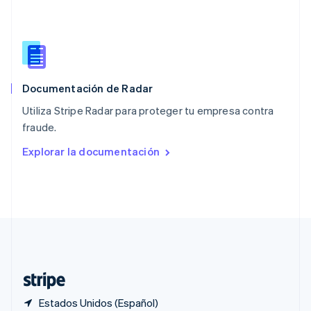
Polonia
English
Portugal
Português
English
RAE de Hong Kong, China
English
简体中文
Documentación de Radar
Reino Unido
English
Utiliza Stripe Radar para proteger tu empresa contra
República Checa
fraude.
English
Rumania
Explorar la documentación
English
Singapur
English
简体中文
Suecia
Svenska
English
Suiza
Deutsch
Français
Italiano
English
Tailandia
ไทย
English
Estados Unidos (Español)