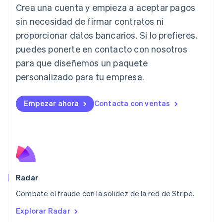
Japón
Crea una cuenta y empieza a aceptar pagos
日本語
English
sin necesidad de firmar contratos ni
Letonia
proporcionar datos bancarios. Si lo prefieres,
English
Liechtenstein
puedes ponerte en contacto con nosotros
Deutsch
English
para que diseñemos un paquete
Lituania
English
personalizado para tu empresa.
Luxemburgo
Français
Deutsch
English
Malasia
Empezar ahora
Contacta con ventas
English
简体中文
Malta
English
México
Español
English
Noruega
English
Radar
Nueva Zelandia
English
Combate el fraude con la solidez de la red de Stripe.
Países Bajos
Explorar Radar
Nederlands
English