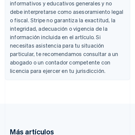
Bélgica
informativos y educativos generales y no
Nederlands
Français
Deutsch
English
debe interpretarse como asesoramiento legal
Brasil
o fiscal. Stripe no garantiza la exactitud, la
Português
English
Bulgaria
integridad, adecuación o vigencia de la
English
información incluida en el artículo. Si
Canadá
necesitas asistencia para tu situación
English
Français
China continental
particular, te recomendamos consultar a un
简体中文
English
abogado o un contador competente con
Chipre
English
licencia para ejercer en tu jurisdicción.
Croacia
English
Italiano
Dinamarca
English
Emiratos Árabes Unidos
English
Eslovaquia
English
Eslovenia
Más artículos
English
Italiano