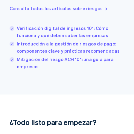
España
Consulta todos los artículos sobre riesgos
Español
English
Estados Unidos
English
Español
简体中文
Estonia
Verificación digital de ingresos 101: Cómo
English
funciona y qué deben saber las empresas
Finlandia
Introducción a la gestión de riesgos de pago:
English
Svenska
Francia
componentes clave y prácticas recomendadas
Français
English
Mitigación del riesgo ACH 101: una guía para
Gibraltar
empresas
English
Grecia
English
Hungría
English
India
English
Irlanda
English
¿Todo listo para empezar?
Italia
Italiano
English