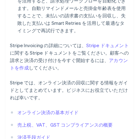
を活用すると、請求処理ワークフローを自動化でき
オランダ
ます。自動リマインドメールと売掛金年齢表を使用
Nederlands
English
することで、未払いの請求書の支払いを回収し、失
カナダ
English
Français
敗した支払いは Smart Retries を活用して最適なタ
キプロス
イミングで再試行できます。
English
ギリシア
Stripe Invoicing の詳細については、
Stripe ドキュメント
English
に関する Stripe ドキュメントをご覧ください。顧客への
クロアチア
請求と決済の受け付けを今すぐ開始するには、
アカウン
English
Italiano
トを作成
してください。
ジブラルタル
English
シンガポール
Stripe では、オンライン決済の回収に関する情報をガイ
English
简体中文
ドとしてまとめています。ビジネスにお役立ていただけ
スイス
れば幸いです。
Deutsch
Français
Italiano
English
スウェーデン
Svenska
English
オンライン決済の基本ガイド
スペイン
Español
English
売上税、VAT、GST コンプライアンスの概要
スロバキア
English
決済手段ガイド