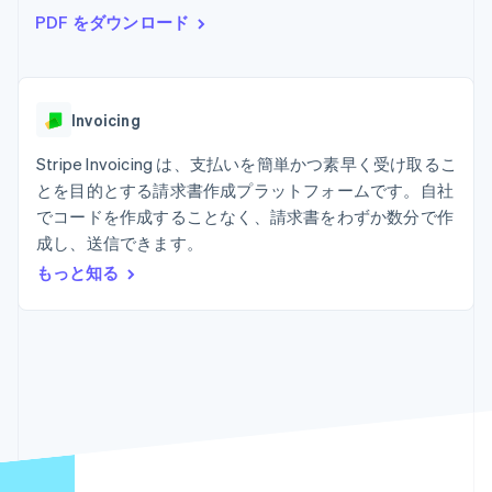
Recognition
ポーネント
SaaS
従量課金請求を提供
PDF をダウンロード
決済手段
製品ロードマップ
ステーブルコイン担保型
会計管理の
125 以上の決
Sessions 年次カンファ
のカードを発行
自動化
済手段を利用
レンス
エージェントによるサー
Stripe
可能
Terminal
採用情報
ビスのプロビジョニング
Sigma
業種別
対面支払い
ニュースルーム
と管理
Invoicing
カスタムレ
Authorization
Stripe Press
ポート
Boost
AI 企業
Stripe Invoicing は、支払いを簡単かつ素早く受け取るこ
Data
決済成功率の
クリエイターエコノミ―
Pipeline
最適化
とを目的とする請求書作成プラットフォームです。自社
ゲーム
リソース
データの同
Link
ホスピタリティ、旅行、
お問い合わせ
でコードを作成することなく、請求書をわずか数分で作
期
スピーディー
レジャー
成し、送信できます。
な決済
保険
アプリへの導入
営業にお問い合わせ
メディアおよびエンター
コードサンプル
もっと知る
パートナーになる
テインメント
開発者のブログ
非営利団体
API ステータス
プロフェッショナルサー
その他
ビス
Product roadmap
パブリックセクター
今後の予定を確認
小売業
Radar
不正防止
エコシステム
Atlas
スタートアップの企業設立