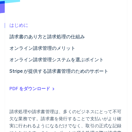
パートナー
Climate
Stripe App Marketplace
カーボンリムーバル
Identity
はじめに
オンライン本人確認
請求書のあり方と請求処理の仕組み
請求書への記載が必要な情報
オンライン請求管理のメリット
オンライン請求管理システムを選ぶポイント
Stripe Sessions 2026
Stripe が AI の経済インフラをどのように構築しているかを
Stripe が提供する請求書管理のためのサポート
ご覧ください。
こちらをご覧ください
PDF をダウンロード
請求処理や請求書管理は、多くのビジネスにとって不可
欠な業務です。請求書を発行することで支払いがより確
実に行われるようになるだけでなく、取引の正式な記録