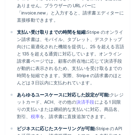
ありません。ブラウザーの URL バーに
「invoice.new」と入力すると、請求書エディターに
直接移動できます。
アイルランド
支払い受け取りまでの時間を短縮:
Stripe のオンライ
English
ン請求書は、モバイル、タブレット、デスクトップ
アメリカ
向けに最適化された機能を提供し、25 を超える言語
English
Español
简体中文
と 135 を超える通貨に対応しています。オンライン
アラブ首長国連邦
English
請求書ページでは、顧客の所在地に応じて決済手段
イギリス
が動的に表示されるため、支払いを受け取るまでの
English
時間を短縮できます。実際、Stripe の請求書のほと
イタリア
んどは 3 日以内に支払われています。
Italiano
English
インド
あらゆるユースケースに対応した設定が可能:
クレジ
English
ットカード、ACH、その他の
決済手段
による 1 回限
エストニア
English
りの支払いまたは継続的な支払いに対応。商品名、
オーストラリア
割引、
税率
を、請求書に直接追加できます。
English
オーストリア
ビジネスに応じたスケーリングが可能:
Stripe の API
Deutsch
English