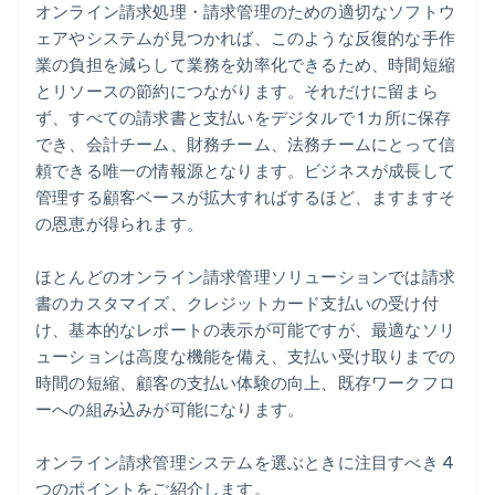
オンライン請求処理・請求管理のための適切なソフトウ
ェアやシステムが見つかれば、このような反復的な手作
業の負担を減らして業務を効率化できるため、時間短縮
とリソースの節約につながります。それだけに留まら
ず、すべての請求書と支払いをデジタルで 1 カ所に保存
でき、会計チーム、財務チーム、法務チームにとって信
頼できる唯一の情報源となります。ビジネスが成長して
管理する顧客ベースが拡大すればするほど、ますますそ
の恩恵が得られます。
ほとんどのオンライン請求管理ソリューションでは請求
書のカスタマイズ、クレジットカード支払いの受け付
け、基本的なレポートの表示が可能ですが、最適なソリ
ューションは高度な機能を備え、支払い受け取りまでの
時間の短縮、顧客の支払い体験の向上、既存ワークフロ
ーへの組み込みが可能になります。
オンライン請求管理システムを選ぶときに注目すべき 4
つのポイントをご紹介します。