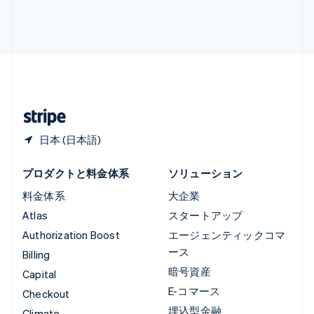
ルクセンブルグ
Français
Deutsch
English
中国香港特別行政区
English
简体中文
中国本土
简体中文
English
日本
日本語
English
日本 (日本語)
プロダクトと料金体系
ソリューション
料金体系
大企業
Atlas
スタートアップ
Authorization Boost
エージェンティックコマ
ース
Billing
暗号資産
Capital
E-コマース
Checkout
埋込型金融
Climate