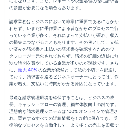
にもなります。また、レポートや税金処理の際に請求書
の参照が必要になる場合もあります。
請求業務はビジネスにおいて非常に重要であるにもかか
わらず、いまだに手作業による昔ながらのプロセスで行
っている企業が多く、それによって支払いが遅れ、収入
の損失につながることもあります。その例として、支払
い済みの請求書と未払いの請求書を確認するためのワー
クフローが一元化されておらず、請求の詳細の追跡に無
駄な時間を費やしている企業が多いのが現状です。さら
に、
最大 40%
の企業が依然として紙の小切手を郵送し
ており、請求書を送るビジネスオーナーにとっては手作
業が増え、支払いに時間がかかる原因になっています。
最適な請求管理環境を確保することは、ビジネスの成
長、キャッシュフローの管理、顧客体験向上の鍵です。
理想的な請求処理システムは 100% オンラインで管理さ
れ、関連するすべての詳細情報を 1 カ所に保存でき、反
復的なプロセスを自動化して、より多くの売上を回収で