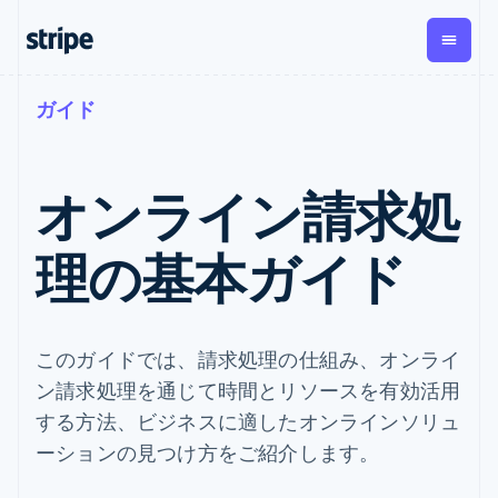
ガイド
企業規模別
ドキュメント
学ぶ
支払い
収益
資金管
プラッ
理
フォー
大企業向け
Stripe のドキュメント
ブログ
とマー
Payments
Billing
スタートアップ向け
API リファレンス
導入事例
オンライン請求処
オンライン決
経常収益
ットプ
Global
ライブラリと SDK
ガイド
済
Metronome
Payouts
イス
Stripe Apps
Managed
理の基本ガイド
従量課金
Payments
第三者
Connec
ユースケース別
マーチャント
サブスクリ
への入
サポート
プション
オブレコード
金
プラッ
ガイド
エージェンティックコマ
サブスクリ
ソリューショ
Payment links
フォー
ース
サポートに問い合わせる
プションの
ン
決済の
E コマース / ECサイト
オンライン決済を受け付
管理サポートプラン
このガイドでは、請求処理の仕組み、オンライ
コーディング
管理
Invoicing
築
埋込型金融
け
プロフェッショナルサー
1 回限りまた
不要の決済ペ
ン請求処理を通じて時間とリソースを有効活用
請求・財務関連
構築済みの決済を実装
ビス
は継続
ージ
Checkout
グローバルビジネス
プラットフォームまたは
する方法、ビジネスに適したオンラインソリュ
構築済み決済
Tax
アプリ内決済
マーケットプレイスを構
消費税と
UI
ーションの見つけ方をご紹介します。
マーケットプレイス
築する
VAT の自動
Elements
資金管理
サブスクリプションを管
柔軟な UI コン
計算
Revenue
会社
プラットフォーム
理