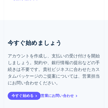
スロベニア
English
Italiano
タイ
ไทย
English
チェコ共和国
English
デンマーク
English
今すぐ始めましょう
ドイツ
Deutsch
English
ニュージーランド
アカウントを作成し、支払いの受け付けを開始
English
しましょう。契約や、銀行情報の提出などの手
ノルウェー
English
続きは不要です。貴社ビジネスに合わせたカス
ハンガリー
タムパッケージのご提案については、営業担当
English
フィンランド
にお問い合わせください。
English
Svenska
ブラジル
今すぐ始める
営業にお問い合わせ
Português
English
フランス
Français
English