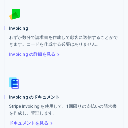
ブルガリア
English
ベルギー
Nederlands
Français
Deutsch
English
ポーランド
Invoicing
English
わずか数分で請求書を作成して顧客に送信することがで
ポルトガル
Português
English
きます。コードを作成する必要はありません。
マルタ
Invoicing の詳細を見る
English
マレーシア
English
简体中文
メキシコ
Español
English
ラトビア
English
Invoicing のドキュメント
リトアニア
English
Stripe Invoicing を使用して、1 回限りの支払いの請求書
リヒテンシュタイン
を作成し、管理します。
Deutsch
English
ルーマニア
ドキュメントを見る
English