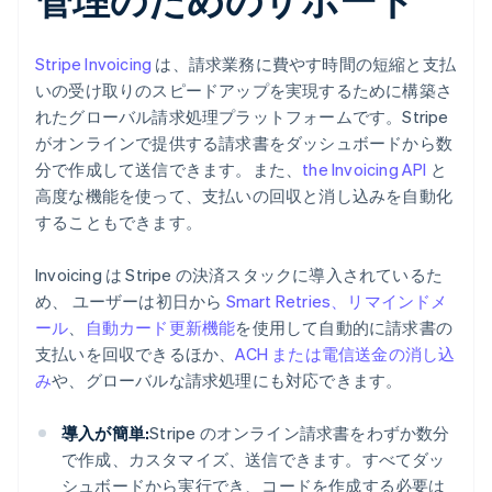
Stripe Invoicing
は、請求業務に費やす時間の短縮と支払
いの受け取りのスピードアップを実現するために構築さ
れたグローバル請求処理プラットフォームです。Stripe
がオンラインで提供する請求書をダッシュボードから数
分で作成して送信できます。また、
the Invoicing API
と
高度な機能を使って、支払いの回収と消し込みを自動化
することもできます。
Invoicing は Stripe の決済スタックに導入されているた
め、 ユーザーは初日から
Smart Retries、リマインドメ
ール
、
自動カード更新機能
を使用して自動的に請求書の
支払いを回収できるほか、
ACH または電信送金の消し込
み
や、グローバルな請求処理にも対応できます。
導入が簡単:
Stripe のオンライン請求書をわずか数分
で作成、カスタマイズ、送信できます。すべてダッ
シュボードから実行でき、コードを作成する必要は