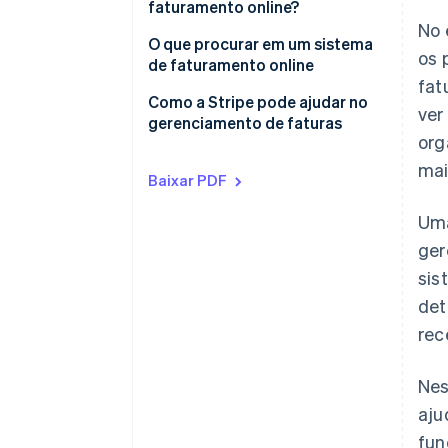
estar em uma fatura?
faturamento online?
No 
O que procurar em um sistema
os 
de faturamento online
fat
Como a Stripe pode ajudar no
ver
gerenciamento de faturas
org
mai
Baixar PDF
Uma
ger
sis
det
rec
Nes
aju
fun