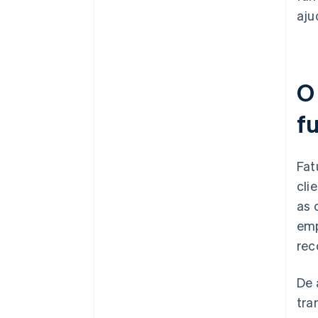
aju
O
f
Fat
cli
as 
emp
rec
De 
tra