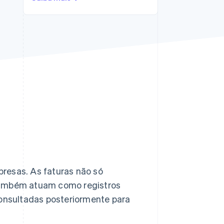
Stripe Sessions 2026
Veja como a Stripe está
construindo a
infraestrutura
econômica da IA.
Assista agora
resas. As faturas não só
ambém atuam como registros
consultadas posteriormente para