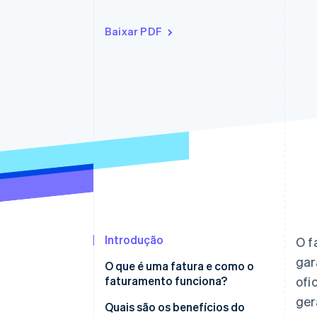
Baixar PDF
Introdução
O f
gar
O que é uma fatura e como o
faturamento funciona?
ofi
ger
Quais informações precisam
Quais são os benefícios do