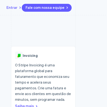
Entrar
Fale com nossa equipe
Recursos
Ecossistema
Contato
 marketplaces
Mais
Integrações de aplicativos
Parceiros
Fale com a equipe de vendas
Product roadmap
sões
Exemplos de códigos
Stripe App Marketplace
Seja um parceiro
Veja o que está chegando
ara plataformas
Blog de desenvolvedores
zer
Status da API
Radar
Prevenção de fraudes
Invoicing
Atlas
ativos
Incorporação de startups
O Stripe Invoicing é uma
plataforma global para
Climate
Remoção de carbono
faturamento que economiza seu
tempo e acelera seus
pagamentos. Crie uma fatura e
envie aos clientes em questão de
minutos, sem programar nada.
Saiba mais