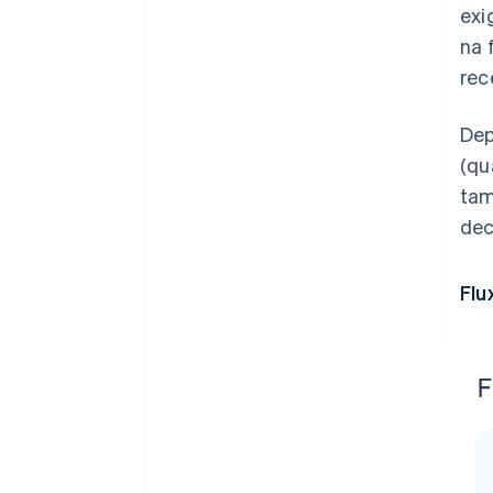
exi
na 
rec
Dep
(qu
tam
dec
Flu