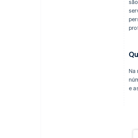
são
ser
per
pro
Qu
Na 
núm
e a