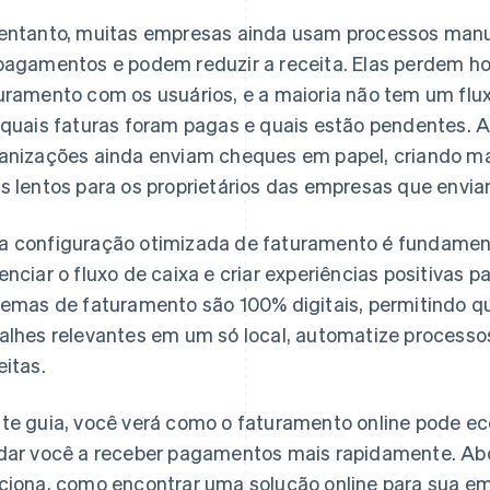
entanto, muitas empresas ainda usam processos manu
pagamentos e podem reduzir a receita. Elas perdem h
uramento com os usuários, e a maioria não tem um flux
 quais faturas foram pagas e quais estão pendentes. 
anizações ainda enviam cheques em papel, criando m
s lentos para os proprietários das empresas que envia
 configuração otimizada de faturamento é fundamenta
enciar o fluxo de caixa e criar experiências positivas p
temas de faturamento são 100% digitais, permitindo 
alhes relevantes em um só local, automatize processos
eitas.
te guia, você verá como o faturamento online pode e
dar você a receber pagamentos mais rapidamente. A
ciona, como encontrar uma solução online para sua e