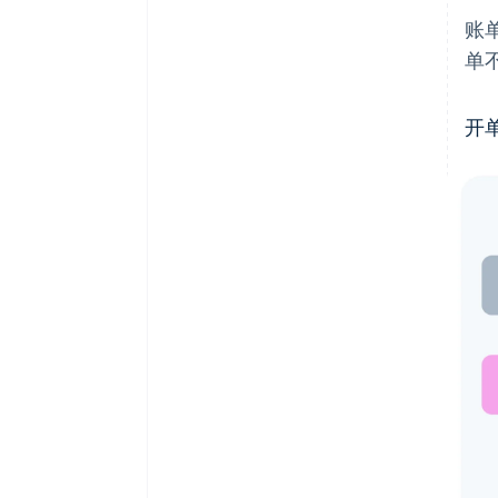
账
单
开