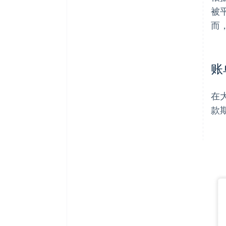
被
而
账
在
款