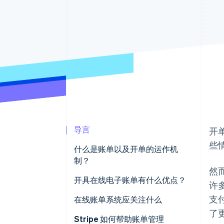
导言
开
些
什么是账单以及开单的运作机
制？
然
账单上需要包含哪些信息？
开具在线电子账单有什么优点？
许
支
在线账单系统应关注什么
了
Stripe 如何帮助账单管理