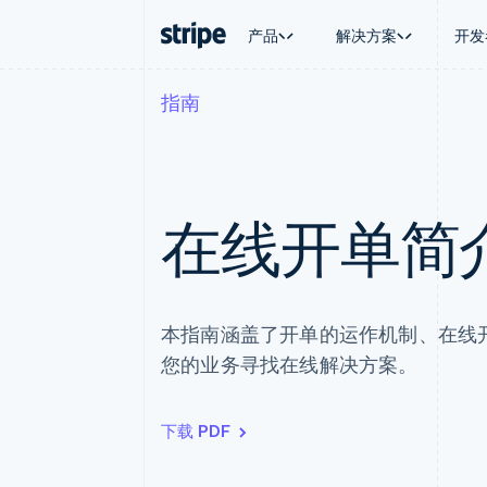
产品
解决方案
开发
指南
按企业阶段
文档
学习
按应用场
支持
支付
营收
大型企业
Stripe 文档
博客
智能体
获取支
Payments
Billing
初创企业
API 参考文档
客户案例
加密货
托管支
在线支付
经常性收入
库与 SDK
指南
电子商
专业服
Payment links
Metronome
Stripe Apps
嵌入式
在线开单简
无代码支付
按用量计费
财务自
Checkout
Subscriptions
全球化
预构建支付界面
订阅管理
应用内
Elements
Invoicing
交易市
灵活的 UI 组件
一次性或定期账单
资金管
Payment methods
Tax
本指南涵盖了开单的运作机制、在线
平台
接入 125+ 种支付方式
销售税和增值税自动
SaaS
您的业务寻找在线解决方案。
Terminal
Revenue Recogniti
线下支付
会计自动化
Authorization Boost
Stripe Sigma
支付成功率优化
自定义报告
下载 PDF
Link
Data Pipeline
加速结账
数据同步