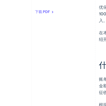
优
下载 PDF
1
入
在
绍
账
金
征
根据