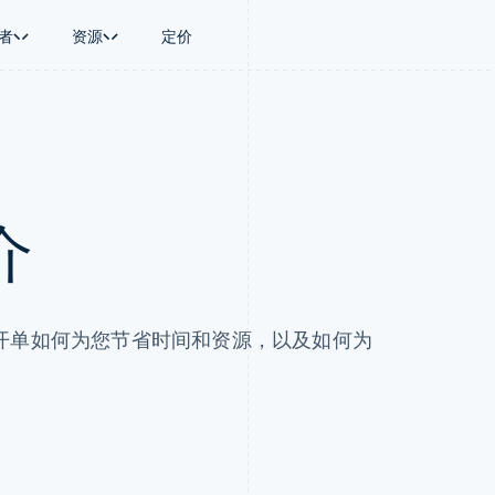
者
资源
定价
景
指南
按行业
公司
资金管理
平台和交易市
商务
持
接受线上付款
AI 企业
产品路线图
Global Payouts
Connect
币
持方案
实施预置结账流程
创作者经济
Sessions 年度大会
向第三方打款
平台支付
务
务
构建平台或交易市场
游戏
招聘
Crypto
金融
管理订阅
酒店、旅游与休闲
资讯中心
介
钱包、稳定币发行和发卡基础设
动化
提供按用量计费
保险
Stripe Press
施
企业
发行稳定币支持的支付卡
媒体与娱乐
支付
通过智能体配置和管理服务
非营利组织
场
专业服务
理
公共部门
开单如何为您节省时间和资源，以及如何为
零售
化
on