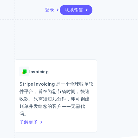
登录
联系销售
资源
生态系统
联系
场
更多
应用集成
合作伙伴
联系销售
Product roadmap
代码示例
Stripe App Marketplace
成为合作伙伴
了解未来规划
开发者博客
API 状态
Radar
欺诈防范
Invoicing
Atlas
初创企业注册
Stripe Invoicing 是一个全球账单软
件平台，旨在为您节省时间，快速
Climate
碳移除
收款。只需短短几分钟，即可创建
账单并发给您的客户——无需代
码。
了解更多