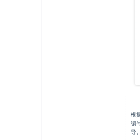
根
编
导