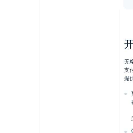
无
支
提