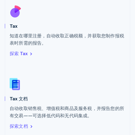
English
斯洛伐克
English
斯洛文尼亚
Tax
English
Italiano
知道在哪里注册，自动收取正确税额，并获取您制作报税
泰国
ไทย
English
表时所需的报告。
希腊
探索 Tax
English
西班牙
Español
English
新加坡
English
简体中文
新西兰
English
Tax 文档
匈牙利
English
自动收取销售税、增值税和商品及服务税，并报告您的所
意大利
有交易——可选择低代码和无代码集成。
Italiano
English
印度
探索文档
English
英国