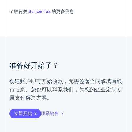
Français
Deutsch
English
了解有关
Stripe Tax
的更多信息。
罗马尼亚
English
马尔他
English
马来西亚
English
简体中文
美国
English
Español
简体中文
墨西哥
准备好开始了？
Español
English
挪威
English
创建账户即可开始收款，无需签署合同或填写银
葡萄牙
行信息。您也可以联系我们，为您的企业定制专
Português
English
日本
属支付解决方案。
日本語
English
瑞典
立即开始
联系销售
Svenska
English
瑞士
Deutsch
Français
Italiano
English
塞浦路斯