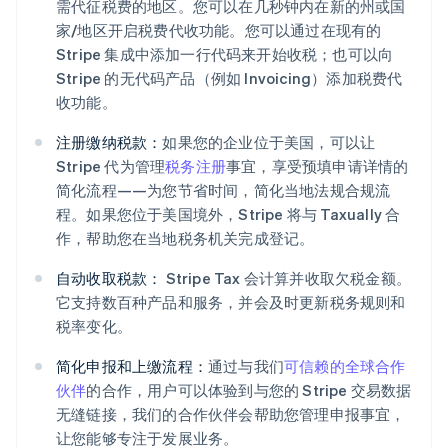
需代征税费的地区。您可以在几秒钟内在新的州或国
English
家/地区开启税费代收功能。您可以通过在现有的
德国
Stripe 集成中添加一行代码来开始收税；也可以向
Deutsch
English
Stripe 的无代码产品（例如 Invoicing）添加税费代
法国
Français
English
收功能。
芬兰
注册缴纳税款：
如果您的企业位于美国，可以让
English
Svenska
Stripe 代为管理
税务注册
事宜，享受预填申请详情的
荷兰
Nederlands
English
简化流程——为您节省时间，简化当地法规合规流
加拿大
程。如果您位于美国境外，Stripe 将与 Taxually 合
English
Français
作，帮助您在当地税务机关完成登记。
捷克
English
自动收取税款：
Stripe Tax 会计算并收取欠税金额。
克罗地亚
它支持数百种产品和服务，并会及时更新税务规则和
English
Italiano
税率变化。
拉脱维亚
English
简化申报和上缴流程：
通过与我们
可信赖的全球合作
立陶宛
English
伙伴
的合作，用户可以体验到与您的 Stripe 交易数据
列支敦士登
无缝链接，我们的合作伙伴会帮助您管理申报事宜，
Deutsch
English
让您能够专注于发展业务。
卢森堡