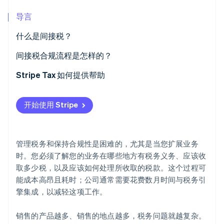
导言
Stripe Sessions 2026
了解 Stripe 如何为 AI 构建经济基础设施。
立即观看
什么是间接税？
对实物产品征收间接税
间接税合规流程是怎样的？
对数字产品征收间接税
第 1 步：评估您的收税义务
Stripe Tax 如何提供帮助
第 2 步：注册收税
开始使用 Stripe
第 3 步：确定税率和处理方式
Step 4: 报税与缴税
管理税务和保持合规性是困难的，尤其是当您扩展业务
时。您必须了解您的业务在哪些地方有税务义务、应该收
取多少税，以及应该如何处理所收取的税款。这个过程可
能成本高昂且耗时；公司通常需要花费数月时间与税务引
擎集成，以减轻这项工作。
销售的产品越多、销售的地点越多，税务问题就越复杂。