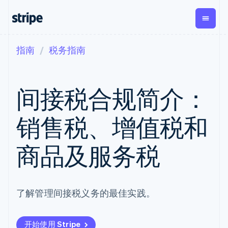
指南
税务指南
按企业阶段
文档
学习
支付
营收
资金管
平台
理
易市
大型企业
Stripe 文档
博客
Payments
Billing
初创企业
API 参考文档
客户案例
间接税合规简介：
在线支付
经常性收入
Global
Conn
库与 SDK
指南
Payment links
Metronome
Payouts
Stripe Apps
按用量计费
平台
销售税、增值税和
无代码支付
Subscriptions
向第三
按应用场景
Checkout
方打款
支持
预构建支付界
订阅管理
Crypto
指南
智能体商务
商品及服务税
面
Invoicing
钱包、
加密货币
获取支持
一次性或定期
Elements
稳定币
电子商务
接受线上付款
托管支持方案
灵活的 UI 组件
账单
发行和
嵌入式金融
实施预置结账流程
专业服务
Payment
Tax
发卡基
财务自动化
构建平台或交易市场
methods
销售税和增值
础设施
全球化企业
管理订阅
了解管理间接税义务的最佳实践。
接入 125+ 种支
税自动化
应用内支付
提供按用量计费
付方式
Revenue
交易市场
发行稳定币支持的支付卡
Terminal
Recognition
公司
资金管理
通过智能体配置和管理服
线下支付
会计自动化
开始使用 Stripe
平台
务