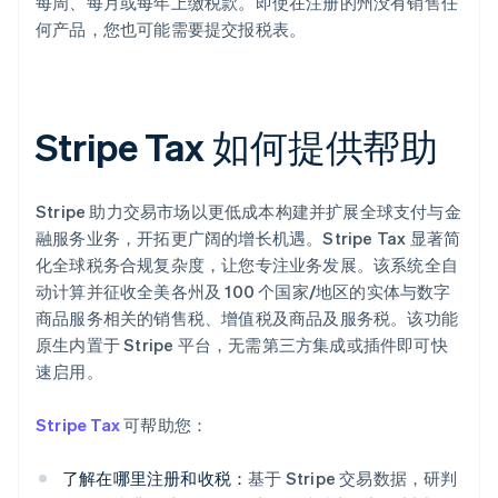
每周、每月或每年上缴税款。即使在注册的州没有销售任
何产品，您也可能需要提交报税表。
阿联酋
English
Stripe Tax 如何提供帮助
爱尔兰
English
爱沙尼亚
English
Stripe 助力交易市场以更低成本构建并扩展全球支付与金
奥地利
融服务业务，开拓更广阔的增长机遇。Stripe Tax 显著简
Deutsch
English
化全球税务合规复杂度，让您专注业务发展。该系统全自
澳大利亚
动计算并征收全美各州及 100 个国家/地区的实体与数字
English
商品服务相关的销售税、增值税及商品及服务税。该功能
巴西
Português
English
原生内置于 Stripe 平台，无需第三方集成或插件即可快
保加利亚
速启用。
English
比利时
Stripe Tax
可帮助您：
Nederlands
Français
Deutsch
English
波兰
English
了解在哪里注册和收税：
基于 Stripe 交易数据，研判
丹麦