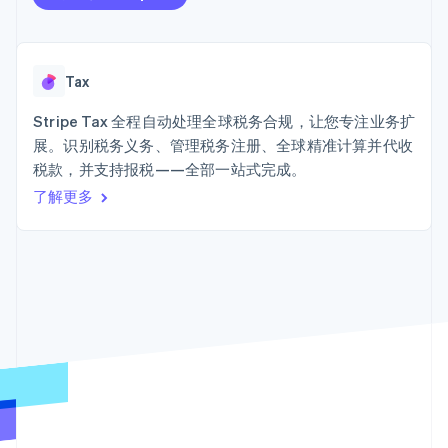
Authorization
Stripe Sigma
产品路线图
SaaS
Boost
自定义报告
Sessions 年度大会
支付成功率优
Data Pipeline
招聘
化
数据同步
资讯中心
Link
资源
Tax
Stripe Press
加速结账
按行业
应用集成
Stripe Tax 全程自动处理全球税务合规，让您专注业务扩
AI 企业
代码示例
展。识别税务义务、管理税务注册、全球精准计算并代收
创作者经济
开发者博客
联系
税款，并支持报税——全部一站式完成。
游戏
API 状态
更多
酒店、旅游与休闲
了解更多
联系销售
Product roadmap
保险
成为合作伙伴
了解未来规划
媒体与娱乐
非营利组织
Radar
专业服务
欺诈防范
公共部门
Atlas
零售
初创企业注册
Climate
碳移除
生态系统
合作伙伴
Stripe App Marketplace