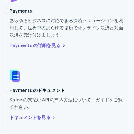
ベルギー
Nederlands
Français
Deutsch
English
Payments
ポーランド
あらゆるビジネスに対応できる決済ソリューションを利
English
用して、世界中のあらゆる場所でオンライン決済と対面
ポルトガル
Português
English
決済を受け付けましょう。
マルタ
Payments の詳細を見る
English
マレーシア
English
简体中文
メキシコ
Español
English
ラトビア
English
Payments のドキュメント
リトアニア
English
Stripe の支払い API の導入方法について、ガイドをご覧
リヒテンシュタイン
ください。
Deutsch
English
ルーマニア
ドキュメントを見る
English
ルクセンブルグ
Français
Deutsch
English