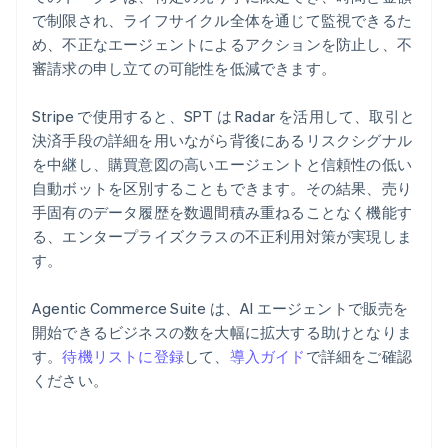
カナダ
で制限され、ライフサイクル全体を通じて監視できるた
English
Français
め、不正なエージェントによるアクションを防止し、不
キプロス
審請求の申し立ての可能性を低減できます。
English
ギリシア
Stripe で使用すると、SPT は Radar を活用して、取引と
English
決済手段の詳細を用いながら背後にあるリスクシグナル
クロアチア
English
Italiano
を中継し、購買意図の高いエージェントと信頼性の低い
ジブラルタル
自動ボットを区別することもできます。その結果、売り
English
手固有のデータ履歴を数週間積み重ねることなく機能す
シンガポール
る、エンタープライズクラスの不正利用対策が実現しま
English
简体中文
す。
スイス
Deutsch
Français
Italiano
English
スウェーデン
Agentic Commerce Suite は、AI エージェントで販売を
Svenska
English
開始できるビジネスの数を大幅に拡大する助けとなりま
スペイン
す。
待機リストに登録
して、
導入ガイド
で詳細をご確認
Español
English
ください。
スロバキア
English
スロベニア
English
Italiano