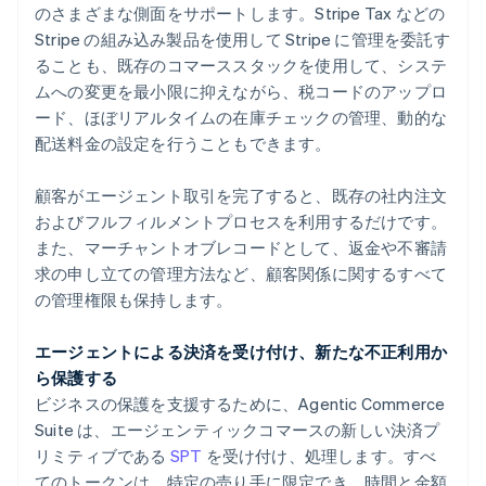
のさまざまな側面をサポートします。Stripe Tax などの
Stripe の組み込み製品を使用して Stripe に管理を委託す
ることも、既存のコマーススタックを使用して、システ
アイルランド
English
ムへの変更を最小限に抑えながら、税コードのアップロ
アメリカ
ード、ほぼリアルタイムの在庫チェックの管理、動的な
English
Español
简体中文
配送料金の設定を行うこともできます。
アラブ首長国連邦
English
顧客がエージェント取引を完了すると、既存の社内注文
イギリス
English
およびフルフィルメントプロセスを利用するだけです。
イタリア
また、マーチャントオブレコードとして、返金や不審請
Italiano
English
求の申し立ての管理方法など、顧客関係に関するすべて
インド
の管理権限も保持します。
English
エストニア
English
エージェントによる決済を受け付け、新たな不正利用か
オーストラリア
ら保護する
English
ビジネスの保護を支援するために、Agentic Commerce
オーストリア
Suite は、エージェンティックコマースの新しい決済プ
Deutsch
English
リミティブである
SPT
を受け付け、処理します。すべ
オランダ
Nederlands
English
てのトークンは、特定の売り手に限定でき、時間と金額