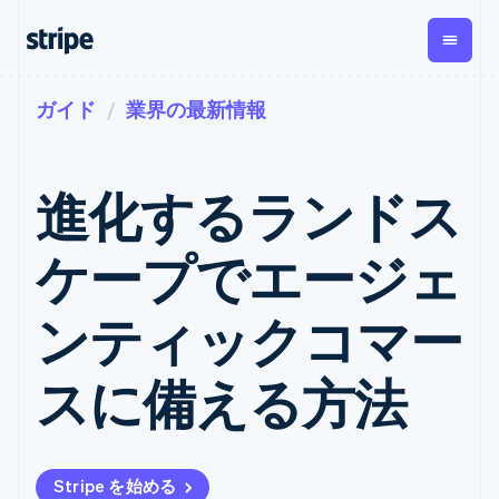
ガイド
業界の最新情報
企業規模別
ドキュメント
学ぶ
支払い
収益
資金管
プラッ
理
フォー
大企業向け
Stripe のドキュメント
ブログ
とマー
Payments
Billing
スタートアップ向け
API リファレンス
導入事例
進化するランドス
オンライン決
経常収益
ットプ
Global
ライブラリと SDK
ガイド
済
Metronome
Payouts
イス
Stripe Apps
Managed
ケープでエージェ
従量課金
Payments
第三者
Connec
ユースケース別
マーチャント
サブスクリ
への入
サポート
プション
オブレコード
金
プラッ
ガイド
エージェンティックコマ
ンティックコマー
サブスクリ
ソリューショ
Payment links
フォー
ース
サポートに問い合わせる
プションの
ン
決済の
E コマース / ECサイト
オンライン決済を受け付
管理サポートプラン
コーディング
管理
Invoicing
築
埋込型金融
け
プロフェッショナルサー
スに備える方法
1 回限りまた
不要の決済ペ
請求・財務関連
構築済みの決済を実装
ビス
は継続
ージ
Checkout
グローバルビジネス
プラットフォームまたは
構築済み決済
Tax
アプリ内決済
マーケットプレイスを構
消費税と
UI
マーケットプレイス
築する
VAT の自動
Elements
資金管理
サブスクリプションを管
柔軟な UI コン
計算
Revenue
Stripe を始める
会社
プラットフォーム
理