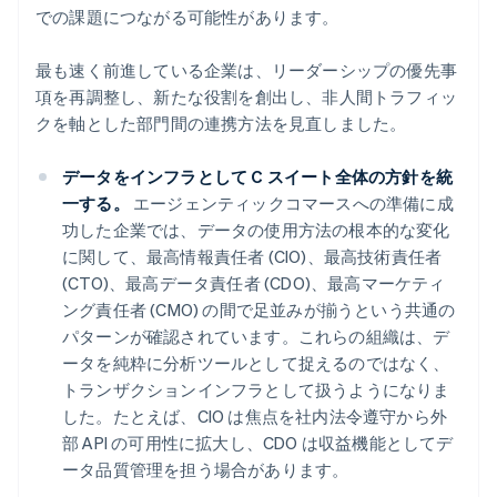
での課題につながる可能性があります。
最も速く前進している企業は、リーダーシップの優先事
項を再調整し、新たな役割を創出し、非人間トラフィッ
クを軸とした部門間の連携方法を見直しました。
データをインフラとして C スイート全体の方針を統
一する。
エージェンティックコマースへの準備に成
功した企業では、データの使用方法の根本的な変化
に関して、最高情報責任者 (CIO)、最高技術責任者
(CTO)、最高データ責任者 (CDO)、最高マーケティ
ング責任者 (CMO) の間で足並みが揃うという共通の
パターンが確認されています。これらの組織は、デ
ータを純粋に分析ツールとして捉えるのではなく、
トランザクションインフラとして扱うようになりま
した。たとえば、CIO は焦点を社内法令遵守から外
部 API の可用性に拡大し、CDO は収益機能としてデ
ータ品質管理を担う場合があります。