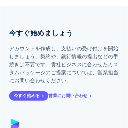
タイ
ไทย
English
チェコ共和国
English
デンマーク
今すぐ始めましょう
English
ドイツ
Deutsch
English
アカウントを作成し、支払いの受け付けを開始
ニュージーランド
しましょう。契約や、銀行情報の提出などの手
English
ノルウェー
続きは不要です。貴社ビジネスに合わせたカス
English
タムパッケージのご提案については、営業担当
ハンガリー
にお問い合わせください。
English
フィンランド
English
Svenska
今すぐ始める
営業にお問い合わせ
ブラジル
Português
English
フランス
Français
English
ブルガリア
English