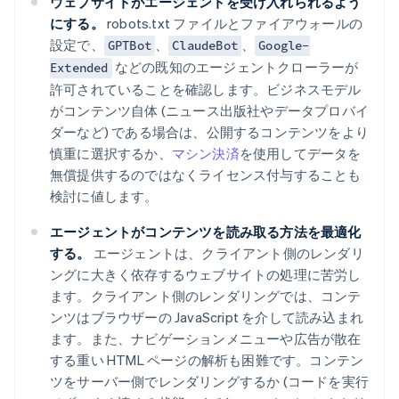
ウェブサイトがエージェントを受け入れられるよう
にする。
robots.txt ファイルとファイアウォールの
設定で、
、
、
GPTBot
ClaudeBot
Google-
などの既知のエージェントクローラーが
Extended
許可されていることを確認します。ビジネスモデル
がコンテンツ自体 (ニュース出版社やデータプロバイ
ダーなど) である場合は、公開するコンテンツをより
慎重に選択するか、
マシン決済
を使用してデータを
無償提供するのではなくライセンス付与することも
検討に値します。
エージェントがコンテンツを読み取る方法を最適化
する。
エージェントは、クライアント側のレンダリ
ングに大きく依存するウェブサイトの処理に苦労し
ます。クライアント側のレンダリングでは、コンテ
ンツはブラウザーの JavaScript を介して読み込まれ
ます。また、ナビゲーションメニューや広告が散在
する重い HTML ページの解析も困難です。コンテン
ツをサーバー側でレンダリングするか (コードを実行