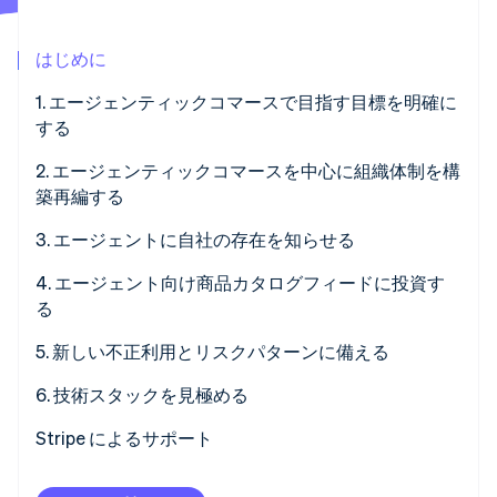
パートナー
Climate
Stripe App Marketplace
カーボンリムーバル
はじめに
Identity
1. エージェンティックコマースで目指す目標を明確に
オンライン本人確認
する
2. エージェンティックコマースを中心に組織体制を構
築再編する
Stripe Sessions 2026
3. エージェントに自社の存在を知らせる
Stripe が AI の経済インフラをどのように構築しているかを
ご覧ください。
4. エージェント向け商品カタログフィードに投資す
こちらをご覧ください
る
5. 新しい不正利用とリスクパターンに備える
6. 技術スタックを見極める
Stripe によるサポート