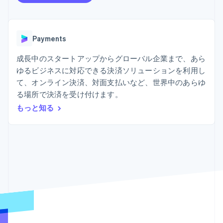
Recognition
ポーネント
SaaS
従量課金請求を提供
決済手段
製品ロードマップ
ステーブルコイン担保型
会計管理の
125 以上の決
Sessions 年次カンファ
のカードを発行
自動化
済手段を利用
レンス
エージェントによるサー
Payments
Stripe
可能
Terminal
採用情報
ビスのプロビジョニング
Sigma
業種別
対面支払い
ニュースルーム
と管理
カスタムレ
成長中のスタートアップからグローバル企業まで、あら
Authorization
Stripe Press
ポート
Boost
AI 企業
ゆるビジネスに対応できる決済ソリューションを利用し
Data
決済成功率の
クリエイターエコノミ―
て、オンライン決済、対面支払いなど、世界中のあらゆ
Pipeline
最適化
ゲーム
リソース
データの同
る場所で決済を受け付けます。
Link
ホスピタリティ、旅行、
お問い合わせ
期
スピーディー
レジャー
もっと知る
な決済
保険
アプリへの導入
営業にお問い合わせ
メディアおよびエンター
コードサンプル
パートナーになる
テインメント
開発者のブログ
非営利団体
API ステータス
プロフェッショナルサー
その他
ビス
Product roadmap
パブリックセクター
今後の予定を確認
小売業
Radar
不正防止
エコシステム
Atlas
スタートアップの企業設立