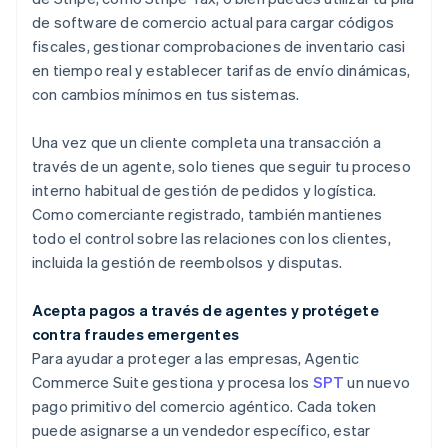
de software de comercio actual para cargar códigos
fiscales, gestionar comprobaciones de inventario casi
en tiempo real y establecer tarifas de envío dinámicas,
con cambios mínimos en tus sistemas.
Una vez que un cliente completa una transacción a
través de un agente, solo tienes que seguir tu proceso
interno habitual de gestión de pedidos y logística.
Alemania
Como comerciante registrado, también mantienes
Deutsch
English
Australia
todo el control sobre las relaciones con los clientes,
English
incluida la gestión de reembolsos y disputas.
Austria
Deutsch
English
Acepta pagos a través de agentes y protégete
Bélgica
contra fraudes emergentes
Nederlands
Français
Deutsch
English
Brasil
Para ayudar a proteger a las empresas, Agentic
Português
English
Commerce Suite gestiona y procesa los
SPT
un nuevo
Bulgaria
pago primitivo del comercio agéntico. Cada token
English
puede asignarse a un vendedor específico, estar
Canadá