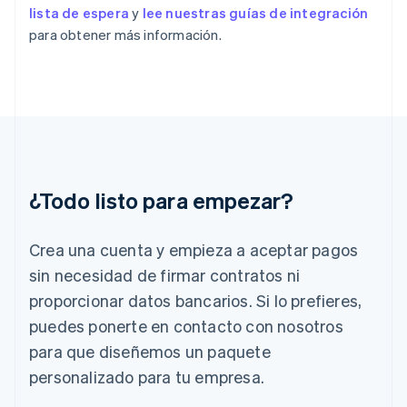
English
Svenska
lista de espera
y
lee nuestras guías de integración
Francia
para obtener más información.
Français
English
Gibraltar
English
Grecia
English
Hungría
English
India
English
¿Todo listo para empezar?
Irlanda
English
Crea una cuenta y empieza a aceptar pagos
Italia
Italiano
English
sin necesidad de firmar contratos ni
Japón
proporcionar datos bancarios. Si lo prefieres,
日本語
English
Letonia
puedes ponerte en contacto con nosotros
English
para que diseñemos un paquete
Liechtenstein
personalizado para tu empresa.
Deutsch
English
Lituania