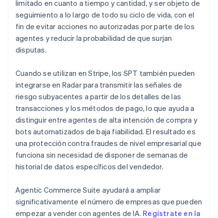
limitado en cuanto a tiempo y cantidad, y ser objeto de
English
Français
China continental
seguimiento a lo largo de todo su ciclo de vida, con el
简体中文
English
fin de evitar acciones no autorizadas por parte de los
Chipre
agentes y reducir la probabilidad de que surjan
English
disputas.
Croacia
English
Italiano
Dinamarca
Cuando se utilizan en Stripe, los SPT también pueden
English
integrarse en Radar para transmitir las señales de
Emiratos Árabes Unidos
riesgo subyacentes a partir de los detalles de las
English
transacciones y los métodos de pago, lo que ayuda a
Eslovaquia
distinguir entre agentes de alta intención de compra y
English
bots automatizados de baja fiabilidad. El resultado es
Eslovenia
una protección contra fraudes de nivel empresarial que
English
Italiano
España
funciona sin necesidad de disponer de semanas de
Español
English
historial de datos específicos del vendedor.
Estados Unidos
English
Español
简体中文
Agentic Commerce Suite ayudará a ampliar
Estonia
significativamente el número de empresas que pueden
English
Finlandia
empezar a vender con agentes de IA.
Regístrate en la