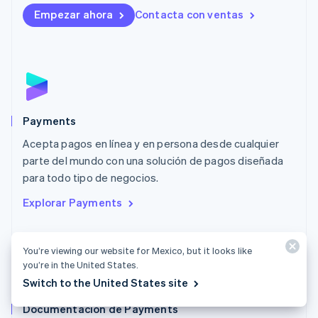
English
Empezar ahora
Contacta con ventas
Luxemburgo
Français
Deutsch
English
Malasia
English
简体中文
Malta
English
México
Español
English
Payments
Noruega
Acepta pagos en línea y en persona desde cualquier
English
parte del mundo con una solución de pagos diseñada
Nueva Zelandia
English
para todo tipo de negocios.
Países Bajos
Explorar Payments
Nederlands
English
Polonia
English
You’re viewing our website for Mexico, but it looks like
Portugal
you’re in the United States.
Português
English
RAE de Hong Kong, China
Switch to the United States site
English
简体中文
Documentación de Payments
Reino Unido