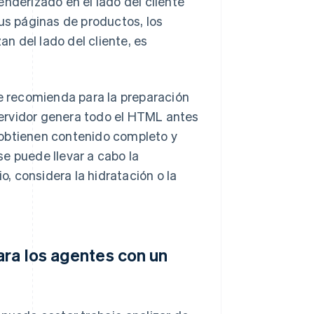
nderizado en el lado del cliente
tus páginas de productos, los
an del lado del cliente, es
.
se recomienda para la preparación
 servidor genera todo el HTML antes
es obtienen contenido completo y
 se puede llevar a cabo la
o, considera la hidratación o la
ara los agentes con un