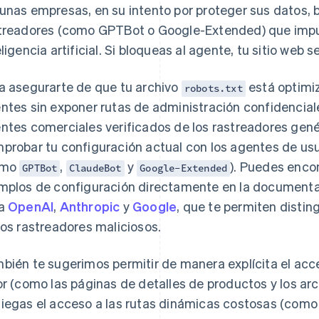
unas empresas, en su intento por proteger sus datos, 
treadores (como GPTBot o Google-Extended) que imp
eligencia artificial. Si bloqueas al agente, tu sitio web se
a asegurarte de que tu archivo
está optimi
robots.txt
ntes sin exponer rutas de administración confidenciale
ntes comerciales verificados de los rastreadores gené
probar tu configuración actual con los agentes de us
omo
,
y
). Puedes encon
GPTBot
ClaudeBot
Google-Extended
mplos de configuración directamente en la documentac
ra
OpenAI
,
Anthropic
y
Google
, que te permiten distin
los rastreadores maliciosos.
bién te sugerimos permitir de manera explícita el acc
or (como las páginas de detalles de productos y los ar
iegas el acceso a las rutas dinámicas costosas (como