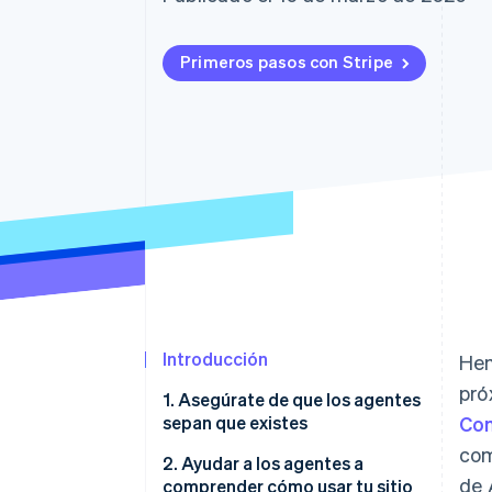
Primeros pasos con Stripe
Introducción
Hem
pró
1. Asegúrate de que los agentes
sepan que existes
Com
com
Confirma que tu archivo y la
2. Ayudar a los agentes a
de 
configuración de firewall
comprender cómo usar tu sitio