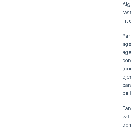
Alg
ras
int
Par
age
age
com
(c
eje
pa
de 
Tam
val
den