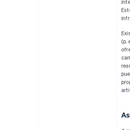
int
Est
inf
Exi
(p.
ofr
cam
res
pue
pro
art
As