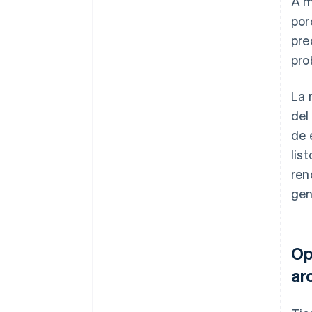
A m
por
pre
pro
La 
del
de 
lis
ren
gen
Op
ar