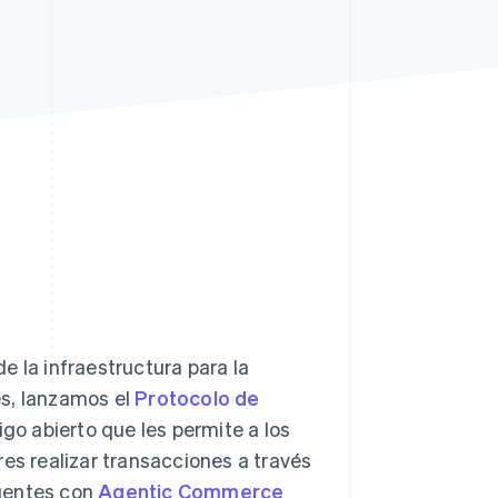
Sesiones de Stripe
2026
Descubre cómo Stripe
construye la
infraestructura
económica para la IA.
Mirar ahora
e la infraestructura para la
es, lanzamos el
Protocolo de
igo abierto que les permite a los
res realizar transacciones a través
agentes con
Agentic Commerce